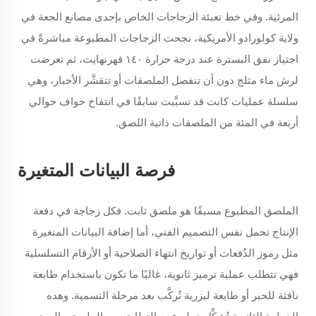
المرئية. وفي خط تعبئة الزجاجات الخاص بإحدى مصانع الجعة في
ولاية كولورادو الأمريكية، نجحت الزجاجات المطبوعة مباشرةً في
اجتياز نفق البسترة عند درجة حرارة ١٤٠ فهرنهايت، ثم تعرضت
لرش ماء مثلج دون أن تنفصل الملصقات أو تتقشَّر الأحبار، وهي
سلسلة عمليات كانت قد تسبَّبت سابقًا في انتفاخ حواف حوالي
أربعة في المئة من الملصقات ذاتية اللصق.
فرصة البيانات المتغيرة
الملصق المطبوع مسبقًا هو ملصق ثابت. فكل زجاجة في دفعة
الإنتاج تحمل نفس التصميم الفني، أما إضافة البيانات المتغيرة
مثل رموز الدُفعات أو تواريخ انتهاء الصلاحية أو الأرقام التسلسلية
فهي تتطلب عملية ترميز ثانوية، غالبًا ما تكون باستخدام طابعة
نافثة للحبر أو طابعة ليزرية تُركَّب بعد مرحلة التسمية. وهذه