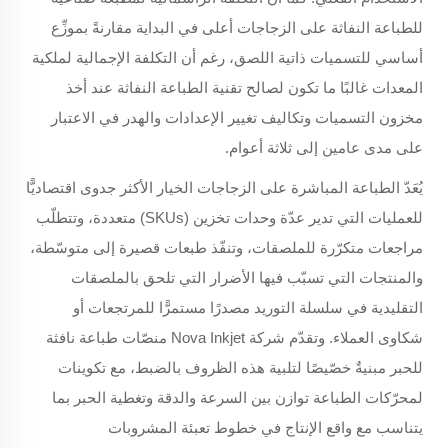
للطباعة النفاثة على الزجاجات أعلى في البداية مقارنةً بموزِّع
أساسي للتسميات ذاتية اللصق، رغم أن التكلفة الإجمالية لملكية
المعدات غالبًا ما تكون لصالح تقنية الطباعة النفاثة عند أخذ
مخزون التسميات وتكاليف تغيير الإعدادات والهدر في الاعتبار
على مدى عامين إلى ثلاثة أعوام.
يُعَدّ الطباعة المباشرة على الزجاجات الخيار الأكثر جدوى اقتصاديًّا
للعمليات التي تدير عدّة وحدات تخزين (SKUs) متعددة، وتتطلّب
مراجعات متكرّرة للملصقات، وتنفّذ طبعات قصيرة إلى متوسّطة،
والمنتجات التي تسبّب فيها الأضرار التي تلحق بالملصقات
التقليدية في سلسلة التوريد مصدرًا مستمرًّا للمرتجعات أو
شكاوى العملاء. وتقدّم شركة Nova Inkjet منصّات طباعة نافثة
للحبر مبنيةٌ خصّيصًا لتلبية هذه الظروف بالضبط، مع تكوينات
لمحرّكات الطباعة توازن بين السرعة والدقة وتغطية الحبر بما
يتناسب مع واقع الإنتاج في خطوط تعبئة المشروبات