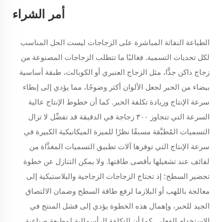
أمر الشراء
الطباعة النفاثة المباشرة على الزجاجات ليست الحل المناسب
لكل تحديات التسمية. فغالبًا ما تتطلب الزجاجات المصنوعة من
زجاج داكن جدًّا، مثل الزجاج العنبري أو الكوبالت، طبقة أساسية
بيضاء من الحبر لجعل الألوان أكثر وضوحًا، مما يؤدي إلى إبطاء
سرعة الإنتاج وزيادة تكلفة الحبر. كما أن خطوط الإنتاج عالية
السرعة التي تتجاوز ٣٠٠ زجاجة في الدقيقة قد تفضِّل لا تزال
التسميات المُطبَّقة مسبقًا نظرًا للميزة الميكانيكية الكبيرة في
سرعة الإنتاج التي توفرها آلات تطبيق التسميات المغذَّاة من
لفائف عند تشغيلها بأقصى طاقتها. ولا يمكن التنازل عن خطوة
تحضير السطح؛ إذ تحتاج الزجاجات الزجاجية والبلاستيكية إلى
معالجة باللهب أو البلازما لرفع طاقة السطح وضمان الالتصاق
الجيد للحبر، وإهمال هذه الخطوة يؤدي إلى فشل المنتج في
الاستخدام الفعلي. كما أن التكلفة الرأسمالية لمطبعة صناعية