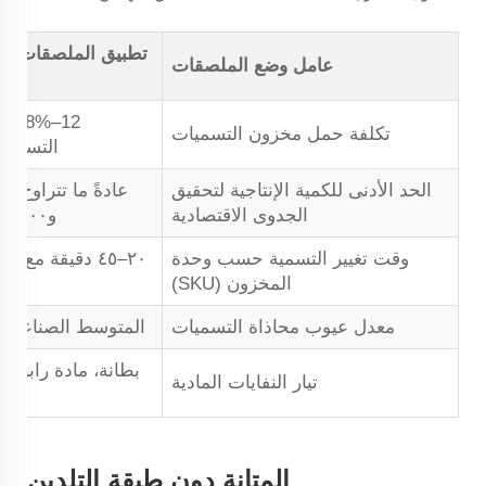
تطبيق الملصقات ال
عامل وضع الملصقات
12–%
تكلفة حمل مخزون التسميات
التسميات
الحد الأدنى للكمية الإنتاجية لتحقيق
الجدوى الاقتصادية
و١٠٬٠٠٠ تسمية
وقت تغيير التسمية حسب وحدة
٢٠–٤٥ دقيقة مع تغ
المخزون (SKU)
ال
معدل عيوب محاذاة التسميات
المتوسط الصناعي: ٠٫٥–٢٪
بطانة، مادة رابطة
تيار النفايات المادية
المتانة دون طبقة التلدين