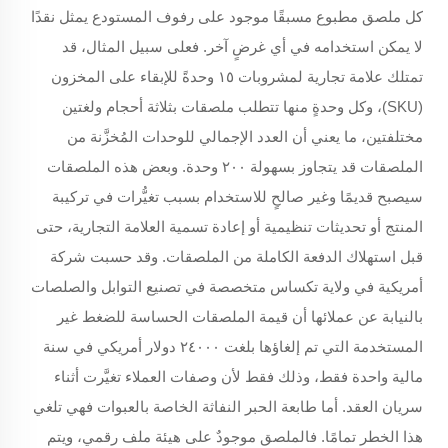
كل ملصق مطبوع مسبقًا موجود على رفوف المستودع يمثل نقدًا
لا يمكن استخدامه في أي غرضٍ آخر. فعلى سبيل المثال، قد
تمتلك علامة تجارية لمشروبات ١٥ وحدةً للإبقاء على المخزون
(SKU)، وكل وحدةٍ منها تتطلب ملصقات بثلاثة أحجام ولغتين
مختلفتين، ما يعني أن العدد الإجمالي للوحدات المُخزَّنة من
الملصقات قد يتجاوز بسهولة ٢٠٠ وحدة. وبعض هذه الملصقات
سيصبح قديمًا وغير صالحٍ للاستخدام بسبب تغيُّرات في تركيبة
المنتج أو تحديثات تنظيمية أو إعادة تسمية العلامة التجارية، حتى
قبل استهلاك الدفعة الكاملة من الملصقات. وقد حسبت شركة
أمريكية في ولاية تكساس متخصصة في تصنيع التوابل والصلصات
بالنيابة عن عملائها أن قيمة الملصقات الحساسة للضغط غير
المستخدمة التي تم إلغاؤها بلغت ٢٤٠٠٠ دولار أمريكي في سنة
مالية واحدة فقط، وذلك فقط لأن وصفات العملاء تغيَّرت أثناء
سريان العقد. أما طابعة الحبر النفاثة الخاصة بالعبوات فهي تلغي
هذا الخطر تمامًا. فالملصق موجودٌ على هيئة ملف رقمي، ويتم