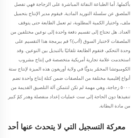
بأكملها. أما الطباعة النفاثة المباشرة على الزجاجة فهي تفصل
الملصق عن سلسلة التوريد المادية. فيقوم مدير الإنتاج بتحميل
ملف، واختيار الكمية المطلوبة، ثم تعمل الطابعة حتى يتوقف
العداد. هل تحتاج إلى تقسيم دفعة واحدة إلى نوعين مختلفين من
الملصقات لاختبار السوق (أ/ب)؟ قم ببرمجة هذا التقسيم على
وحدة التحكم، فتقوم الطابعة تلقائيًا بالتبديل بين النوعين. وقد
استخدمت علامة تجارية أمريكية متخصصة في إنتاج مشروب
الكومبوتشا المخمّر يدويًّا في ولاية أوريغون هذه الميزة لإنتاج ستة
أنواع إقليمية مختلفة من الملصقات ضمن كتلة إنتاج واحدة تضم
٥٠٠٠ زجاجة، وهي مهمة لم تكن لتتمكن آلة التلصيق القديمة من
تنفيذها دون الحاجة إلى ست عمليات إعداد منفصلة وهدر كمّ كبير
من مادة البطانة.
معركة التسجيل التي لا يتحدث عنها أحد