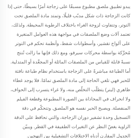
يبدو تطبيق ملصق مطبوع مسبقًا على زجاجة أمرًا بسيطًا، حتى إذا
كانت الزجاجة ذات شكل مدبّب قليلًا، وتمتد مادة الملصق تحت
التوتر، وتتفاوت لزوجة الغراء باختلاف الرطوبة المحيطة. ولذلك،
تعتمد آلات وضع الملصقات في مواجهة هذه العوامل المتغيرة
على ألواح تقشير، وأسطوانات شفط، وأنظمة تحكم في التوتر
مُحرَّكة بواسطة محركات سيرفو، ومع ذلك فإنها ما زالت تُنتج
نسبةً قابلة للقياس من الملصقات المائلة أو المجعَّدة أو المتدلية.
أما الطباعة مباشرةً على الزجاجة باستخدام نظام طباعة نافثة
للحبر فهي تلغي الحاجة إلى مادة الملصق تمامًا. فلا يوجد غطاء
ظاهري (لينر) يتطلّب التخلّص منه، ولا غراء يتسرب إلى الحواف،
ولا انحراف في المحاذاة بين الصورة المطبوعة وقطعة الفيلم
المنفصلة. ويصبح الحبر نفسه هو الملصق. وتتحكّم في دقة
التسجيل وحدة تشفير دوران الزجاجة، والتي تحافظ على الدقة
الزاوية بغضّ النظر عن التغيرات الطفيفة في القطر. ويبيّن
الجدول المقارن أدناه الاختلافات التشغيلية بين النهجين.