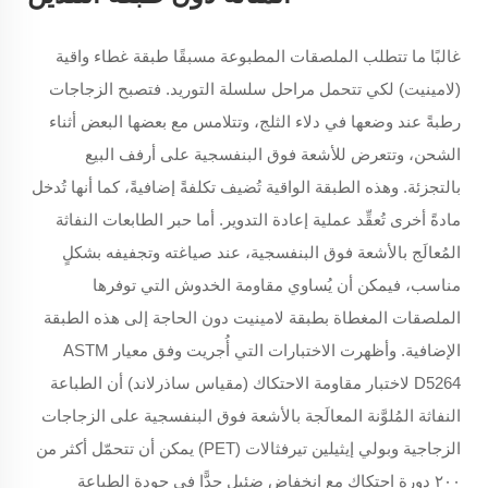
غالبًا ما تتطلب الملصقات المطبوعة مسبقًا طبقة غطاء واقية
(لامينيت) لكي تتحمل مراحل سلسلة التوريد. فتصبح الزجاجات
رطبةً عند وضعها في دلاء الثلج، وتتلامس مع بعضها البعض أثناء
الشحن، وتتعرض للأشعة فوق البنفسجية على أرفف البيع
بالتجزئة. وهذه الطبقة الواقية تُضيف تكلفةً إضافيةً، كما أنها تُدخل
مادةً أخرى تُعقِّد عملية إعادة التدوير. أما حبر الطابعات النفاثة
المُعالَج بالأشعة فوق البنفسجية، عند صياغته وتجفيفه بشكلٍ
مناسب، فيمكن أن يُساوي مقاومة الخدوش التي توفرها
الملصقات المغطاة بطبقة لامينيت دون الحاجة إلى هذه الطبقة
الإضافية. وأظهرت الاختبارات التي أُجريت وفق معيار ASTM
D5264 لاختبار مقاومة الاحتكاك (مقياس ساذرلاند) أن الطباعة
النفاثة المُلوَّنة المعالَجة بالأشعة فوق البنفسجية على الزجاجات
الزجاجية وبولي إيثيلين تيرفثالات (PET) يمكن أن تتحمّل أكثر من
٢٠٠ دورة احتكاك مع انخفاض ضئيل جدًّا في جودة الطباعة