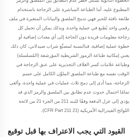
الخطوة الثانوية تُشكِّل خطر عدم التطابق بين الملصق والرمز
المطبوع عليه. أما الطباعة المباشرة على الزجاجة باستخدام
طابعة نافثة للحبر فهي تدمج الملصق والبيانات المتغيرة في ملف
رقمي واحد يُطبع في عملية واحدة. وبذلك يمكن أن تحمل كل
زجاجة معلومات فريدة دون الحاجة إلى أي معدات إضافية أو
خطوة عملية إضافية. فبالنسبة لمصنِّع شراب صيدلاني، كان ذلك
يعني إمكانية طباعة الرموز الشريطية المؤرشفة (المُسلسلة)
وطباعة علامات كسر الغلاف التحذيرية على عنق الزجاجة في
الوقت نفسه مع طباعة الملصق الملوَّن الكامل على جسم
الزجاجة، مما أدى إلى دمج ثلاث عمليات في عملية واحدة، وألغى
تمامًا احتمال حدوث عدم تطابق بين الملصق والرمز الذي قد
يؤدي إلى عزل الدفعة وفقًا للبند 211 من الجزء 21 من لائحة
اللوائح الفيدرالية الأمريكية (21 CFR Part 211).
القيود التي يجب الاعتراف بها قبل توقيع