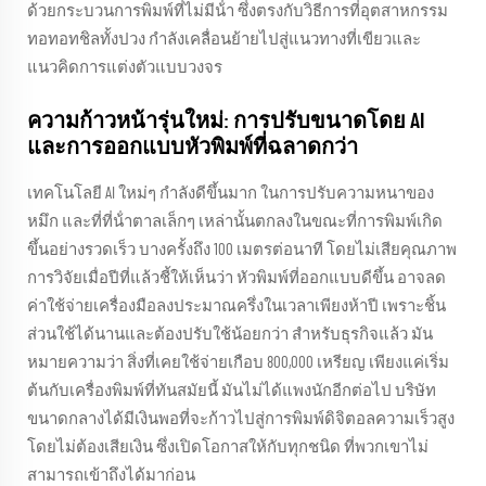
ด้วยกระบวนการพิมพ์ที่ไม่มีน้ํา ซึ่งตรงกับวิธีการที่อุตสาหกรรม
ทอทอทชิลทั้งปวง กําลังเคลื่อนย้ายไปสู่แนวทางที่เขียวและ
แนวคิดการแต่งตัวแบบวงจร
ความก้าวหน้ารุ่นใหม่: การปรับขนาดโดย AI
และการออกแบบหัวพิมพ์ที่ฉลาดกว่า
เทคโนโลยี AI ใหม่ๆ กําลังดีขึ้นมาก ในการปรับความหนาของ
หมึก และที่ที่น้ําตาลเล็กๆ เหล่านั้นตกลงในขณะที่การพิมพ์เกิด
ขึ้นอย่างรวดเร็ว บางครั้งถึง 100 เมตรต่อนาที โดยไม่เสียคุณภาพ
การวิจัยเมื่อปีที่แล้วชี้ให้เห็นว่า หัวพิมพ์ที่ออกแบบดีขึ้น อาจลด
ค่าใช้จ่ายเครื่องมือลงประมาณครึ่งในเวลาเพียงห้าปี เพราะชิ้น
ส่วนใช้ได้นานและต้องปรับใช้น้อยกว่า สําหรับธุรกิจแล้ว มัน
หมายความว่า สิ่งที่เคยใช้จ่ายเกือบ 800,000 เหรียญ เพียงแค่เริ่ม
ต้นกับเครื่องพิมพ์ที่ทันสมัยนี้ มันไม่ได้แพงนักอีกต่อไป บริษัท
ขนาดกลางได้มีเงินพอที่จะก้าวไปสู่การพิมพ์ดิจิตอลความเร็วสูง
โดยไม่ต้องเสียเงิน ซึ่งเปิดโอกาสให้กับทุกชนิด ที่พวกเขาไม่
สามารถเข้าถึงได้มาก่อน