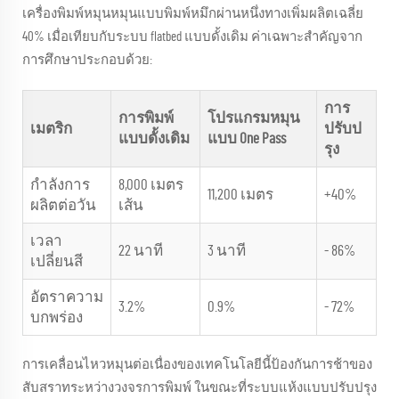
เครื่องพิมพ์หมุนหมุนแบบพิมพ์หมึกผ่านหนึ่งทางเพิ่มผลิตเฉลี่ย
40% เมื่อเทียบกับระบบ flatbed แบบดั้งเดิม ค่าเฉพาะสําคัญจาก
การศึกษาประกอบด้วย:
การ
การพิมพ์
โปรแกรมหมุน
เมตริก
ปรับป
แบบดั้งเดิม
แบบ One Pass
รุง
กำลังการ
8,000 เมตร
11,200 เมตร
+40%
ผลิตต่อวัน
เส้น
เวลา
22 นาที
3 นาที
- 86%
เปลี่ยนสี
อัตราความ
3.2%
0.9%
- 72%
บกพร่อง
การเคลื่อนไหวหมุนต่อเนื่องของเทคโนโลยีนี้ป้องกันการช้าของ
สับสราทระหว่างวงจรการพิมพ์ ในขณะที่ระบบแห้งแบบปรับปรุง