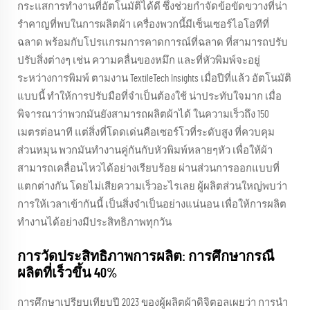
กระแสการทํางานที่อัตโนมัติได้ดี ซึ่งช่วยกําจัดข้อขัดขวางที่น่า
รําคาญที่พบในการผลิตผ้า เครื่องพวกนี้มีเซ็นเซอร์ไอโอทีที่
ฉลาด พร้อมกับโปรแกรมการคาดการณ์ที่ฉลาด ที่สามารถปรับ
ปรับสิ่งต่างๆ เช่น ความคลื่นของหมึก และที่หัวพิมพ์จะอยู่
ระหว่างการพิมพ์ ตามงาน TextileTech Insights เมื่อปีที่แล้ว อัตโนมัติ
แบบนี้ ทําให้การปรับมือที่จําเป็นต้องใช้ น่าประทับใจมาก เมื่อ
พิจารณาว่าพวกมันยังสามารถผลิตผ้าได้ ในความเร็วถึง 150
เมตรต่อนาที แต่สิ่งที่โดดเด่นคือเซอร์โวที่ระดับสูง ที่ควบคุม
ส่วนหมุน พวกมันทํางานคู่กันกับหัวพิมพ์หลายๆหัว เพื่อให้ผ้า
สามารถเคลื่อนไหวได้อย่างเรียบร้อย ผ่านส่วนการออกแบบที่
แตกต่างกัน โดยไม่เสียความเร็วอะไรเลย ผู้ผลิตส่วนใหญ่พบว่า
การให้เวลาเข้ากันนี้ เป็นสิ่งจําเป็นอย่างแน่นอน เพื่อให้การผลิต
ทํางานได้อย่างมีประสิทธิภาพทุกวัน
การวัดประสิทธิภาพการผลิต: การศึกษากรณี
ผลิตที่เร็วขึ้น 40%
การศึกษาเปรียบเทียบปี 2023 ของผู้ผลิตผ้าดิจิตอลเผยว่า การนํา