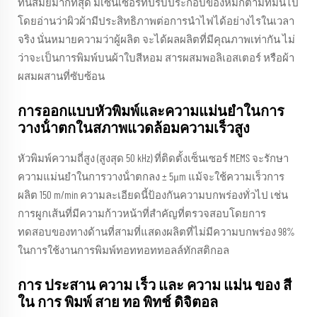
ทันสมัยมากที่สุด มีเซ็นเซอร์ที่ปรับประกอบของหมึกตามที่มันไป
โดยอ่านว่าผิวผ้ามีประสิทธิภาพต่อการนําไฟได้อย่างไรในเวลา
จริง นั่นหมายความว่าผู้ผลิต จะได้ผลผลิตที่มีคุณภาพเท่ากัน ไม่
ว่าจะเป็นการพิมพ์บนผ้าใบสีหอม สารผสมพอลิเอสเตอร์ หรือผ้า
ผสมผสานที่ซับซ้อน
การออกแบบหัวพิมพ์และความแม่นยําในการ
วางน้ําตกในสภาพแวดล้อมความเร็วสูง
หัวพิมพ์ความถี่สูง (สูงสุด 50 kHz) ที่ติดตั้งเซ็นเซอร์ MEMS จะรักษา
ความแม่นยําในการวางน้ําตกลง ± 5μm แม้จะใช้ความเร็วการ
ผลิต 150 m/min ความละเอียดนี้ป้องกันความบกพร่องทั่วไป เช่น
การผูกเส้นที่มีความก้าวหน้าที่สําคัญที่ตรวจสอบโดยการ
ทดสอบของทางด้านที่สามที่แสดงผลิตที่ไม่มีความบกพร่อง 98%
ในการใช้งานการพิมพ์ทอททอททอลล์ทักสติกอล
การ ประสาน ความ เร็ว และ ความ แม่น ของ สี
ใน การ พิมพ์ สาย ทอ พิทช์ ดิจิตอล