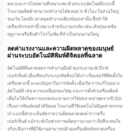
หนาและการไหลผ่านที่เหมาะสม ด้วยระบบอัตโนมัติแบบนี้
โรงงานผลิตผ้าสามารถทํางานได้ตลอด 24 ชั่วโมง ในส่วนใหญ่
ของวัน โดยมีเวลาหยุดทํางานเพียงน้อยเท่านั้น ซึ่งทําให้
เครื่องจักรเหล่านี้ เหมาะสําหรับงานเร่งรัด เช่น เส้นรุ่นแฟชั่น
ฤดูกาล หรือสินค้าโปรโมชั่น ที่จําเป็นก่อนงานใหญ่
ลดค่าแรงงานและความผิดพลาดของมนุษย์
ผ่านระบบอัตโนมัติพิมพ์ดิจิตอลที่ฉลาด
อัตโนมัติที่ฉลาดลดการทํางานมือด้วยประมาณ 60 ถึง 80
เปอร์เซ็นต์ เมื่อเทียบกับระบบซัลติออโต้เก่า เซ็นเซอร์ที่ติดตั้งใน
เครื่องพวกนี้ จะพบปัญหาในการจัดตั้ง เมื่อเกิด การแก้ไขอย่าง
อัตโนมัติ เช่น ความเหนื่อยของวัสดุ และการตั้งหัวเครื่องพิมพ์
เพื่อไม่ให้เกิดความบกพร่อง ตามการวิจัยตลาดล่าสุดจากปี 2024
เรื่องการพิมพ์ทอผ้าดิจิตอล โรงงานที่ใช้เทคโนโลยีอุตสาหกรรม
4.0 แบบนี้มักจะเห็นอัตราความผิดพลาดลดต่ํากว่าครึ่ง
เปอร์เซ็นต์ แม้กระทั่งในช่วงการผลิตยาวนานกว่า สิ่งที่น่าสนใจ
จริงๆ คือการที่ผู้ใช้งานสามารถเฝ้าดูเครื่องพิมพ์หลายเครื่อง