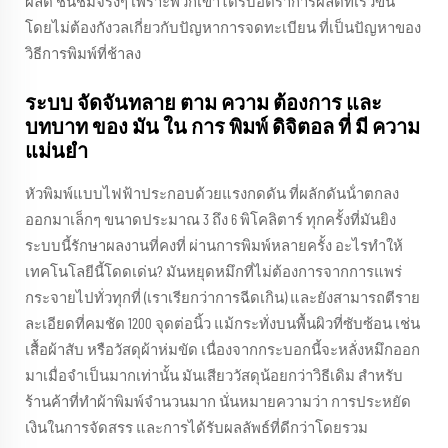
ผลิต ชื่นชมจริงๆ เพราะพวกเขาได้รับอัตราการผลิตที่เร็วขึ้น
โดยไม่ต้องกังวลเกี่ยวกับปัญหาการจดทะเบียน ที่เป็นปัญหาของ
วิธีการพิมพ์ที่ช้าลง
ระบบ จัดจันทลาย ตาม ความ ต้องการ และ
บทบาท ของ มัน ใน การ พิมพ์ ดิจิตอล ที่ มี ความ
แม่นยํา
หัวพิมพ์แบบไฟฟ้าประกอบด้วยแรงกดดัน ที่ผลักดันน้ําตกลง
ออกมาเล็กๆ ขนาดประมาณ 3 ถึง 6 พิโคลิตาร์ ทุกครั้งที่มันยิง
ระบบนี้รักษาผลงานที่คงที่ ผ่านการพิมพ์หลายครั้ง อะไรทําให้
เทคโนโลยีนี้โดดเด่น? มันหยุดหมึกที่ไม่ต้องการจากการแพร่
กระจายไปทั่วทุกที่ (เราเรียกว่าการฉีดเกิน) และยังสามารถตีราย
ละเอียดที่คมชัด 1200 จุดต่อนิ้ว แม้กระทั่งบนพื้นผิวที่ซับซ้อน เช่น
เสื้อผ้าสับ หรือวัสดุผ้าห่มขัด เนื่องจากกระบอกนี้จะหลั่งหมึกออก
มาเมื่อจําเป็นมากเท่านั้น มันเสียววัสดุน้อยกว่าวิธีเดิม สําหรับ
ร้านค้าที่ทําผ้าพิมพ์จํานวนมาก นั่นหมายความว่า การประหยัด
เงินในการจัดสรร และการได้รับผลลัพธ์ที่ดีกว่าโดยรวม