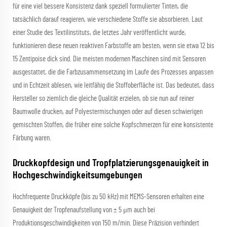
für eine viel bessere Konsistenz dank speziell formulierter Tinten, die
tatsächlich darauf reagieren, wie verschiedene Stoffe sie absorbieren. Laut
einer Studie des Textilinstituts, die letztes Jahr veröffentlicht wurde,
funktionieren diese neuen reaktiven Farbstoffe am besten, wenn sie etwa 12 bis
15 Zentipoise dick sind. Die meisten modernen Maschinen sind mit Sensoren
ausgestattet, die die Farbzusammensetzung im Laufe des Prozesses anpassen
und in Echtzeit ablesen, wie leitfähig die Stoffoberfläche ist. Das bedeutet, dass
Hersteller so ziemlich die gleiche Qualität erzielen, ob sie nun auf reiner
Baumwolle drucken, auf Polyestermischungen oder auf diesen schwierigen
gemischten Stoffen, die früher eine solche Kopfschmerzen für eine konsistente
Färbung waren.
Druckkopfdesign und Tropfplatzierungsgenauigkeit in
Hochgeschwindigkeitsumgebungen
Hochfrequente Druckköpfe (bis zu 50 kHz) mit MEMS-Sensoren erhalten eine
Genauigkeit der Tropfenaufstellung von ± 5 μm auch bei
Produktionsgeschwindigkeiten von 150 m/min. Diese Präzision verhindert