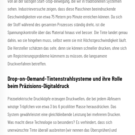
von all der lästigen Start-Stop-Bewegung, die wir in traditionellen Systemen
sehen. Industrieversuche zeigen, dass diese Maschinen beeindruckende
Geschwindigkeiten von etwa 75 Metern pro Minute erreichen können. Da sich
der Stoff während des gesamten Prozesses ständig dreht, ist die
Spannungskontrolle über das Material hinaus viel besser. Die Tinte landet genau
dahin, wo sie hingehen muss, selbst wenn sie mit Höchstgeschwindigkeit läuft.
Die Hersteller schätzen das sehr, denn sie können schneller drucken, ohne sich
um Registrierungsprobleme kümmern zu müssen, die langsamere
Druckverfahren betreffen.
Drop-on-Demand-Tintenstrahlsysteme und ihre Rolle
beim Präzisions-Digitaldruck
Piezoelektrische Druckköpfe erzeugen Druckwellen, die bei jedem Abfeuern
winzige Tröpfchen von etwa 3 bis 6 picoliliter Masse herausdrücken. Das
System gewährleistet eine gleichbleibende Leistung bei mehreren Drucken.
Was macht diese Technologie so besonders? Es verhindert, dass sich
unerwünschte Tinte überall ausbreiten (wir nennen das Übersprühen) und