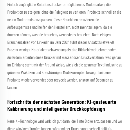
Einfach zugängliche Rotationsdrucker ermöglichen es Modemarken, die
Produktion zu steigern, ohne die Fähigkeit zu verlieren, Produkte schnell an die
neuen Modetrends anzupassen. Diese Maschinen reduzieren die
Aufbausparnisse und helfen den Herstellern, nicht mehr zu lagern, da sie
drucken können, was sie brauchen, wenn sie es brauchen. Nach einigen
Branchenzahlen von LinkedIn im Jahr 2024 führt dieser Ansatz zu etwa 40
Prozent weniger Materialverschwendung als alte Bildschirmdruckmethoden.
Außerdem arbeiten diese Drucker mit wasserlosen Druckverfahren, was genau
im Einklang steht mit der Art und Weise, wie sich die gesamte Textilindustrie zu
grüneren Praktiken und kreisförmigen Modekonzepten bewegt, bei denen
Produkte wiederverwendet oder recycelt werden, anstatt auf Deponien zu
landen.
Fortschritte der nächsten Generation: KI-gesteuerte
Kalibrierung und intelligenter Druckkopfdesign
Neue KI-Technologie wird wirklich gut darin, die Tinte Dicke anzupassen und wo
diese winzigen Tropfen landen, während der Druck super schnell abläuft,