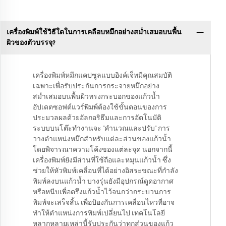
เครื่องพิมพ์ใช้วิธีใดในการเคลือบหมึกอย่างสม่ำเสมอบนพื้น
ผิวของตัวบรรจุ?
เครื่องพิมพ์หมึกแคปซูลแบบอิงค์เจ็ทมีคุณสมบัติ
เฉพาะเพื่อรับประกันการกระจายหมึกอย่าง
สม่ำเสมอบนพื้นผิวทรงกระบอกของแก้วน้ำ
อัปเดตซอฟต์แวร์พิมพ์ต้องใช้ขั้นตอนของการ
ประมวลผลด้วยอัลกอริธึมและการอัตโนมัติ
ระบบบนโต๊ะทำงานจะ "คำนวณและปรับ" การ
วางตำแหน่งหมึกสำหรับแต่ละส่วนของแก้วน้ำ
โดยพิจารณาความโค้งของแต่ละจุด นอกจากนี้
เครื่องพิมพ์ยังมีส่วนที่ใช้ถือและหมุนแก้วน้ำ ซึ่ง
ช่วยให้หัวพิมพ์เคลื่อนที่ได้อย่างอิสระขณะที่กำลัง
พิมพ์ลงบนแก้วน้ำ บางรุ่นยังมีอุปกรณ์ดูดอากาศ
หรือหนีบเพื่อตรึงแก้วน้ำไว้จนกว่ากระบวนการ
พิมพ์จะเสร็จสิ้น เพื่อป้องกันการเคลื่อนไหวที่อาจ
ทำให้ตำแหน่งการพิมพ์เปลี่ยนไป เทคโนโลยี
หลากหลายเหล่านี้รับประกันว่าทุกส่วนของแก้ว