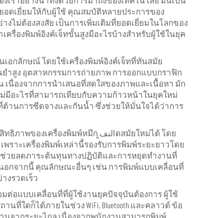
ของเราอย่างน่าทึ่งด้วยการมาถึงของเทคโนโลยี มันเป็น
่ยอดเยี่ยมให้กับผู้ใช้ คุณสมบัติหลายประการของ
าอย่างไม่ต้องสงสัย เป็นการเพิ่มเติมที่ยอดเยี่ยมในโลกของ
ครื่องพิมพ์อิงค์เจ็ทขั้นสูงมีอะไรบ้างสำหรับผู้ใช้ในยุค
อกลักษณ์ โดยใช้เครื่องพิมพ์อิงค์เจ็ทที่ทันสมัย
่นยำสูง อุตสาหกรรมการถ่ายภาพ การออกแบบกราฟิก
 เนื่องจากการนำเสนอที่สดใสของภาพและเนื้อหา มัก
มีอะไรที่สามารถเทียบกับความก้าวหน้าในยุคใหม่
่ต้านการซีดจางและกันน้ำ ซึ่งช่วยให้มั่นใจได้ว่าการ
่องพิมพ์หมึก النفูดสมัยใหม่ได้ โดย
ูง เพราะเครื่องพิมพ์เหล่านี้รองรับการพิมพ์ระยะยาวโดย
ี้ยังช่วยลดภาระต้นทุนทางปฏิบัติและการหยุดทำงานที่
กจากนี้ คุณลักษณะอื่นๆ เช่น การพิมพ์แบบเคลื่อนที่
ย่างรวดเร็ว
มต่อแบบเคลื่อนที่ที่ผู้ใช้งานยุคปัจจุบันต้องการ ผู้ใช้
ี่ใดก็ได้ภายในช่วง WiFi, Bluetooth และคลาวด์ ข้อ
านจากระยะไกล เนื่องจากพนักงานสามารถพิมพ์