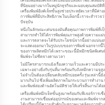
เครื่องพิมพ์อิงค์เจ็ทได้เปลี่ยนแปลงสภาพแวดล้อม
ที่นิยมอย่างมากในหมู่นักธุรกิจและมอบคุณสมบัติที
เครื่องพิมพ์อิงค์เจ็ทขั้นสูงช่วยประหยัดเวลาที่มีค่
การพิมพ์ที่มีประสิทธิภาพ ในบล็อกนี้ เราจะสำรวจว่าเ
ปัจจุบัน
หนึ่งในลักษณะเด่นของมันคือคุณภาพการพิมพ์ที่เป็นเ
สามารถทำให้ได้การพิมพ์คุณภาพสูงด้วยความแม
และการตลาดจะได้รับประโยชน์จากนี้อย่างแน่นอน
จะแสดงออกมาในรูปแบบของการพิมพ์ นอกจากนี้ไม่
ของการผลิตหมึกได้ เพราะขณะนี้มีหมึกชนิดพิเศษที
พิมพ์จะไม่ซีดจางตามเวลา
ไม่มีใครสามารถแย้งเรื่องความเร็วและความมีประสิทธิภาพของเครื
เฉพาะอย่างยิ่งกับรุ่นที่มาพร้อมกับถังหมึกความจุส
ไม่จำเป็นต้องเปลี่ยนตลับหมึกบ่อยครั้ง รุ่นเหล่าน
มากเกินไป ซึ่งเพิ่มผลิตภาพในกระบวนการทำงาน นอ
และพิมพ์สองด้านอัตโนมัติช่วยให้เสร็จสิ้นงานได้อ
เครื่องพิมพ์หมึกเจ็ทขั้นสูงมาพร้อมกับฟีเจอร์การเชื่อ
งานสามารถเชื่อมต่ออุปกรณ์ของตนและพิมพ์จากสถานท
ได้เปรียบนี้มีความสำคัญในสภาพแวดล้อมการทำง