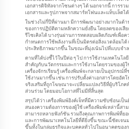
เอกสารดิจิทัลจากโซนต่างๆ ได้ นอกจากนี้ การรวม
เอกสารและรูปภาพจากสมาร์ทโฟนและแท็บเล็ตได้
ในช่วงไม่กี่ปีที่ผ่านมา มีการพัฒนาอย่างมากในด้านเ
ของการปฏิบัติตามหลักความยั่งยืน โดยลดของเสียด
รีไซเคิลได้ บางรุ่นผ่านการทดสอบผลิตภัณฑ์เพื่อค
กำหนดการใช้พลังงานที่เป็นมิตรต่อสิ่งแวดล้อมได้ เค
ประสิทธิภาพมากขึ้น ในขณะที่มุ่งเน้นไปที่แบบจำลอ
ตามที่ได้บ่งชี้ไว้ในปีต่อ ๆ ไป การใช้งานเทคโนโลย
สำคัญกับนวัตกรรมและการใช้งานโดยรวมของผู้ใช้ เ
เครื่องจักรเรียนรู้ เครื่องพิมพ์จะกลายเป็นอุปกร
ใช้งานมากขึ้น เช่น การปรับตั้งค่าเอกสารโดยอัต
จริงเสริมที่ถูกโฆษณาจะเปลี่ยนแปลงวิธีที่ผู้บริโภ
ส่วนร่วม โดยมอบโอกาสที่ไม่มีที่สิ้นสุด
สรุปได้ว่า เครื่องพิมพ์อิงค์เจ็ทที่มีความซับซ้อนเป็
สนองความต้องการของผู้ใช้ เครื่องพิมพ์เหล่าน
สามารถหลายฟังก์ชัน รวมถึงคุณภาพการพิมพ์ที่ยอด
และการพัฒนาเทคโนโลยีที่ดียิ่งขึ้น ขณะนี้ชัดเจนมาก
ขึ้นทั้งในกลุ่มธุรกิจและบุคคลทั่วไปในอนาคตของ