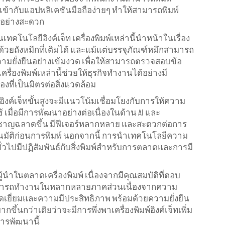
เข้ากับแอปพลิเคชันมือถือง่ายๆ ทำให้สามารถพิมพ์
อย่างสะดวก
ทคโนโลยีอิงค์เจ็ท เครื่องพิมพ์เหล่านี้นำหน้าในเรื่อง
้วยถังหมึกที่เติมได้ และแม้แต่บรรจุภัณฑ์หมึกสามารถ
วามยั่งยืนอย่างเข้มงวด เพื่อให้สามารถตรวจสอบข้อ
รื่องพิมพ์เหล่านี้ช่วยให้ธุรกิจทำงานได้อย่างมี
งที่เป็นมิตรต่อสิ่งแวดล้อม
ีอิงค์เจ็ทขั้นสูงจะมีแนวโน้มเชื่อมโยงกับการให้ความ
มื่อมีการพัฒนาอย่างต่อเนื่องในด้าน AI และ
ณ์ที่ชาญฉลาดขึ้น มีฟีเจอร์หลากหลาย และสะดวกต่อการ
โนมัติก่อนการพิมพ์ นอกจากนี้ การนำเทคโนโลยีความ
คทั่วไปมีปฏิสัมพันธ์กับสิ่งพิมพ์สำหรับการตลาดและการมี
นผู้นำในตลาดเครื่องพิมพ์ เนื่องจากมีคุณสมบัติที่ตอบ
ี้สามารถทำงานในหลากหลายภาคส่วนเนื่องจากความ
เยี่ยมและความมีประสิทธิภาพ พร้อมด้วยความยั่งยืน
ขึ้นกว่าเดิยว่าจะมีการพึ่งพาเครื่องพิมพ์อิงค์เจ็ทเพิ่ม
การพัฒนานี้