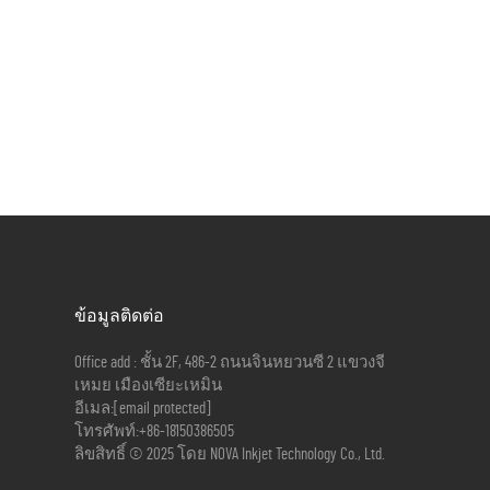
ข้อมูลติดต่อ
Office add : ชั้น 2F, 486-2 ถนนจินหยวนซี 2 แขวงจี
เหมย เมืองเซียะเหมิน
อีเมล:
[email protected]
โทรศัพท์:
+86-18150386505
ลิขสิทธิ์ © 2025 โดย NOVA Inkjet Technology Co., Ltd.