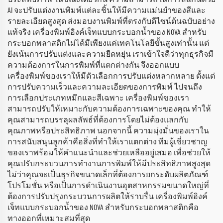
AI จะปรับแต่งงานพิมพ์แต่ละชิ้นให้มีความแม่นยำของสีและ
รายละเอียดสูงสุด ส่งมอบงานพิมพ์ที่ตรงกับดีไซน์ต้นฉบับอย่าง
แท้จริง เครื่องพิมพ์อิงค์เจ็ทแบบกระบอกน้ำของ NOVA สำหรับ
กระบอกพลาสติกไม่ได้มีเพียงแค่เทคโนโลยีขั้นสูงเท่านั้น แต่
ยังเน้นการปรับแต่งและความยืดหยุ่น เราเข้าใจดีว่าทุกธุรกิจมี
ความต้องการในการพิมพ์ที่แตกต่างกัน จึงออกแบบ
เครื่องพิมพ์ของเราให้มีตัวเลือกการปรับแต่งหลากหลาย ตั้งแต่
การปรับความเร็วและความละเอียดของการพิมพ์ ไปจนถึง
การเลือกประเภทหมึกและสีเฉพาะ เครื่องพิมพ์ของเรา
สามารถปรับให้เหมาะกับความต้องการเฉพาะของคุณ ทำให้
คุณสามารถบรรลุผลลัพธ์ที่ต้องการโดยไม่ต้องแลกกับ
คุณภาพหรือประสิทธิภาพ นอกจากนี้ ความมุ่งมั่นของเราใน
การสนับสนุนลูกค้าคือสิ่งที่ทำให้เราแตกต่าง ทีมผู้เชี่ยวชาญ
ของเราพร้อมให้คำแนะนำและช่วยเหลืออยู่เสมอ เพื่อช่วยให้
คุณปรับกระบวนการทำงานการพิมพ์ให้มีประสิทธิภาพสูงสุด
ไม่ว่าคุณจะเป็นธุรกิจขนาดเล็กที่ต้องการยกระดับผลิตภัณฑ์
โปรโมชั่น หรือเป็นการดำเนินงานอุตสาหกรรมขนาดใหญ่ที่
ต้องการปรับปรุงกระบวนการผลิตให้ราบรื่น เครื่องพิมพ์อิงค์
เจ็ทแบบกระบอกน้ำของ NOVA สำหรับกระบอกพลาสติกคือ
ทางออกที่เหมาะสมที่สุด