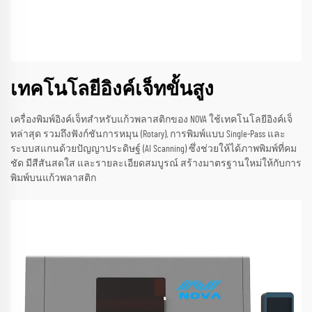
เทคโนโลยีอิงค์เจ็ทขั้นสูง
เครื่องพิมพ์อิงค์เจ็ทสำหรับแก้วพลาสติกของ NOVA ใช้เทคโนโลยีอิงค์เจ็
ทล่าสุด รวมถึงฟังก์ชันการหมุน (Rotary), การพิมพ์แบบ Single-Pass และ
ระบบสแกนด้วยปัญญาประดิษฐ์ (AI Scanning) ซึ่งช่วยให้ได้ภาพพิมพ์ที่คม
ชัด มีสีสันสดใส และรายละเอียดสมบูรณ์ สร้างมาตรฐานใหม่ให้กับการ
พิมพ์บนแก้วพลาสติก