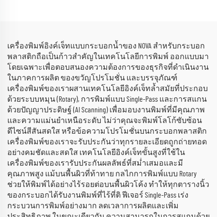
(RICOH Gen6 Series)
เครื่องพิมพ์อิงค์เจ็ทแบบกระบอกน้ำของ NOVA สำหรับกระบอก
พลาสติกถือเป็นก้าวสำคัญในเทคโนโลยีการพิมพ์ ออกแบบมา
โดยเฉพาะเพื่อตอบสนองความต้องการของธุรกิจที่ดำเนินงาน
ในภาคการผลิต ของขวัญโปรโมชั่น และบรรจุภัณฑ์
เครื่องพิมพ์ของเราผสานเทคโนโลยีอิงค์เจ็ทล้ำสมัยที่ประกอบ
ด้วยระบบหมุน (Rotary), การพิมพ์แบบ Single-Pass และการสแกน
ด้วยปัญญาประดิษฐ์ (AI Scanning) เพื่อมอบงานพิมพ์ที่มีคุณภาพ
และความแม่นยำเหนือระดับ ไม่ว่าคุณจะพิมพ์โลโก้ซับซ้อน
ดีไซน์สีสันสดใส หรือข้อความโปรโมชั่นบนกระบอกพลาสติก
เครื่องพิมพ์ของเราจะรับประกันว่าทุกรายละเอียดถูกถ่ายทอด
อย่างคมชัดและสดใส เทคโนโลยีอิงค์เจ็ทขั้นสูงที่ใช้ใน
เครื่องพิมพ์ของเรารับประกันผลลัพธ์ที่สม่ำเสมอและมี
คุณภาพสูง แม้บนพื้นผิวที่ท้าทาย กลไกการพิมพ์แบบ Rotary
ช่วยให้พิมพ์ได้อย่างไร้รอยต่อบนพื้นผิวโค้ง ทำให้ทุกตารางนิ้ว
ของกระบอกได้รับงานพิมพ์ที่ไร้ที่ติ ฟีเจอร์ Single-Pass เร่ง
กระบวนการพิมพ์อย่างมาก ลดเวลาการผลิตและเพิ่ม
ประสิทธิภาพ ในขณะเดียวกัน ความสามารถในการสแกนด้วย