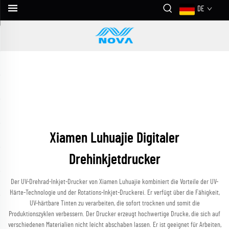
DE
Xiamen Luhuajie Digitaler
Drehinkjetdrucker
Der UV-Drehrad-Inkjet-Drucker von Xiamen Luhuajie kombiniert die Vorteile der UV-
Härte-Technologie und der Rotations-Inkjet-Druckerei. Er verfügt über die Fähigkeit,
UV-härtbare Tinten zu verarbeiten, die sofort trocknen und somit die
Produktionszyklen verbessern. Der Drucker erzeugt hochwertige Drucke, die sich auf
verschiedenen Materialien nicht leicht abschaben lassen. Er ist geeignet für Arbeiten,