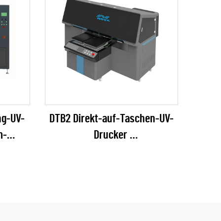
ng-UV-
DTB2 Direkt-auf-Taschen-UV-
m-
Drucker
er
(EPSON I3200 Serie)
)