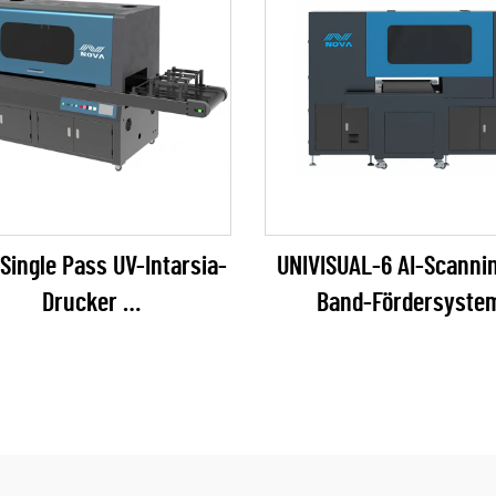
Single Pass UV-Intarsia-
UNIVISUAL-6 AI-Scanni
Drucker
Band-Fördersyste
(RICOH Gen6 Serie)
Tintenstrahldruck
(RICOH Gen6 Serie