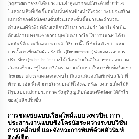
(registration marks) ได้อย่างแม่นยำสูงมาก จนถึงระดับต่ำกว่า 20
ไมครอน สิ่งที่เกิดขึ้นต่อไปนั้นค่อนข้างน่าทึ่งจริงๆ ระบบจะสร้าง
แบบจำลองดิจิทัลของชิ้นส่วนแต่ละชิ้นขึ้นมา และคำนวณ
ตำแหน่งที่หัวพิมพ์ต้องเคลื่อนที่ไปอย่างแม่นยำ โดยไม่จำเป็น
ต้องมีการแทรกแซงจากมนุษย์แต่อย่างใด โรงงานต่างๆ ได้รับ
ผลลัพธ์ที่ยอดเยี่ยมจากการนำวิธีการนี้ไปใช้จริง ตัวอย่างเช่น
การตั้งค่าเพียงสัมผัสครั้งเดียว (One touch setup) ช่วยลดเวลาการ
ปรับเทียบ (calibration time) ลงได้เกือบสามในสี่ในการทดสอบภาค
สนามจริง และรู้ไหมว่า? อัตราความล้มเหลวในการพิมพ์ครั้งแรก
(first pass failures) ลดลงจนแทบไม่มีเลย แม้แต่เมื่อพิมพ์บนวัสดุที่
ท้าทาย เช่น พื้นผิวภายในรถยนต์ที่โค้งงอ หรือลวดลายเม็ดไม้ที่
มีรูปแบบแปลกประหลาด วัสดุที่สูญเสียน้อยลงจึงส่งผลให้กำไร
ของผู้ผลิตเพิ่มขึ้น
การชดเชยแบบเรียลไทม์แบบวงจรปิด: การ
ประสานงานแบบซิงโครนัสระหว่างระบบวิชั่น
การเคลื่อนที่ และจังหวะการพิมพ์ด้วยหัวพิมพ์
อิงค์เจ็ต