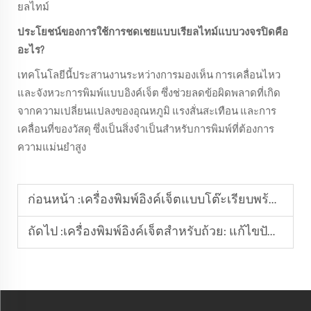
ยลไทม์
ประโยชน์ของการใช้การชดเชยแบบเรียลไทม์แบบวงจรปิดคือ
อะไร?
เทคโนโลยีนี้ประสานงานระหว่างการมองเห็น การเคลื่อนไหว
และจังหวะการพิมพ์แบบอิงค์เจ็ต ซึ่งช่วยลดข้อผิดพลาดที่เกิด
จากความเปลี่ยนแปลงของอุณหภูมิ แรงสั่นสะเทือน และการ
เคลื่อนที่ของวัสดุ ซึ่งเป็นสิ่งจำเป็นสำหรับการพิมพ์ที่ต้องการ
ความแม่นยำสูง
ก่อนหน้า :
เครื่องพิมพ์อิงค์เจ็ตแบบโต๊ะเรียบพร้อมกล้อง: ทางเลือกอัจฉริยะสำหรับการจัดแนวการพิมพ์ที่แม่นยำ
ถัดไป :
เครื่องพิมพ์อิงค์เจ็ตสำหรับถ้วย: แก้ไขปัญหาการพิมพ์ถ้วยแบบกำหนดเองได้อย่างง่ายดาย