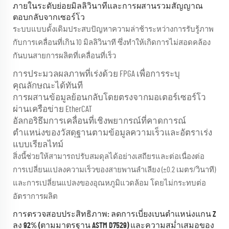
ภายในระดับย่อยมิลลิวินาทีและการผสานรวมสัญญาณ
ตอบกลับจากเซอร์โว
ระบบแบบดั้งเดิมประสบปัญหาความล่าช้าระหว่างการรับรู้ภาพ
กับการเคลื่อนที่เกิน 10 มิลลิวินาที ซึ่งทำให้เกิดการไม่สอดคล้อง
กันบนสายการผลิตที่เคลื่อนที่เร็ว
การประมวลผลภาพที่เร่งด้วย FPGA เพื่อการระบุ
คุณลักษณะได้ทันที
การผสานข้อมูลย้อนกลับโดยตรงจากมอเตอร์เซอร์โว
ผ่านเครือข่าย EtherCAT
อัลกอริธึมการเคลื่อนที่เชิงพยากรณ์ที่คาดการณ์
ตำแหน่งของวัสดุฐานตามข้อมูลความเร็วและอัตราเร่ง
แบบเรียลไทม์
สิ่งนี้ช่วยให้สามารถปรับสมดุลได้อย่างเสถียรและต่อเนื่องต่อ
การเปลี่ยนแปลงความเร็วของสายพานลำเลียง (±0.2 เมตร/วินาที)
และการเปลี่ยนแปลงของอุณหภูมิแวดล้อม โดยไม่กระทบต่อ
อัตราการผลิต
การตรวจสอบประสิทธิภาพ: ลดการเบี่ยงเบนตำแหน่งแกน Z
ลง 92% (ตามมาตรฐาน ASTM D7529) และความสม่ำเสมอของ