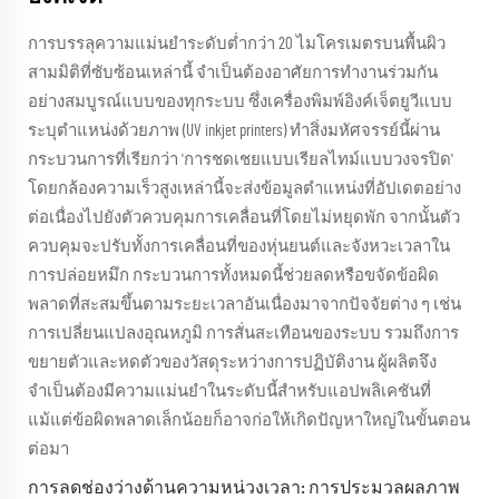
การบรรลุความแม่นยำระดับต่ำกว่า 20 ไมโครเมตรบนพื้นผิว
สามมิติที่ซับซ้อนเหล่านี้ จำเป็นต้องอาศัยการทำงานร่วมกัน
อย่างสมบูรณ์แบบของทุกระบบ ซึ่งเครื่องพิมพ์อิงค์เจ็ตยูวีแบบ
ระบุตำแหน่งด้วยภาพ (UV inkjet printers) ทำสิ่งมหัศจรรย์นี้ผ่าน
กระบวนการที่เรียกว่า 'การชดเชยแบบเรียลไทม์แบบวงจรปิด'
โดยกล้องความเร็วสูงเหล่านี้จะส่งข้อมูลตำแหน่งที่อัปเดตอย่าง
ต่อเนื่องไปยังตัวควบคุมการเคลื่อนที่โดยไม่หยุดพัก จากนั้นตัว
ควบคุมจะปรับทั้งการเคลื่อนที่ของหุ่นยนต์และจังหวะเวลาใน
การปล่อยหมึก กระบวนการทั้งหมดนี้ช่วยลดหรือขจัดข้อผิด
พลาดที่สะสมขึ้นตามระยะเวลาอันเนื่องมาจากปัจจัยต่าง ๆ เช่น
การเปลี่ยนแปลงอุณหภูมิ การสั่นสะเทือนของระบบ รวมถึงการ
ขยายตัวและหดตัวของวัสดุระหว่างการปฏิบัติงาน ผู้ผลิตจึง
จำเป็นต้องมีความแม่นยำในระดับนี้สำหรับแอปพลิเคชันที่
แม้แต่ข้อผิดพลาดเล็กน้อยก็อาจก่อให้เกิดปัญหาใหญ่ในขั้นตอน
ต่อมา
การลดช่องว่างด้านความหน่วงเวลา: การประมวลผลภาพ