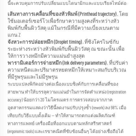
นี้จะควบคุมการปรับเปลี่ยนแบบไดนามิกและแบบเรียลไทม์ต่อ:
เส้นทางการเคลื่อนที่ของหัวพิมพ์ (Printhead trajectory)
, โดย
ใช้มอเตอร์เซอร์โวเพื่อรักษาความสูงคงที่ระหว่างหัว
พิมพ์กับพื้นผิววัสดุ แม้ในกรณีที่มีความเบี่ยงเบนตาม
แกน Z
จังหวะการปล่อยหมึก (Droplet timing)
, ที่ซิงโครไนซ์กับ
ระยะห่างระหว่างหัวพิมพ์กับพื้นผิววัสดุ ณ ขณะนั้น เพื่อ
ให้การวางหมึกมีความแม่นยำสูงสุด
พารามิเตอร์การจ่ายหมึก (Ink delivery parameters)
, ที่ปรับค่า
ความหนืดและปริมาตรหยดหมึกให้เหมาะสมกับบริเวณ
ที่มีรูพรุนและไม่มีรูพรุน
ระบบแปลงพิกัดอย่างต่อเนื่องแบบซิงค์กับการเคลื่อนที่ของ
สายพาน ทำให้บรรลุความแม่นยำในการจัดตำแหน่ง (registration
accuracy) น้อยกว่า 20 ไมโครเมตร การตรวจสอบจากภาค
อุตสาหกรรมแสดงว่าวิธีนี้ลดงานปรับปรุงซ้ำ (rework) ลง 98% เมื่อ
เทียบกับวิธีแบบดั้งเดิม — ทำให้สามารถตกแต่งผลิตภัณฑ์
ทางการแพทย์ เครื่องมือที่ออกแบบตามหลักสรีรศาสตร์
(ergonomic tools) และเรขาคณิตที่ซับซ้อนอื่นๆ ได้อย่างเชื่อถือได้