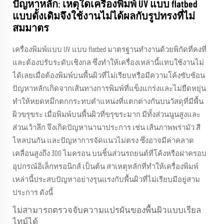
ปัญหาหลัก: เหตุใดเครื่องพิมพ์ UV แบบ flatbed
แบบดั้งเดิมจึงใช้งานไม่ได้ผลกับรูปทรงที่ไม่
สมมาตร
เครื่องพิมพ์แบบ UV แบบ flatbed มาตรฐานทำงานด้วยพิกัดที่คงที่
และต้องปรับระดับเชิงกล ซึ่งทำให้เครื่องเหล่านี้แทบใช้งานไม่
ได้เลยเมื่อต้องพิมพ์บนพื้นผิวที่ไม่เรียบหรือมีความโค้งซับซ้อน
ปัญหาหลักเกิดจากเส้นทางการพิมพ์ที่แข็งแกร่งและไม่ยืดหยุ่น
ทำให้หยดหมึกตกกระทบตำแหน่งที่แตกต่างกันบนวัสดุที่มีพื้น
ผิวขรุขระ เมื่อพิมพ์บนพื้นผิวที่ขรุขระมาก มีทั้งส่วนนูนสูงและ
ส่วนเว้าลึก จึงเกิดปัญหานานาประการ เช่น เส้นภาพพร่ามัว สี
ไหลปนกัน และปัญหาการจัดแนวไม่ตรง ซึ่งอาจมีค่าคลาด
เคลื่อนสูงถึง 300 ไมครอน บนชิ้นส่วนรถยนต์ที่โค้งหรือฝาครอบ
อุปกรณ์อิเล็กทรอนิกส์ เป็นต้น สาเหตุหลักที่ทำให้เครื่องพิมพ์
เหล่านี้ประสบปัญหาอย่างรุนแรงกับพื้นผิวที่ไม่เรียบมีอยู่สาม
ประการ ดังนี้
ไม่สามารถตรวจจับความแปรผันของพื้นผิวแบบเรียล
ไทม์ได้