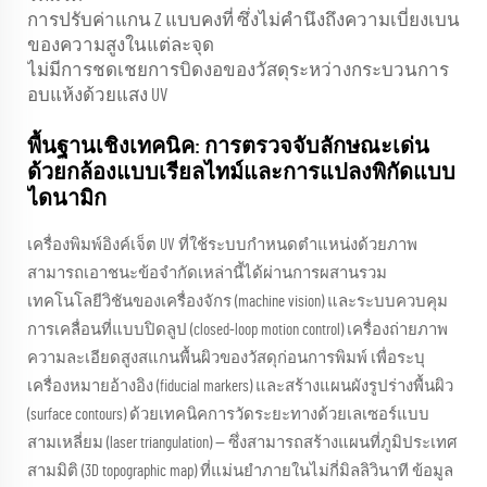
การปรับค่าแกน Z แบบคงที่ ซึ่งไม่คำนึงถึงความเบี่ยงเบน
ของความสูงในแต่ละจุด
ไม่มีการชดเชยการบิดงอของวัสดุระหว่างกระบวนการ
อบแห้งด้วยแสง UV
พื้นฐานเชิงเทคนิค: การตรวจจับลักษณะเด่น
ด้วยกล้องแบบเรียลไทม์และการแปลงพิกัดแบบ
ไดนามิก
เครื่องพิมพ์อิงค์เจ็ต UV ที่ใช้ระบบกำหนดตำแหน่งด้วยภาพ
สามารถเอาชนะข้อจำกัดเหล่านี้ได้ผ่านการผสานรวม
เทคโนโลยีวิชันของเครื่องจักร (machine vision) และระบบควบคุม
การเคลื่อนที่แบบปิดลูป (closed-loop motion control) เครื่องถ่ายภาพ
ความละเอียดสูงสแกนพื้นผิวของวัสดุก่อนการพิมพ์ เพื่อระบุ
เครื่องหมายอ้างอิง (fiducial markers) และสร้างแผนผังรูปร่างพื้นผิว
(surface contours) ด้วยเทคนิคการวัดระยะทางด้วยเลเซอร์แบบ
สามเหลี่ยม (laser triangulation) — ซึ่งสามารถสร้างแผนที่ภูมิประเทศ
สามมิติ (3D topographic map) ที่แม่นยำภายในไม่กี่มิลลิวินาที ข้อมูล