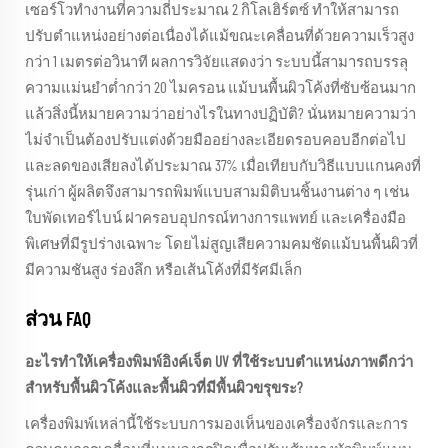
เซอร์โวทำงานที่ความถี่ประมาณ 2 กิโลเฮิร์ตซ์ ทำให้สามารถ
ปรับตำแหน่งอย่างต่อเนื่องได้แม้ขณะเคลื่อนที่ด้วยความเร็วสูง
กว่า 1 เมตรต่อวินาที ผลการวิจัยแสดงว่า ระบบนี้สามารถบรรลุ
ความแม่นยำต่ำกว่า 20 ไมครอน แม้บนพื้นผิวโค้งที่ซับซ้อนมาก
แล้วสิ่งนี้หมายความว่าอย่างไรในทางปฏิบัติ? นั่นหมายความว่า
ไม่จำเป็นต้องปรับแต่งด้วยมืออย่างละเอียดรอบคอบอีกต่อไป
และลดของเสียลงได้ประมาณ 37% เมื่อเทียบกับวิธีแบบแกนคงที่
รุ่นเก่า ผู้ผลิตจึงสามารถพิมพ์แบบสามมิติบนชิ้นงานต่าง ๆ เช่น
ใบพัดเทอร์ไบน์ ฝาครอบอุปกรณ์ทางการแพทย์ และเครื่องมือ
พิเศษที่มีรูปร่างเฉพาะ โดยไม่สูญเสียความคมชัดแม้บนพื้นผิวที่
มีความชันสูง ร่องลึก หรือเส้นโค้งที่มีรัศมีเล็ก
ส่วน FAQ
อะไรทำให้เครื่องพิมพ์อิงค์เจ็ต UV ที่ใช้ระบบตำแหน่งภาพดีกว่า
สำหรับพื้นผิวโค้งและพื้นผิวที่มีพื้นผิวขรุขระ?
เครื่องพิมพ์เหล่านี้ใช้ระบบการมองเห็นของเครื่องจักรและการ