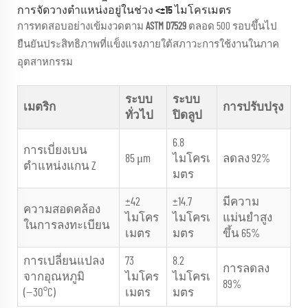
การจัดวางตำแหน่งอยู่ในช่วง <±15 ไมโครเมตร
การทดสอบอย่างเข้มงวดตาม
ASTM D7529
ตลอด 500 รอบขึ้นไป
ยืนยันประสิทธิภาพที่แข็งแรงภายใต้สภาวะการใช้งานในภาค
อุตสาหกรรม
ระบบ
ระบบ
เมตริก
การปรับปรุง
ทั่วไป
ปิดลูป
6.8
การเบี่ยงเบน
85 μm
ไมโครเ
ลดลง 92%
ตำแหน่งแกน Z
มตร
±42
±14.7
มีความ
ความสอดคล้อง
ไมโคร
ไมโครเ
แม่นยำสูง
ในการลงทะเบียน
เมตร
มตร
ขึ้น 65%
การเปลี่ยนแปลง
73
8.2
การลดลง
จากอุณหภูมิ
ไมโคร
ไมโครเ
89%
(−30°C)
เมตร
มตร