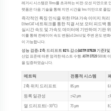
레거시 시스템은 10ms를 초과하는 비전-모션 지연으로 
랫폼은 다음 기술을 통해 지연 시간을 1ms 미만으로 줄입
즉각적인 특징 인식을 위한 FPGA 가속 이미지 처리
EtherCAT 네트워크를 통한 직결 서보 모터 피드백 
실시간 속도 및 가속도 데이터에 기반하여 기판 
이를 통해 컨베이어 속도 변동(±0.2m/s) 및 주변 온
이 가능합니다.
성능 검증: Z축 드리프트 92% 감소(ASTM D7529 기준)
산업 표준에 따른 엄격한 테스트 수행:
ASTM D7529
500회
을 입증하였습니다.
메트릭
전통적 시스템
Z축 위치 드리프트
85 µm
6.
등록 일관성
±42 µm
±1
열 드리프트(−30°C)
73 µm
8.