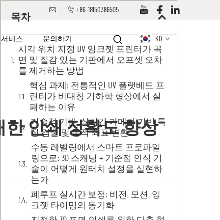
+86-18150386505
목차
서비스
문의하기
KO
시각 위치 지정 UV 잉크젯 프린터가 곡
면 및 질감 있는 기판에서 오프셋 오차
를 제거하는 방법
핵심 과제: 전통적인 UV 플랫베드 프
린터가 비대칭 기하학 형상에서 실
패하는 이유
기술적 기반: 실시간 카메라 기반 특
 대한 인쇄 정확도 향상
징 검출 및 동적 좌표 변환
수동 레벨링에서 스마트 프로파일
링으로: 3D 스캐닝 + 기준점 인식 기
술이 어떻게 원터치 설정을 실현하
는가
폐루프 실시간 보정: 비전, 모션, 잉
크젯 타이밍의 동기화