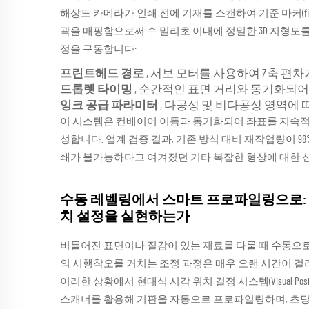
해상도 카메라가 인쇄 전에 기재를 스캔하여 기준 마커(fiduc
곽을 매핑함으로써 수 밀리초 이내에 정밀한 3D 지형도를
정을 구동합니다:
프린트헤드 경로
, 서보 모터를 사용하여 Z축 편
드롭렛 타이밍
, 순간적인 표면 거리와 동기화되어
잉크 공급 파라미터
, 다공성 및 비다공성 영역에 
이 시스템은 컨베이어 이동과 동기화되어 좌표를 지속적으
성합니다. 업계 검증 결과, 기존 방식 대비 재작업량이 9
쇄가 불가능하다고 여겨졌던 기타 복잡한 형상에 대한 
수동 레벨링에서 스마트 프로파일링으로: 3
치 설정을 실현하는가
비틀어진 표면이나 질감이 있는 재료를 다룰 때 수동으
의 시행착오를 거치는 조정 과정은 매우 오랜 시간이 걸리
이러한 상황에서 현대식 시각 위치 결정 시스템(Visual Posi
스캐너를 활용해 기판을 자동으로 프로파일링하며, 초당 