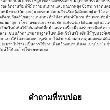
่เป็นเอกลักษณ์ แก้วริโซถูกใช้อย่างแพร่หลายในอุตสาหกรรมอาหารแล
ารถผลิตงานพิมพ์ที่มีความทนทานและคุณภาพสูง ซึ่งสามารถทนต่อกา
หนึ่งพาส (One-pass) และระบบสแกนอัจฉริยะ (AI Scanning) มาไว้ด้วย
ึดติดกับวัสดุริโซอย่างแน่นทน ทำให้งานพิมพ์มีความต้านทานต่อน้ำ 
อดอายุการใช้งานของแก้ว ระบบสแกนอัจฉริยะ (AI scanning) ของเ
รียลไทม์เพื่อให้ได้ผลลัพธ์ที่สม่ำเสมอ เครื่องนี้รองรับการพิมพ์
ลาย เช่น แก้วกาแฟมาตรฐานไปจนถึงแก้วโปรโมชั่นที่มีรูปทรง
การออกแบบให้ใช้งานและบำรุงรักษาได้ง่าย หน้าจอควบคุมและซอฟต์
ะยาว ไม่ว่าจะเป็นการใช้งานเพื่อสร้างแบรนด์ แคมเปญโปรโมชั่น หรื
เสน่ห์ให้กับแก้วริโซของตนเอง
คำถามที่พบบ่อย