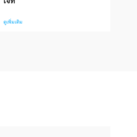
เจ็ท
ดูเพิ่
ดูเพิ่มเติม