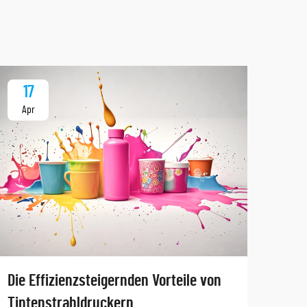
17
1
Apr
Ap
Tauc
Die Effizienzsteigernden Vorteile von
Anw
Tintenstrahldruckern