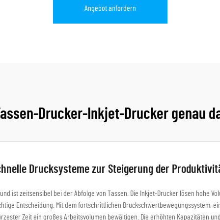
Angebot anfordern
Tassen-Drucker-Inkjet-Drucker genau das
hnelle Drucksysteme zur Steigerung der Produktivit
und ist zeitsensibel bei der Abfolge von Tassen. Die Inkjet-Drucker lösen hohe V
wichtige Entscheidung. Mit dem fortschrittlichen Druckschwertbewegungssystem, ei
rzester Zeit ein großes Arbeitsvolumen bewältigen. Die erhöhten Kapazitäten und 