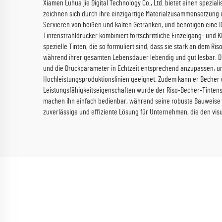
Xiamen Luhua jie Digital Technology Co., Ltd. bietet einen spezi
zeichnen sich durch ihre einzigartige Materialzusammensetzung 
Servieren von heißen und kalten Getränken, und benötigen eine D
Tintenstrahldrucker kombiniert fortschrittliche Einzelgang- und
spezielle Tinten, die so formuliert sind, dass sie stark an dem R
während ihrer gesamten Lebensdauer lebendig und gut lesbar. D
und die Druckparameter in Echtzeit entsprechend anzupassen, um 
Hochleistungsproduktionslinien geeignet. Zudem kann er Becher
Leistungsfähigkeitseigenschaften wurde der Riso-Becher-Tintenst
machen ihn einfach bedienbar, während seine robuste Bauweise ei
zuverlässige und effiziente Lösung für Unternehmen, die den visu