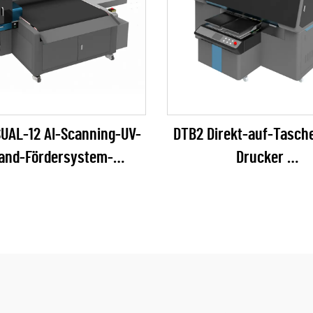
SUAL-12 AI-Scanning-UV-
DTB2 Direkt-auf-Tasch
and-Fördersystem-
Drucker
intenstrahldrucker
(EPSON I3200 Seri
(RICOH Gen6 Serie)