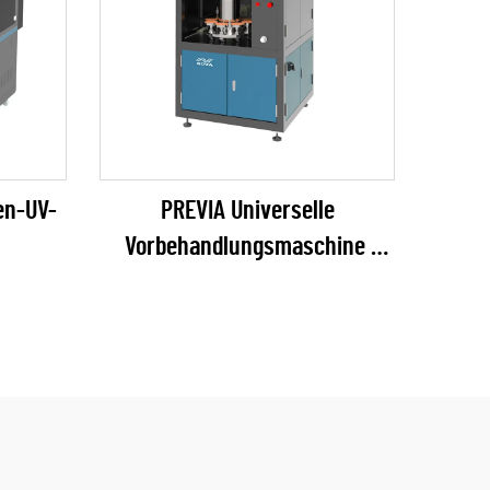
en-UV-
PREVIA Universelle
Vorbehandlungsmaschine
e)
(Plasma / Flamme / Pyrosil
optional)