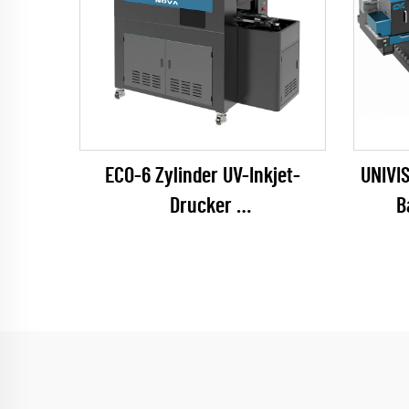
ECO-6 Zylinder UV-Inkjet-
UNIVI
Drucker
B
(EPSON I1600 Series)
T