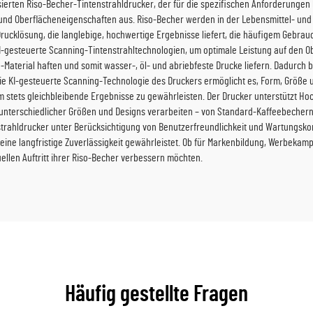
alisierten Riso-Becher-Tintenstrahldrucker, der für die spezifischen Anforderunge
und Oberflächeneigenschaften aus. Riso-Becher werden in der Lebensmittel- und 
rucklösung, die langlebige, hochwertige Ergebnisse liefert, die häufigem Gebrauc
 KI-gesteuerte Scanning-Tintenstrahltechnologien, um optimale Leistung auf den O
iso-Material haften und somit wasser-, öl- und abriebfeste Drucke liefern. Dadurc
ie KI-gesteuerte Scanning-Technologie des Druckers ermöglicht es, Form, Größe
stets gleichbleibende Ergebnisse zu gewährleisten. Der Drucker unterstützt Hoc
 unterschiedlicher Größen und Designs verarbeiten – von Standard-Kaffeebecher
rahldrucker unter Berücksichtigung von Benutzerfreundlichkeit und Wartungskomf
ne langfristige Zuverlässigkeit gewährleistet. Ob für Markenbildung, Werbekampa
ellen Auftritt ihrer Riso-Becher verbessern möchten.
Häufig gestellte Fragen