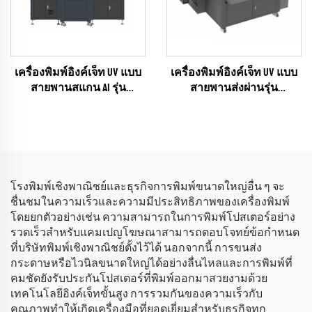
เครื่องพิมพ์อิงค์เจ็ท UV แบบ
เครื่องพิมพ์อิงค์เจ็ท UV แบบ
สายพานสแกน AI รุ่น
สายพานส่งผ่านรุ่น
UNIVISUAL-6
UNIVISUAL-12 พร้อมฟังก์ชัน
(RICOH Gen6 Series)
สแกน AI
(RICOH Gen6 Series)
โรงพิมพ์เชิงพาณิชย์และธุรกิจการพิมพ์ขนาดใหญ่อื่น ๆ จะ
ชื่นชมในความเร็วและความมีประสิทธิภาพของเครื่องพิมพ์
โดยยกตัวอย่างเช่น ความสามารถในการพิมพ์โปสเตอร์อย่าง
รวดเร็วสำหรับแคมเปญโฆษณาสามารถตอบโจทย์ข้อกำหนด
ที่บริษัทพิมพ์เชิงพาณิชย์ตั้งไว้ได้ นอกจากนี้ การขนส่ง
กระดาษหรือไวนิลขนาดใหญ่ได้อย่างลื่นไหลและการพิมพ์ที่
คมชัดยังรับประกันโปสเตอร์ที่พิมพ์ออกมาสวยงามด้วย
เทคโนโลยีอิงค์เจ็ทขั้นสูง การรวมกันของความเร็วกับ
คุณภาพทำให้เกิดเครื่องมือที่ยอดเยี่ยมสำหรับธุรกิจทุก