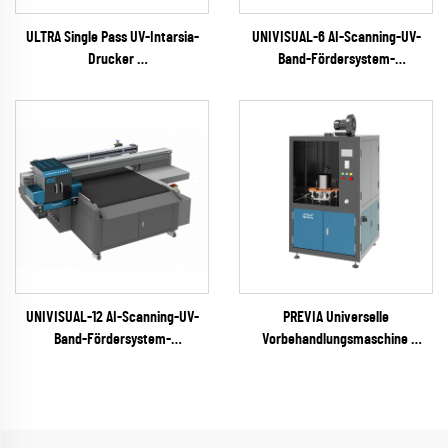
ULTRA Single Pass UV-Intarsia-
UNIVISUAL-6 AI-Scanning-UV-
Drucker
Band-Fördersystem-
(RICOH Gen6 Serie)
Tintenstrahldrucker
(RICOH Gen6 Serie)
UNIVISUAL-12 AI-Scanning-UV-
PREVIA Universelle
Band-Fördersystem-
Vorbehandlungsmaschine
Tintenstrahldrucker
(Plasma / Flamme / Pyrosil
(RICOH Gen6 Serie)
optional)