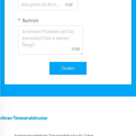
0/200
Nachricht
0/1000
Senden
röhren-Tintenstrahldrucker