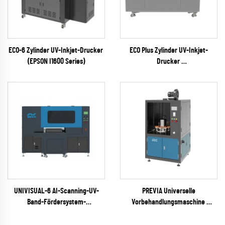
ECO-6 Zylinder UV-Inkjet-Drucker
ECO Plus Zylinder UV-Inkjet-
(EPSON I1600 Series)
Drucker
(RICOH Gen6 Serie)
UNIVISUAL-6 AI-Scanning-UV-
PREVIA Universelle
Band-Fördersystem-
Vorbehandlungsmaschine
Tintenstrahldrucker
(Plasma / Flamme / Pyrosil
(RICOH Gen6 Serie)
optional)