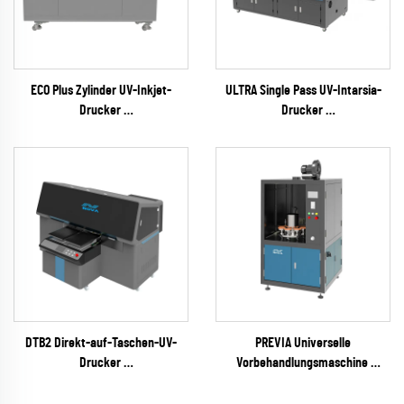
ECO Plus Zylinder UV-Inkjet-
ULTRA Single Pass UV-Intarsia-
Drucker
Drucker
(RICOH Gen6 Serie)
(RICOH Gen6 Serie)
DTB2 Direkt-auf-Taschen-UV-
PREVIA Universelle
Drucker
Vorbehandlungsmaschine
(EPSON I3200 Serie)
(Plasma / Flamme / Pyrosil
optional)