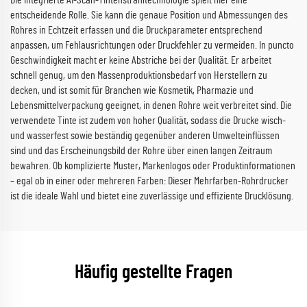
Die integrierte AI-Scan-Tintenstrahltechnologie spielt hier eine
entscheidende Rolle. Sie kann die genaue Position und Abmessungen des
Rohres in Echtzeit erfassen und die Druckparameter entsprechend
anpassen, um Fehlausrichtungen oder Druckfehler zu vermeiden. In puncto
Geschwindigkeit macht er keine Abstriche bei der Qualität. Er arbeitet
schnell genug, um den Massenproduktionsbedarf von Herstellern zu
decken, und ist somit für Branchen wie Kosmetik, Pharmazie und
Lebensmittelverpackung geeignet, in denen Rohre weit verbreitet sind. Die
verwendete Tinte ist zudem von hoher Qualität, sodass die Drucke wisch-
und wasserfest sowie beständig gegenüber anderen Umwelteinflüssen
sind und das Erscheinungsbild der Rohre über einen langen Zeitraum
bewahren. Ob komplizierte Muster, Markenlogos oder Produktinformationen
– egal ob in einer oder mehreren Farben: Dieser Mehrfarben-Rohrdrucker
ist die ideale Wahl und bietet eine zuverlässige und effiziente Drucklösung.
Häufig gestellte Fragen