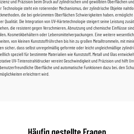
ffizienz und Präzision beim Druck auf zylindrischen und gewölbten Oberflächen und
r Technologie steht ein rotierender Mechanismus, der zylindrische Objekte naht
kmethoden, die bei gekrümmten Oberflächen Schwierigkeiten haben, ermöglicht d
r Qualität. Die Integration von UV-Härtetechnologie steigert seine Leistung zus
tstehen, die resistent gegen Verschmieren, Abnutzung und chemische Einflüsse si
teilen, Kosmetikbehältern oder Lebensmittelverpackungen. Eine weitere wesentlich
beiten, von kleinen Kunststoffröhrchen bis hin zu großen Metalltrommeln, mit mi
n sicher, dass selbst unregelmäßig geformte oder leicht ungleichmäßige zylindr
ßlich speziell für bestimmte Materialien wie Kunststoff, Metall und Glas entwickelt
tative UV-Tintenstrahldrucker vereint Geschwindigkeit und Präzision und hilft U
e benutzerfreundliche Oberfläche und automatische Funktionen dazu bei, den Sch
öglichkeiten erleichtert wird.
Häufig gestellte Fragen