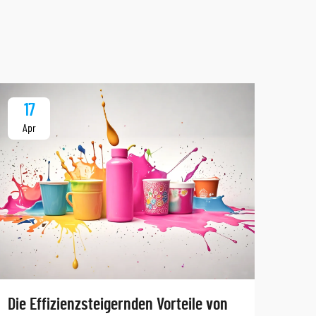
17
1
Apr
Ap
Tauc
Die Effizienzsteigernden Vorteile von