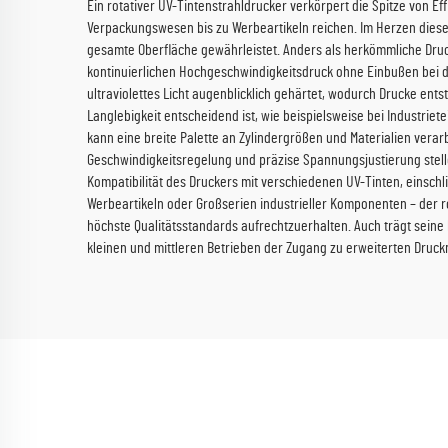
Ein rotativer UV-Tintenstrahldrucker verkörpert die Spitze von E
Verpackungswesen bis zu Werbeartikeln reichen. Im Herzen diese
gesamte Oberfläche gewährleistet. Anders als herkömmliche Druc
kontinuierlichen Hochgeschwindigkeitsdruck ohne Einbußen bei de
ultraviolettes Licht augenblicklich gehärtet, wodurch Drucke en
Langlebigkeit entscheidend ist, wie beispielsweise bei Industrie
kann eine breite Palette an Zylindergrößen und Materialien verar
Geschwindigkeitsregelung und präzise Spannungsjustierung stelle
Kompatibilität des Druckers mit verschiedenen UV-Tinten, einschlie
Werbeartikeln oder Großserien industrieller Komponenten – der ro
höchste Qualitätsstandards aufrechtzuerhalten. Auch trägt sein
kleinen und mittleren Betrieben der Zugang zu erweiterten Druckm