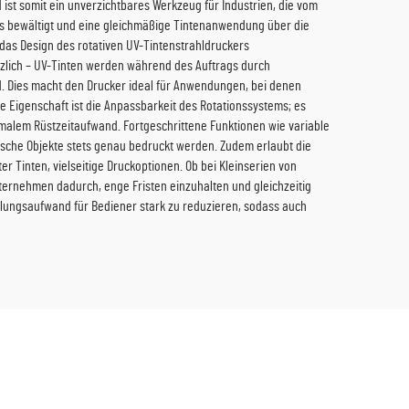
 ist somit ein unverzichtbares Werkzeug für Industrien, die vom
los bewältigt und eine gleichmäßige Tintenanwendung über die
as Design des rotativen UV-Tintenstrahldruckers
ätzlich – UV-Tinten werden während des Auftrags durch
nd. Dies macht den Drucker ideal für Anwendungen, bei denen
e Eigenschaft ist die Anpassbarkeit des Rotationssystems; es
nimalem Rüstzeitaufwand. Fortgeschrittene Funktionen wie variable
ische Objekte stets genau bedruckt werden. Zudem erlaubt die
er Tinten, vielseitige Druckoptionen. Ob bei Kleinserien von
nternehmen dadurch, enge Fristen einzuhalten und gleichzeitig
ulungsaufwand für Bediener stark zu reduzieren, sodass auch