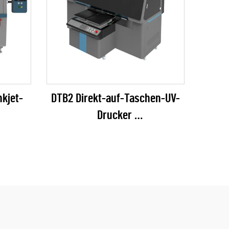
nkjet-
DTB2 Direkt-auf-Taschen-UV-
Drucker
)
(EPSON I3200 Serie)