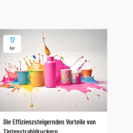
17
1
Apr
Ap
Tauc
Die Effizienzsteigernden Vorteile von
Anw
Tintenstrahldruckern