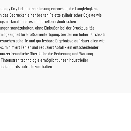
logy Co., Ltd. hat eine Lösung entwickelt, die Langlebigkeit,
h das Bedrucken einer breiten Palette zylindrischer Objekte wie
ungsmerkmal unseres industriellen zylindrischen
kungen standzuhalten, ohne Einbußen bei der Druckqualität
it geeignet für Großserienfertigung, bei der ein hoher Durchsatz
estochen scharfe und gut lesbare Ergebnisse auf Materialien wie
ks, minimiert Fehler und reduziert Abfall – ein entscheidender
 benutzerfreundliche Oberfläche die Bedienung und Wartung
Tintenstrahltechnologie ermöglicht unser industrieller
tätsstandards aufrechtzuerhalten.