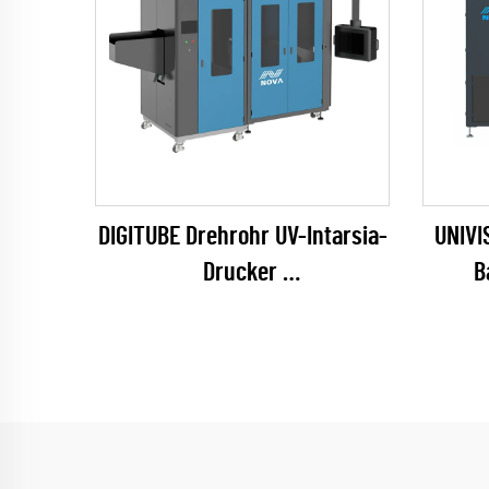
DIGITUBE Drehrohr UV-Intarsia-
UNIVI
Drucker
B
(EPSON I1600 Series)
T