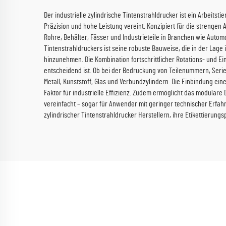
Der industrielle zylindrische Tintenstrahldrucker ist ein Arbeits
Präzision und hohe Leistung vereint. Konzipiert für die strengen
Rohre, Behälter, Fässer und Industrieteile in Branchen wie Autom
Tintenstrahldruckers ist seine robuste Bauweise, die in der Lag
hinzunehmen. Die Kombination fortschrittlicher Rotations- und E
entscheidend ist. Ob bei der Bedruckung von Teilenummern, Serie
Metall, Kunststoff, Glas und Verbundzylindern. Die Einbindung ein
Faktor für industrielle Effizienz. Zudem ermöglicht das modular
vereinfacht – sogar für Anwender mit geringer technischer Erfah
zylindrischer Tintenstrahldrucker Herstellern, ihre Etikettierun