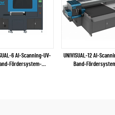
SUAL-6 AI-Scanning-UV-
UNIVISUAL-12 AI-Scanni
and-Fördersystem-
Band-Fördersyste
intenstrahldrucker
Tintenstrahldruck
(RICOH Gen6 Serie)
(RICOH Gen6 Serie