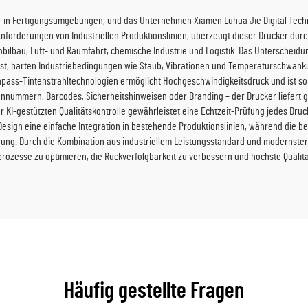
tier in Fertigungsumgebungen, und das Unternehmen Xiamen Luhua Jie Digital Techno
 Anforderungen von Industriellen Produktionslinien, überzeugt dieser Drucker durc
obilbau, Luft- und Raumfahrt, chemische Industrie und Logistik. Das Unterscheid
e ist, harten Industriebedingungen wie Staub, Vibrationen und Temperaturschwan
inpass-Tintenstrahltechnologien ermöglicht Hochgeschwindigkeitsdruck und ist som
nnummern, Barcodes, Sicherheitshinweisen oder Branding – der Drucker liefert g
er KI-gestützten Qualitätskontrolle gewährleistet eine Echtzeit-Prüfung jedes Druc
e Design eine einfache Integration in bestehende Produktionslinien, während die
rung. Durch die Kombination aus industriellem Leistungsstandard und modernster 
gsprozesse zu optimieren, die Rückverfolgbarkeit zu verbessern und höchste Quali
Häufig gestellte Fragen