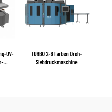
ng-UV-
TURBO 2-8 Farben Dreh-
m-
Siebdruckmaschine
er
)