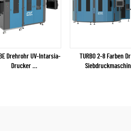
BE Drehrohr UV-Intarsia-
TURBO 2-8 Farben D
Drucker
Siebdruckmaschin
EPSON I1600 Series)