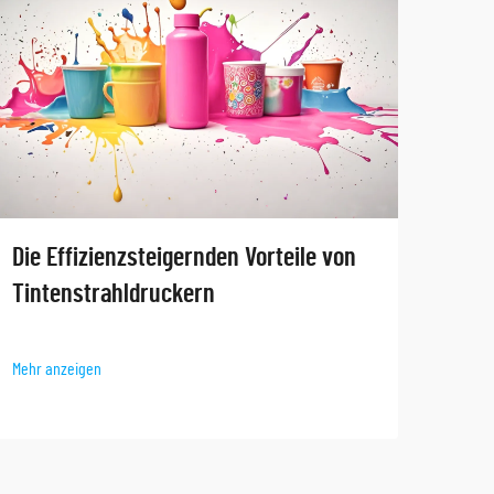
Tauc
Die Effizienzsteigernden Vorteile von
Anw
Tintenstrahldruckern
Mehr 
Mehr anzeigen