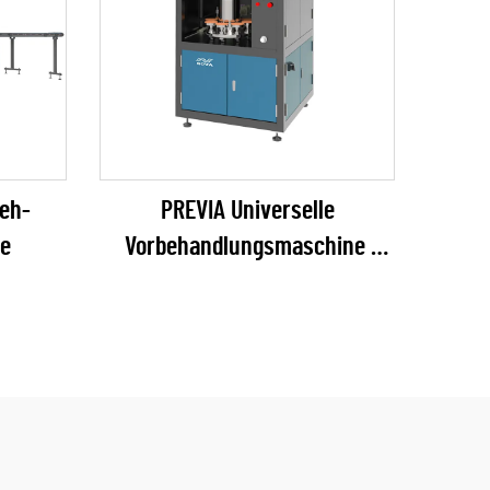
reh-
PREVIA Universelle
e
Vorbehandlungsmaschine
(Plasma / Flamme / Pyrosil
optional)