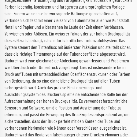
ausgezeichnete Farbsättigung und Farbgenauigkeit, sodass die gedruckten
Farben lebendig, konsistent und farbgetreu zur ursprünglichen Vorlage
sind. Zudem weisen sie hervorragende Haftungseigenschaften auf,
verbinden sich fest mit einer Vielzahl von Tubenmaterialien wie Kunststoff,
Metall und Papier und widerstehen im Laufe der Zeit einem Verblassen,
Verwischen oder Ablösen. Ein weiterer Faktor, der zur hohen Druckqualität
dieses Geräts beiträgt, ist sein fortschrittliches Tintenzufuhlsystem. Das
System steuert den Tintenfluss mit äußerster Präzision und stelltellt sicher,
dass die richtige Tintenmenge auf der Tubenoberfläche abgesetzt wird.
Dadurch wird eine gleichmäßige Abdeckung gewährleistet und Problemen
wie Überdruck oder Unterdruck vorgebeugt. Dies ist insbesondere beim
Druck auf Tuben mit unterschiedlichen Oberflächenstrukturen oder Farben
von Bedeutung, da so eine einheitliche Druckqualität auf allen Tuben
sichergestellt wird. Auch das präzise Positionierungs- und
Ausrichtungssystem des Druckers spielt eine entscheidende Rolle bei der
Aufrechterhaltung der hohen Druckqualität. Es verwendet fortschrittliche
Sensoren und Software, um die Position und Ausrichtung der Tube zu
erkennen, und passt die Bewegung des Druckkopfes entsprechend an, um
sicherzustellen, dass der Druck perfekt mit den Kanten der Tube und
vorhandenen Merkmalen wie Nähten oder Verschlüssen ausgerichtet ist.
Dadurch wird das Risiko von falsch ausgerichteten Drucken eliminiert, die