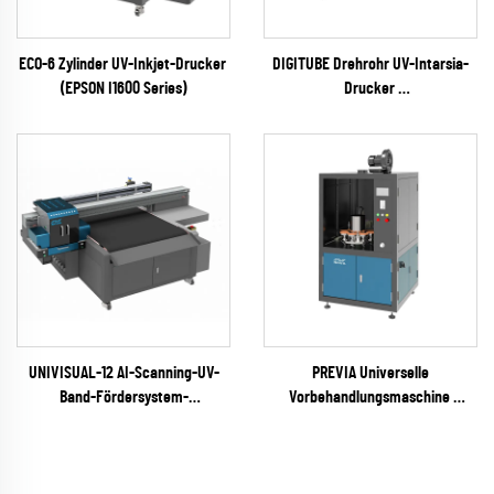
ECO-6 Zylinder UV-Inkjet-Drucker
DIGITUBE Drehrohr UV-Intarsia-
(EPSON I1600 Series)
Drucker
(EPSON I1600 Series)
UNIVISUAL-12 AI-Scanning-UV-
PREVIA Universelle
Band-Fördersystem-
Vorbehandlungsmaschine
Tintenstrahldrucker
(Plasma / Flamme / Pyrosil
(RICOH Gen6 Serie)
optional)