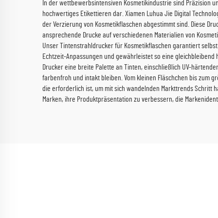
In der wettbewerbsintensiven Kosmetikindustrie sind Präzision un
hochwertiges Etikettieren dar. Xiamen Luhua Jie Digital Technolog
der Verzierung von Kosmetikflaschen abgestimmt sind. Diese Druc
ansprechende Drucke auf verschiedenen Materialien von Kosmetikf
Unser Tintenstrahldrucker für Kosmetikflaschen garantiert selb
Echtzeit-Anpassungen und gewährleistet so eine gleichbleibend 
Drucker eine breite Palette an Tinten, einschließlich UV-härten
farbenfroh und intakt bleiben. Vom kleinen Fläschchen bis zum gr
die erforderlich ist, um mit sich wandelnden Markttrends Schritt
Marken, ihre Produktpräsentation zu verbessern, die Markenident