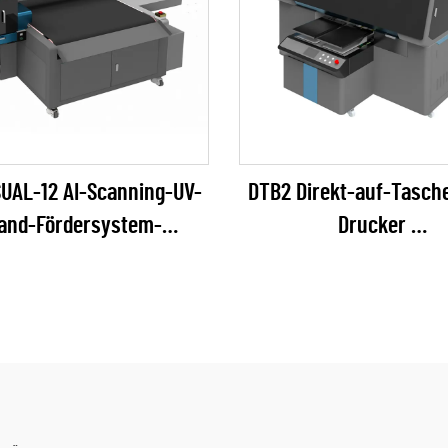
SUAL-12 AI-Scanning-UV-
DTB2 Direkt-auf-Tasch
and-Fördersystem-
Drucker
intenstrahldrucker
(EPSON I3200 Seri
(RICOH Gen6 Serie)