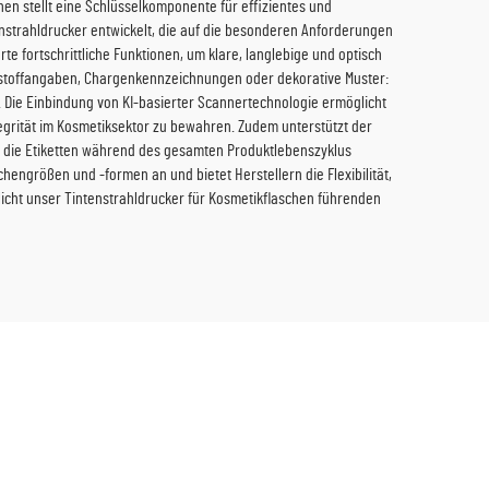
hen stellt eine Schlüsselkomponente für effizientes und
tenstrahldrucker entwickelt, die auf die besonderen Anforderungen
 fortschrittliche Funktionen, um klare, langlebige und optisch
ltsstoffangaben, Chargenkennzeichnungen oder dekorative Muster:
 Die Einbindung von KI-basierter Scannertechnologie ermöglicht
egrität im Kosmetiksektor zu bewahren. Zudem unterstützt der
ss die Etiketten während des gesamten Produktlebenszyklus
hengrößen und -formen an und bietet Herstellern die Flexibilität,
glicht unser Tintenstrahldrucker für Kosmetikflaschen führenden