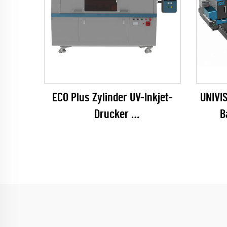
ECO Plus Zylinder UV-Inkjet-
UNIVI
Drucker
B
(RICOH Gen6 Serie)
T