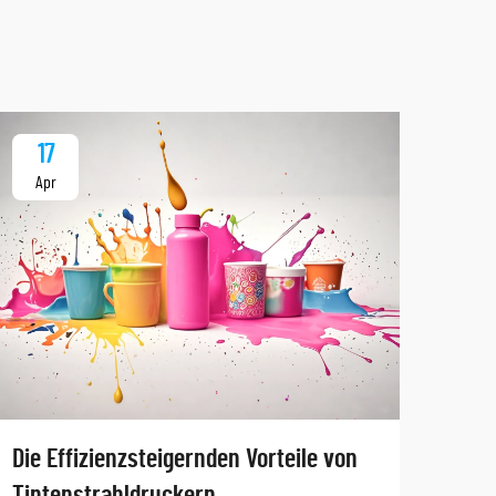
17
1
Apr
Ap
Tauc
Die Effizienzsteigernden Vorteile von
Anw
Tintenstrahldruckern