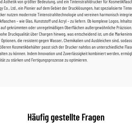
d Ästhetik von größter Bedeutung, und ein Tintenstrahldrucker für Kosmetikflasc
y Co., Ltd., ein Pionier auf dem Gebiet der Drucklösungen, hat spezialisierte Tin
ker nutzen modernste Tintenstrahltechnologie und vereinen harmonisch integrierte
laschen – wie Glas, Kunststoff und Acryl – zu liefern. Ob komplexe Logos, Inha
st auf gekrümmten oder unregelmäßigen Oberflächen außergewöhnliche Präzision.
hohe Druckqualität über Chargen hinweg, was entscheidend ist, um die Markenint
der Optionen, die resistent gegen Wasser, Chemikalien und Ausbleichen sind, soda
ößeren Kosmetikbehälter passt sich der Drucker nahtlos an unterschiedliche Flasc
 halten zu können. Indem Innovation und Zuverlässigkeit kombiniert werden, ermö
ität zu stärken und Fertigungsprozesse zu optimieren.
Häufig gestellte Fragen