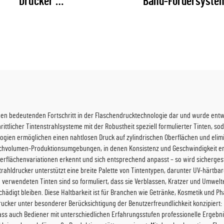
Drucker
Band-Fördersyste
(RICOH Gen6 Serie)
Tintenstrahldruck
(RICOH Gen6 Serie
inen bedeutenden Fortschritt in der Flaschendrucktechnologie dar und wurde ent
chrittlicher Tintenstrahlsysteme mit der Robustheit speziell formulierter Tinten, so
logien ermöglichen einen nahtlosen Druck auf zylindrischen Oberflächen und eli
 Hochvolumen-Produktionsumgebungen, in denen Konsistenz und Geschwindigkeit en
erflächenvariationen erkennt und sich entsprechend anpasst – so wird sichergeste
ahldrucker unterstützt eine breite Palette von Tintentypen, darunter UV-härtbare
verwendeten Tinten sind so formuliert, dass sie Verblassen, Kratzer und Umwelt
digt bleiben. Diese Haltbarkeit ist für Branchen wie Getränke, Kosmetik und P
cker unter besonderer Berücksichtigung der Benutzerfreundlichkeit konzipiert: 
ass auch Bediener mit unterschiedlichen Erfahrungsstufen professionelle Ergeb