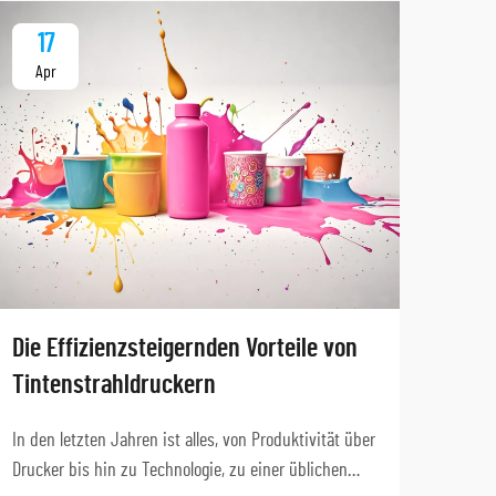
17
1
Apr
Ap
Tauc
Die Effizienzsteigernden Vorteile von
Anw
Tintenstrahldruckern
Druck
In den letzten Jahren ist alles, von Produktivität über
Tinte
Drucker bis hin zu Technologie, zu einer üblichen