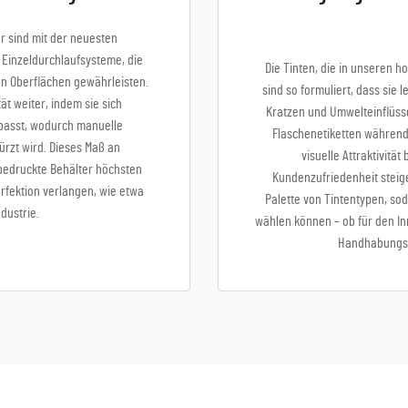
 sind mit der neuesten
 Einzeldurchlaufsysteme, die
Die Tinten, die in unseren 
en Oberflächen gewährleisten.
sind so formuliert, dass sie 
ät weiter, indem sie sich
Kratzen und Umwelteinflüssen
passt, wodurch manuelle
Flaschenetiketten während
ürzt wird. Dieses Maß an
visuelle Attraktivit
 bedruckte Behälter höchsten
Kundenzufriedenheit steige
rfektion verlangen, wie etwa
Palette von Tintentypen, so
dustrie.
wählen können – ob für den I
Handhabungs-