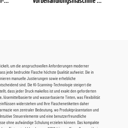
m-
Vorbehandlungsmaschine
er
(Plasma / Flamme / Pyrosil
)
optional)
wickelt, um die anspruchsvollen Anforderungen moderner
dass jede bedruckte Flasche höchste Qualität aufweist. Die in
minieren manuelle Justierungen sowie erhebliche
tscheidend sind. Die KI-Scanning-Technologie steigert die
llt, dass jeder Druck makellos ist und exakt den geforderten
, lösemittelbasierte und wasserbasierte Tinten, was Flexibilität
einflüssen widerstehen und Ihre Flaschenetiketten daher
harmazie von zentraler Bedeutung, wo Produktpräsentation und
Intuitive Steuerelemente und eine benutzerfreundliche
nisse ohne aufwändige Schulung erzielen können. Das kompakte