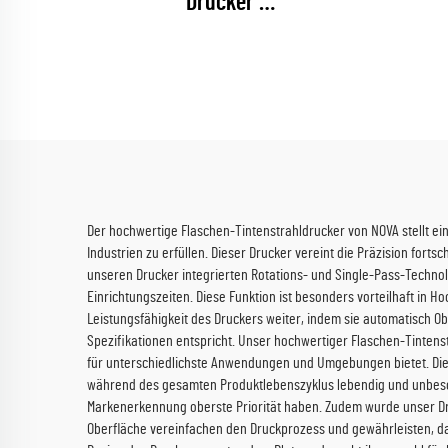
Drucker
(RICOH Gen6 Serie)
Der hochwertige Flaschen-Tintenstrahldrucker von NOVA stellt e
Industrien zu erfüllen. Dieser Drucker vereint die Präzision forts
unseren Drucker integrierten Rotations- und Single-Pass-Techno
Einrichtungszeiten. Diese Funktion ist besonders vorteilhaft in
Leistungsfähigkeit des Druckers weiter, indem sie automatisch Ob
Spezifikationen entspricht. Unser hochwertiger Flaschen-Tintenstr
für unterschiedlichste Anwendungen und Umgebungen bietet. Die 
während des gesamten Produktlebenszyklus lebendig und unbeschä
Markenerkennung oberste Priorität haben. Zudem wurde unser Dru
Oberfläche vereinfachen den Druckprozess und gewährleisten, d