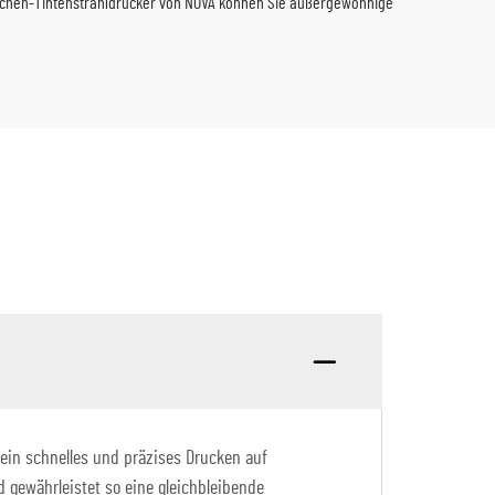
laschen-Tintenstrahldrucker von NOVA können Sie außergewöhnige
 ein schnelles und präzises Drucken auf
 gewährleistet so eine gleichbleibende