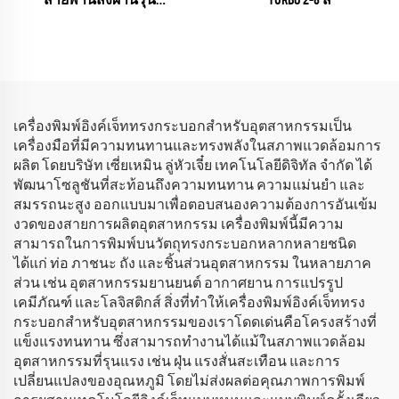
สายพานส่งผ่านรุ่น
TURBO 2-8 สี
UNIVISUAL-12 พร้อมฟังก์ชัน
สแกน AI
(RICOH Gen6 Series)
เครื่องพิมพ์อิงค์เจ็ททรงกระบอกสำหรับอุตสาหกรรมเป็น
เครื่องมือที่มีความทนทานและทรงพลังในสภาพแวดล้อมการ
ผลิต โดยบริษัท เซี่ยเหมิน ลู่หัวเจี๋ย เทคโนโลยีดิจิทัล จำกัด ได้
พัฒนาโซลูชันที่สะท้อนถึงความทนทาน ความแม่นยำ และ
สมรรถนะสูง ออกแบบมาเพื่อตอบสนองความต้องการอันเข้ม
งวดของสายการผลิตอุตสาหกรรม เครื่องพิมพ์นี้มีความ
สามารถในการพิมพ์บนวัตถุทรงกระบอกหลากหลายชนิด
ได้แก่ ท่อ ภาชนะ ถัง และชิ้นส่วนอุตสาหกรรม ในหลายภาค
ส่วน เช่น อุตสาหกรรมยานยนต์ อากาศยาน การแปรรูป
เคมีภัณฑ์ และโลจิสติกส์ สิ่งที่ทำให้เครื่องพิมพ์อิงค์เจ็ททรง
กระบอกสำหรับอุตสาหกรรมของเราโดดเด่นคือโครงสร้างที่
แข็งแรงทนทาน ซึ่งสามารถทำงานได้แม้ในสภาพแวดล้อม
อุตสาหกรรมที่รุนแรง เช่น ฝุ่น แรงสั่นสะเทือน และการ
เปลี่ยนแปลงของอุณหภูมิ โดยไม่ส่งผลต่อคุณภาพการพิมพ์