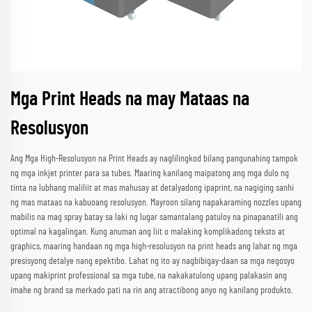
Mga Print Heads na may Mataas na
Resolusyon
Ang Mga High-Resolusyon na Print Heads ay naglilingkod bilang pangunahing tampok
ng mga inkjet printer para sa tubes. Maaring kanilang maipatong ang mga dulo ng
tinta na lubhang maliliit at mas mahusay at detalyadong ipaprint, na nagiging sanhi
ng mas mataas na kabuoang resolusyon. Mayroon silang napakaraming nozzles upang
mabilis na mag spray batay sa laki ng lugar samantalang patuloy na pinapanatili ang
optimal na kagalingan. Kung anuman ang liit o malaking komplikadong teksto at
graphics, maaring handaan ng mga high-resolusyon na print heads ang lahat ng mga
presisyong detalye nang epektibo. Lahat ng ito ay nagbibigay-daan sa mga negosyo
upang makiprint professional sa mga tube, na nakakatulong upang palakasin ang
imahe ng brand sa merkado pati na rin ang atractibong anyo ng kanilang produkto.