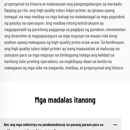
propesyonal na hitsura at mabawasan ang pangangailangan sa merkado.
Dagdag pa rito, ang high quality tubes inkjet printer ay ginawa upang
tumagal, na may matibay na mga bahagi na makakatagal sa mga pagsubok
ng patuloy na operasyon. Ang matibay nitong konstruksyon ay
nagpapanatili ng parehong pagganap sa paglipas ng panahon, minimitahan
ang downtime at nagpapaseguro sa mga negosyo na maaari nila itong
asahan upang makagawa ng high-quality prints araw-araw. Sa konklusyon,
ang high quality tubes inkjet printer ay isang maaasahan at mahusay na
solusyon para sa mga negosyo na binibigyang halaga ang kalidad sa
kanilang tube printing operations, na nagbibigay-daan sa kanila na
makagawa ng mga tube na maganda, matibay, at propesyonal ang hitsura.
Mga madalas itanong
Ano ang mga industriya na pinakamahusay na pasang paraan para sa