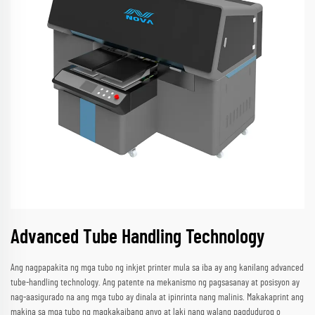
Advanced Tube Handling Technology
Ang nagpapakita ng mga tubo ng inkjet printer mula sa iba ay ang kanilang advanced
tube-handling technology. Ang patente na mekanismo ng pagsasanay at posisyon ay
nag-aasigurado na ang mga tubo ay dinala at ipinrinta nang malinis. Makakaprint ang
makina sa mga tubo ng magkakaibang anyo at laki nang walang pagdudurog o