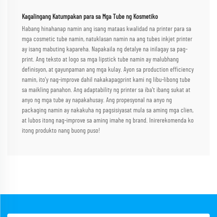
Kagalingang Katumpakan para sa Mga Tube ng Kosmetiko
Habang hinahanap namin ang isang mataas kwalidad na printer para sa
mga cosmetic tube namin, natuklasan namin na ang tubes inkjet printer
ay isang mabuting kapareha. Napakaila ng detalye na inilagay sa pag-
print. Ang teksto at logo sa mga lipstick tube namin ay malubhang
definisyon, at gayunpaman ang mga kulay. Ayon sa production efficiency
namin, ito'y nag-improve dahil nakakapagprint kami ng libu-libong tube
sa maikling panahon. Ang adaptability ng printer sa iba't ibang sukat at
anyo ng mga tube ay napakahusay. Ang propesyonal na anyo ng
packaging namin ay nakakuha ng pagsisiyasat mula sa aming mga clien,
at lubos itong nag-improve sa aming imahe ng brand. Inirerekomenda ko
itong produkto nang buong puso!