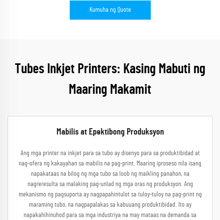
Kumuha ng Quote
Tubes Inkjet Printers: Kasing Mabuti ng
Maaring Makamit
Mabilis at Epektibong Produksyon
Ang mga printer na inkjet para sa tubo ay disenyo para sa produktibidad at
nag-ofera ng kakayahan sa mabilis na pag-print. Maaring iproseso nila isang
napakataas na bilog ng mga tubo sa loob ng maikling panahon, na
nagreresulta sa malaking pag-unlad ng mga oras ng produksyon. Ang
mekanismo ng pagsuporta ay nagpapahintulot sa tuloy-tuloy na pag-print ng
maraming tubo, na nagpapalakas sa kabuuang produktibidad. Ito ay
napakahihinuhod para sa mga industriya na may mataas na demanda sa