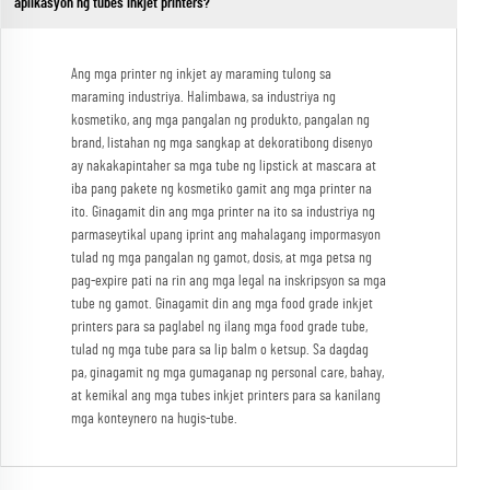
aplikasyon ng tubes inkjet printers?
Ang mga printer ng inkjet ay maraming tulong sa
maraming industriya. Halimbawa, sa industriya ng
kosmetiko, ang mga pangalan ng produkto, pangalan ng
brand, listahan ng mga sangkap at dekoratibong disenyo
ay nakakapintaher sa mga tube ng lipstick at mascara at
iba pang pakete ng kosmetiko gamit ang mga printer na
ito. Ginagamit din ang mga printer na ito sa industriya ng
parmaseytikal upang iprint ang mahalagang impormasyon
tulad ng mga pangalan ng gamot, dosis, at mga petsa ng
pag-expire pati na rin ang mga legal na inskripsyon sa mga
tube ng gamot. Ginagamit din ang mga food grade inkjet
printers para sa paglabel ng ilang mga food grade tube,
tulad ng mga tube para sa lip balm o ketsup. Sa dagdag
pa, ginagamit ng mga gumaganap ng personal care, bahay,
at kemikal ang mga tubes inkjet printers para sa kanilang
mga konteynero na hugis-tube.