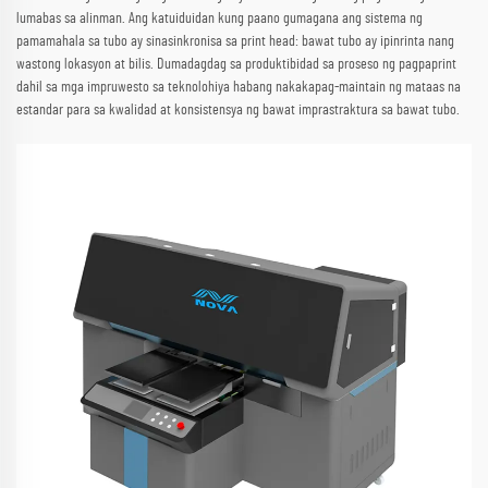
lumabas sa alinman. Ang katuiduidan kung paano gumagana ang sistema ng
pamamahala sa tubo ay sinasinkronisa sa print head: bawat tubo ay ipinrinta nang
wastong lokasyon at bilis. Dumadagdag sa produktibidad sa proseso ng pagpaprint
dahil sa mga impruwesto sa teknolohiya habang nakakapag-maintain ng mataas na
estandar para sa kwalidad at konsistensya ng bawat imprastraktura sa bawat tubo.