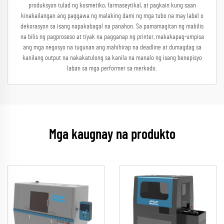
produksyon tulad ng kosmetiko, farmaseytikal, at pagkain kung saan
kinakailangan ang paggawa ng malaking dami ng mga tubo na may label o
dekorasyon sa isang napakabagal na panahon. Sa pamamagitan ng mabilis
na bilis ng pagproseso at tiyak na pagganap ng printer, makakapag-umpisa
ang mga negosyo na tugunan ang mahihirap na deadline at dumagdag sa
kanilang output na nakakatulong sa kanila na manalo ng isang benepisyo
laban sa mga performer sa merkado.
Mga kaugnay na produkto