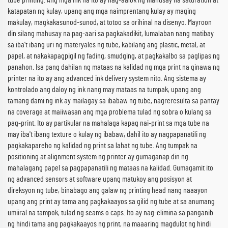
tube printing. Ang mga ink na ito ay nag-aalok ng mahusay na saturation at
katapatan ng kulay, upang ang mga naimprentang kulay ay maging
makulay, magkakasunod-sunod, at totoo sa orihinal na disenyo. Mayroon
din silang mahusay na pag-aari sa pagkakadikit, lumalaban nang matibay
sa iba't ibang uri ng materyales ng tube, kabilang ang plastic, metal, at
papel, at nakakapagpigil ng fading, smudging, at pagkakalbo sa paglipas ng
panahon. Isa pang dahilan ng mataas na kalidad ng mga print na ginawa ng
printer na ito ay ang advanced ink delivery system nito. Ang sistema ay
kontrolado ang daloy ng ink nang may mataas na tumpak, upang ang
tamang dami ng ink ay mailagay sa ibabaw ng tube, nagreresulta sa pantay
na coverage at maiiwasan ang mga problema tulad ng sobra o kulang sa
pag-print. Ito ay partikular na mahalaga kapag nai-print sa mga tube na
may iba't ibang texture o kulay ng ibabaw, dahil ito ay nagpapanatili ng
pagkakapareho ng kalidad ng print sa lahat ng tube. Ang tumpak na
positioning at alignment system ng printer ay gumaganap din ng
mahalagang papel sa pagpapanatili ng mataas na kalidad. Gumagamit ito
ng advanced sensors at software upang matukoy ang posisyon at
direksyon ng tube, binabago ang galaw ng printing head nang naaayon
upang ang print ay tama ang pagkakaayos sa gilid ng tube at sa anumang
umiiral na tampok, tulad ng seams o caps. Ito ay nag-elimina sa panganib
ng hindi tama ang pagkakaayos ng print, na maaaring magdulot ng hindi