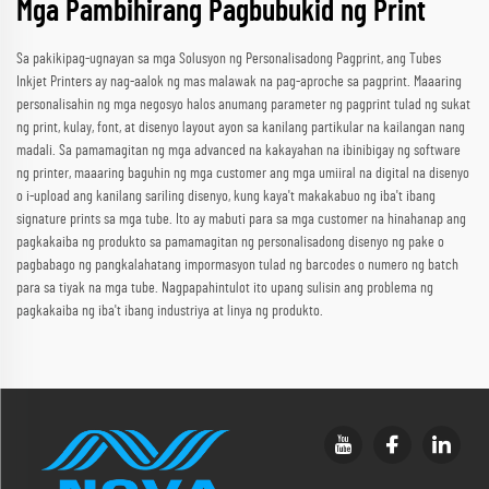
Mga Pambihirang Pagbubukid ng Print
Sa pakikipag-ugnayan sa mga Solusyon ng Personalisadong Pagprint, ang Tubes
Inkjet Printers ay nag-aalok ng mas malawak na pag-aproche sa pagprint. Maaaring
personalisahin ng mga negosyo halos anumang parameter ng pagprint tulad ng sukat
ng print, kulay, font, at disenyo layout ayon sa kanilang partikular na kailangan nang
madali. Sa pamamagitan ng mga advanced na kakayahan na ibinibigay ng software
ng printer, maaaring baguhin ng mga customer ang mga umiiral na digital na disenyo
o i-upload ang kanilang sariling disenyo, kung kaya't makakabuo ng iba't ibang
signature prints sa mga tube. Ito ay mabuti para sa mga customer na hinahanap ang
pagkakaiba ng produkto sa pamamagitan ng personalisadong disenyo ng pake o
pagbabago ng pangkalahatang impormasyon tulad ng barcodes o numero ng batch
para sa tiyak na mga tube. Nagpapahintulot ito upang sulisin ang problema ng
pagkakaiba ng iba't ibang industriya at linya ng produkto.