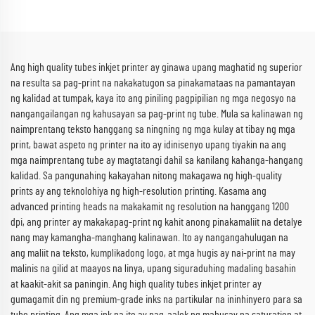
Ang high quality tubes inkjet printer ay ginawa upang maghatid ng superior
na resulta sa pag-print na nakakatugon sa pinakamataas na pamantayan
ng kalidad at tumpak, kaya ito ang piniling pagpipilian ng mga negosyo na
nangangailangan ng kahusayan sa pag-print ng tube. Mula sa kalinawan ng
naimprentang teksto hanggang sa ningning ng mga kulay at tibay ng mga
print, bawat aspeto ng printer na ito ay idinisenyo upang tiyakin na ang
mga naimprentang tube ay magtatangi dahil sa kanilang kahanga-hangang
kalidad. Sa pangunahing kakayahan nitong makagawa ng high-quality
prints ay ang teknolohiya ng high-resolution printing. Kasama ang
advanced printing heads na makakamit ng resolution na hanggang 1200
dpi, ang printer ay makakapag-print ng kahit anong pinakamaliit na detalye
nang may kamangha-manghang kalinawan. Ito ay nangangahulugan na
ang maliit na teksto, kumplikadong logo, at mga hugis ay nai-print na may
malinis na gilid at maayos na linya, upang siguraduhing madaling basahin
at kaakit-akit sa paningin. Ang high quality tubes inkjet printer ay
gumagamit din ng premium-grade inks na partikular na ininhinyero para sa