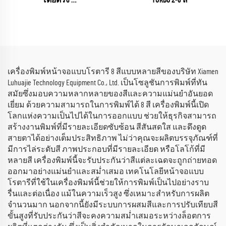
โดยตรง
TURBO 2-8 สี
(EPSON I3200 Series)
เครื่องพิมพ์หน้าจอแบบโรตารี 8 สีแบบหลายสีของบริษัท Xiamen
Luhuajie Technology Equipment Co., Ltd. เป็นโซลูชันการพิมพ์ที่ทัน
สมัยซึ่งมอบความหลากหลายของสีและความแม่นยำอันยอด
เยี่ยม ด้วยความสามารถในการพิมพ์ได้ 8 สี เครื่องพิมพ์นี้เปิด
โลกแห่งความเป็นไปได้ในการออกแบบ ช่วยให้ธุรกิจสามารถ
สร้างงานพิมพ์ที่มีรายละเอียดซับซ้อน สีสันสดใส และดึงดูด
สายตาได้อย่างเต็มประสิทธิภาพ ไม่ว่าคุณจะผลิตบรรจุภัณฑ์ที่
มีการไล่ระดับสี ภาพประกอบที่มีรายละเอียด หรือโลโก้ที่มี
หลายสี เครื่องพิมพ์นี้จะรับประกันว่าสีแต่ละเฉดจะถูกถ่ายทอด
ออกมาอย่างแม่นยำและสม่ำเสมอ เทคโนโลยีหน้าจอแบบ
โรตารีที่ใช้ในเครื่องพิมพ์นี้ช่วยให้การพิมพ์เป็นไปอย่างราบ
รื่นและต่อเนื่อง แม้ในความเร็วสูง ซึ่งเหมาะสำหรับการผลิต
จำนวนมาก นอกจากนี้ยังมีระบบการผสมสีและการปรับเทียบสี
ขั้นสูงที่รับประกันว่าสีจะคงความสม่ำเสมอระหว่างล็อตการ