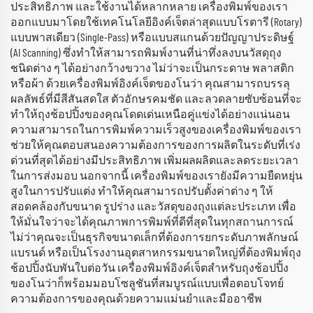
ประสิทธิภาพ และใช้งานได้หลากหลาย เครื่องพิมพ์ของเรา
ออกแบบมาโดยใช้เทคโนโลยีอิงค์เจ็ตล่าสุดแบบโรตารี (Rotary)
แบบพาสเดียว (Single-Pass) หรือแบบสแกนด้วยปัญญาประดิษฐ์
(AI Scanning) ซึ่งทำให้สามารถพิมพ์งานที่น่าทึ่งลงบนวัสดุถุง
ชนิดต่าง ๆ ได้อย่างกว้างขวาง ไม่ว่าจะเป็นกระดาษ พลาสติก
หรือผ้า ด้วยเครื่องพิมพ์อิงค์เจ็ตของโนว่า คุณสามารถบรรลุ
ผลลัพธ์ที่มีสีสันสดใส ตัวอักษรคมชัด และลวดลายซับซ้อนที่จะ
ทำให้ถุงช้อปปิ้งของคุณโดดเด่นเหนือคู่แข่งได้อย่างแน่นอน
ความสามารถในการพิมพ์ความเร็วสูงของเครื่องพิมพ์ของเรา
ช่วยให้คุณตอบสนองความต้องการของการผลิตในระดับที่เร่ง
ด่วนที่สุดได้อย่างมีประสิทธิภาพ เพิ่มผลผลิตและลดระยะเวลา
ในการส่งมอบ นอกจากนี้ เครื่องพิมพ์ของเรายังมีความยืดหยุ่น
สูงในการปรับแต่ง ทำให้คุณสามารถปรับตั้งค่าต่าง ๆ ให้
สอดคล้องกับขนาด รูปร่าง และวัสดุของถุงแต่ละประเภท เพื่อ
ให้มั่นใจว่าจะได้คุณภาพการพิมพ์ที่ดีที่สุดในทุกสถานการณ์
ไม่ว่าคุณจะเป็นธุรกิจขนาดเล็กที่ต้องการยกระดับภาพลักษณ์
แบรนด์ หรือเป็นโรงงานอุตสาหกรรมขนาดใหญ่ที่ต้องพิมพ์ถุง
ช้อปปิ้งนับพันใบต่อวัน เครื่องพิมพ์อิงค์เจ็ตสำหรับถุงช้อปปิ้ง
ของโนว่าก็พร้อมมอบโซลูชันที่สมบูรณ์แบบเพื่อตอบโจทย์
ความต้องการของคุณด้วยความแม่นยำและมืออาชีพ