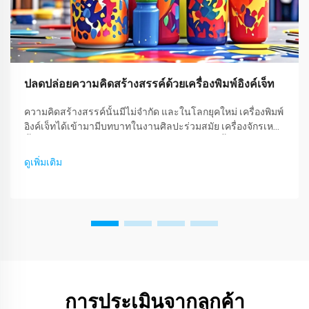
ปลดปล่อยความคิดสร้างสรรค์ด้วยเครื่องพิมพ์อิงค์เจ็ท
ความคิดสร้างสรรค์นั้นมีไม่จำกัด และในโลกยุคใหม่ เครื่องพิมพ์
อิงค์เจ็ทได้เข้ามามีบทบาทในงานศิลปะร่วมสมัย เครื่องจักรเหล่า
นี้ไม่ได้ถูกออกแบบมาเพื่อดูแลเฉพาะเอกสารเท่านั้น แต่ยังทำ
หน้าที่เป็นสื่อแสดงออกถึงเอกลักษณ์ของแต่ละบุคคล ธุรกิจของ
ดูเพิ่มเติม
บุคคลธรรมดาหรือศิลปิน รวมถึงบุคลิกภาพ...
การประเมินจากลูกค้า