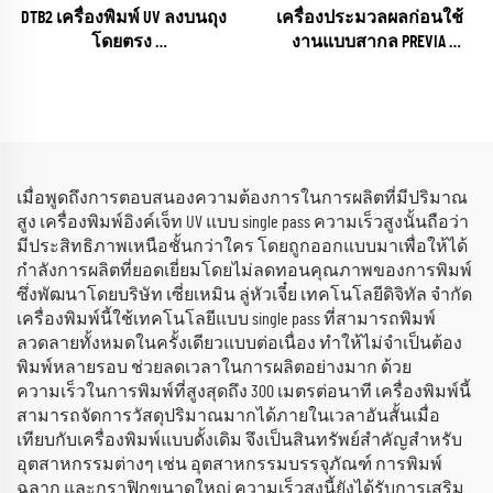
DTB2 เครื่องพิมพ์ UV ลงบนถุง
เครื่องประมวลผลก่อนใช้
โดยตรง
งานแบบสากล PREVIA
(EPSON I3200 Series)
(plasma / flame / pyrosil Según
que)
เมื่อพูดถึงการตอบสนองความต้องการในการผลิตที่มีปริมาณ
สูง เครื่องพิมพ์อิงค์เจ็ท UV แบบ single pass ความเร็วสูงนั้นถือว่า
มีประสิทธิภาพเหนือชั้นกว่าใคร โดยถูกออกแบบมาเพื่อให้ได้
กำลังการผลิตที่ยอดเยี่ยมโดยไม่ลดทอนคุณภาพของการพิมพ์
ซึ่งพัฒนาโดยบริษัท เซี่ยเหมิน ลู่หัวเจี๋ย เทคโนโลยีดิจิทัล จำกัด
เครื่องพิมพ์นี้ใช้เทคโนโลยีแบบ single pass ที่สามารถพิมพ์
ลวดลายทั้งหมดในครั้งเดียวแบบต่อเนื่อง ทำให้ไม่จำเป็นต้อง
พิมพ์หลายรอบ ช่วยลดเวลาในการผลิตอย่างมาก ด้วย
ความเร็วในการพิมพ์ที่สูงสุดถึง 300 เมตรต่อนาที เครื่องพิมพ์นี้
สามารถจัดการวัสดุปริมาณมากได้ภายในเวลาอันสั้นเมื่อ
เทียบกับเครื่องพิมพ์แบบดั้งเดิม จึงเป็นสินทรัพย์สำคัญสำหรับ
อุตสาหกรรมต่างๆ เช่น อุตสาหกรรมบรรจุภัณฑ์ การพิมพ์
ฉลาก และกราฟิกขนาดใหญ่ ความเร็วสูงนี้ยังได้รับการเสริม