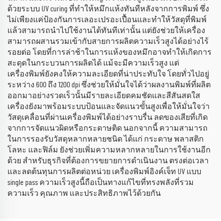
ด้วยระบบ UV curing ที่ทำให้หมึกแห้งทันทีหลังจากการพิมพ์ ซึ่ง
ไม่เพียงแค่ป้องกันการเลอะเปรอะเปื้อนและทำให้วัสดุที่พิมพ์
แล้วสามารถนำไปใช้งานได้ทันทีเท่านั้น แต่ยังช่วยให้เครื่อง
สามารถผสานรวมเข้ากับสายการผลิตความเร็วสูงได้อย่างไร้
รอยต่อ โดยที่การล่าช้าในการแห้งของหมึกอาจทำให้เกิดการ
สะดุดในกระบวนการผลิตได้ แม้จะมีความเร็วสูง แต่
เครื่องพิมพ์ยังคงให้ความละเอียดที่น่าประทับใจ โดยทั่วไปอยู่
ระหว่าง 600 ถึง 1200 dpi ซึ่งช่วยให้มั่นใจได้ว่าผลงานพิมพ์ที่ผลิต
ออกมาอย่างรวดเร็วนั้นมีรายละเอียดคมชัดและสีสันสดใส
เครื่องยังมาพร้อมระบบป้อนและจัดแนวขั้นสูงเพื่อให้มั่นใจว่า
วัสดุเคลื่อนที่ผ่านเครื่องพิมพ์ได้อย่างราบรื่น ลดของเสียที่เกิด
จากการจัดแนวผิดหรือกระดาษติด นอกจากนี้ ความสามารถ
ในการรองรับวัสดุหลากหลายชนิด ได้แก่ กระดาษ พลาสติก
โลหะ และฟิล์ม ยังช่วยเพิ่มความหลากหลายในการใช้งานอีก
ด้วย สำหรับธุรกิจที่ต้องการขยายการดำเนินงาน ตรงต่อเวลา
และลดต้นทุนการผลิตต่อหน่วย เครื่องพิมพ์อิงค์เจ็ท UV แบบ
single pass ความเร็วสูงนี้ถือเป็นทางแก้ไขที่ทรงพลังที่รวม
ความเร็ว คุณภาพ และประสิทธิภาพไว้ด้วยกัน