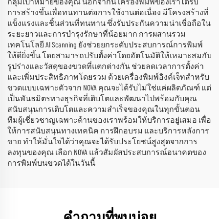
กลุ่มเป้าหมายของคุณ นอกจากนี้ เครื่องพิมพ์ของเราได้รับ
การสร้างขึ้นเพื่อทนทานต่อการใช้งานต่อเนื่อง มีโครงสร้างที่
แข็งแรงและชิ้นส่วนที่ทนทาน ซึ่งรับประกันความน่าเชื่อถือใน
ระยะยาวและการบำรุงรักษาที่น้อยมาก การผสานรวม
เทคโนโลยี AI Scanning ยังช่วยยกระดับประสบการณ์การพิมพ์
ให้ดียิ่งขึ้น โดยสามารถปรับตั้งค่าโดยอัตโนมัติให้เหมาะสมกับ
รูปร่างและวัสดุของขวดที่แตกต่างกัน ช่วยลดเวลาการตั้งค่า
และเพิ่มประสิทธิภาพโดยรวม ด้วยเครื่องพิมพ์อิงค์เจ็ทสำหรับ
ขวดแบบเฉพาะตัวจาก NOVA คุณจะได้รับไม่ใช่แค่ผลิตภัณฑ์ แต่
เป็นพันธมิตรทางธุรกิจที่เติบโตและพัฒนาไปพร้อมกับคุณ
สนับสนุนการเติบโตและความสำเร็จของคุณในทุกขั้นตอน
ทีมผู้เชี่ยวชาญเฉพาะด้านของเราพร้อมให้บริการอยู่เสมอ เพื่อ
ให้การสนับสนุนทางเทคนิค การฝึกอบรม และบริการหลังการ
ขาย ทำให้มั่นใจได้ว่าคุณจะได้รับประโยชน์สูงสุดจากการ
ลงทุนของคุณ เลือก NOVA แล้วสัมผัสประสบการณ์อนาคตของ
การพิมพ์บนขวดได้ในวันนี้
คำถามที่พบบ่อย