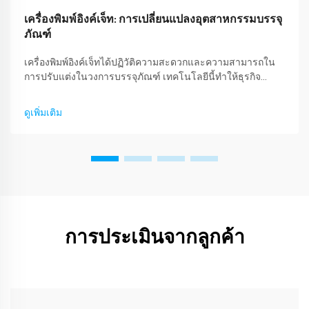
เครื่องพิมพ์อิงค์เจ็ท: การเปลี่ยนแปลงอุตสาหกรรมบรรจุ
ภัณฑ์
เครื่องพิมพ์อิงค์เจ็ทได้ปฏิวัติความสะดวกและความสามารถใน
การปรับแต่งในวงการบรรจุภัณฑ์ เทคโนโลยีนี้ทำให้ธุรกิจ
สามารถสร้างเอกลักษณ์ให้กับตัวเองและสินค้าในตลาดได้ง่าย
ขึ้น ซึ่งนำไปสู่ความต้องการที่ไม่มีที่สิ้นสุด บทความนี้จะกล่าว
ดูเพิ่มเติม
ถึง...
การประเมินจากลูกค้า