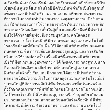
เครื่องพิมพ์แบบโรตารีหน้าจอสำหรับขวดแก้วเบียร์จากบริษัท
เซี่ยเหมิน ลู่หัวเจี๋ย เทคโนโลยี อีควิปเม้นท์ จำกัด เป็นโซลูชันที่
แข็งแรงและมีประสิทธิภาพ ออกแบบมาเพื่อตอบสนองความ
ต้องการในการพิมพ์ปริมาณมากของอุตสาหกรรมเบียร์ ขวด
เบียร์มักต้องผ่านการใช้งานอย่างหนัก ตั้งแต่กระบวนการผลิต
การขนส่ง ไปจนถึงการเก็บในตู้เย็น และเครื่องพิมพ์นี้ช่วยให้
มั่นใจได้ว่าลายพิมพ์จะยังคงสมบูรณ์และสดใสตลอด
กระบวนการ โดยใช้หมึกที่มีความทนทานสูงและเทคโนโลยี
โรตารีหน้าจอที่ทันสมัย เพื่อให้ได้ลายพิมพ์ที่คมชัดและคงทน
ทนต่อความชื้น การเปลี่ยนแปลงของอุณหภูมิ และการสัมผัส
หรือการใช้งานบ่อยครั้ง เครื่องพิมพ์นี้สามารถพิมพ์บนขวด
เบียร์ที่มีขนาดและรูปทรงต่าง ๆ ได้ ตั้งแต่ขวดมาตรฐานขนาด
12 ออนซ์ไปจนถึงขวดเบียร์คราฟต์ขนาดใหญ่ และสามารถ
พิมพ์บนพื้นผิวทั้งเรียบและมีลวดลายได้อย่างมีประสิทธิภาพ
นอกจากนี้ยังมีความเร็วในการผลิตสูง เหมาะสำหรับโรงเบียร์
ขนาดใหญ่ที่ต้องการผลิตให้ทันกำหนดเวลาที่แน่นอน พร้อม
ทั้งรักษาคุณภาพการพิมพ์ที่สม่ำเสมอในทุกขวด ไม่ว่าจะเป็น
โลโก้ของโรงเบียร์ ดีไซน์ตามฤดูกาล หรือข้อมูลเกี่ยวกับส่วน
ประกอบและปริมาณแอลกอฮอล์ของเบียร์ เครื่องพิมพ์นี้ช่วย
ให้ลายพิมพ์มีความชัดเจน อ่านง่าย และสวยงามน่าสนใจ มี