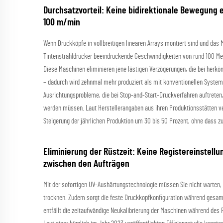
Durchsatzvorteil: Keine bidirektionale Bewegung 
100 m/min
Wenn Druckköpfe in vollbreitigen linearen Arrays montiert sind und das 
Tintenstrahldrucker beeindruckende Geschwindigkeiten von rund 100 Met
Diese Maschinen eliminieren jene lästigen Verzögerungen, die bei her
– dadurch wird zehnmal mehr produziert als mit konventionellen System
Ausrichtungsprobleme, die bei Stop-and-Start-Druckverfahren auftreten
werden müssen. Laut Herstellerangaben aus ihren Produktionsstätten v
Steigerung der jährlichen Produktion um 30 bis 50 Prozent, ohne dass zus
Eliminierung der Rüstzeit: Keine Registereinstel
zwischen den Aufträgen
Mit der sofortigen UV-Aushärtungstechnologie müssen Sie nicht warten,
trocknen. Zudem sorgt die feste Druckkopfkonfiguration während gesam
entfällt die zeitaufwändige Neukalibrierung der Maschinen während des 