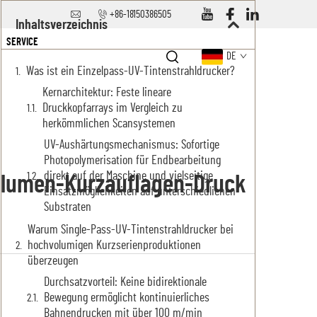
+86-18150386505
Inhaltsverzeichnis
SERVICE
DE
Was ist ein Einzelpass-UV-Tintenstrahldrucker?
Kernarchitektur: Feste lineare
Druckkopfarrays im Vergleich zu
herkömmlichen Scansystemen
UV-Aushärtungsmechanismus: Sofortige
Photopolymerisation für Endbearbeitung
direkt auf der Maschine und vielseitige
volumen-Kurzauflagen-Druck
Einsatzmöglichkeiten auf unterschiedlichen
Substraten
Warum Single-Pass-UV-Tintenstrahldrucker bei
hochvolumigen Kurzserienproduktionen
überzeugen
Durchsatzvorteil: Keine bidirektionale
Bewegung ermöglicht kontinuierliches
Bahnendrucken mit über 100 m/min