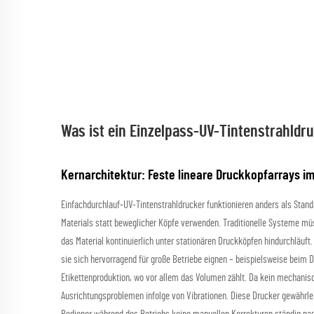
Was ist ein Einzelpass-UV-Tintenstrahldr
Kernarchitektur: Feste lineare Druckkopfarrays 
Einfachdurchlauf-UV-Tintenstrahldrucker funktionieren anders als Stan
Materials statt beweglicher Köpfe verwenden. Traditionelle Systeme mü
das Material kontinuierlich unter stationären Druckköpfen hindurchläuf
sie sich hervorragend für große Betriebe eignen – beispielsweise beim 
Etikettenproduktion, wo vor allem das Volumen zählt. Da kein mechanisc
Ausrichtungsproblemen infolge von Vibrationen. Diese Drucker gewährle