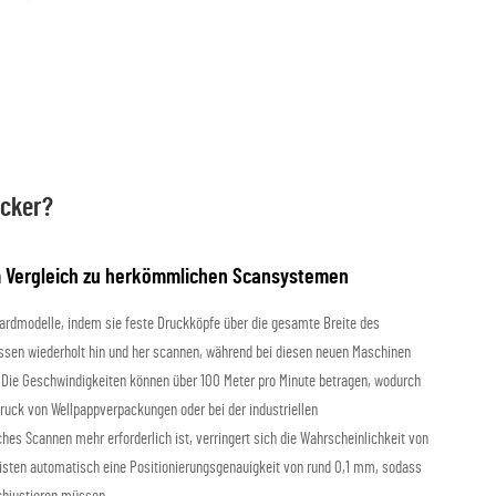
ucker?
im Vergleich zu herkömmlichen Scansystemen
dardmodelle, indem sie feste Druckköpfe über die gesamte Breite des
ssen wiederholt hin und her scannen, während bei diesen neuen Maschinen
t. Die Geschwindigkeiten können über 100 Meter pro Minute betragen, wodurch
Druck von Wellpappverpackungen oder bei der industriellen
hes Scannen mehr erforderlich ist, verringert sich die Wahrscheinlichkeit von
isten automatisch eine Positionierungsgenauigkeit von rund 0,1 mm, sodass