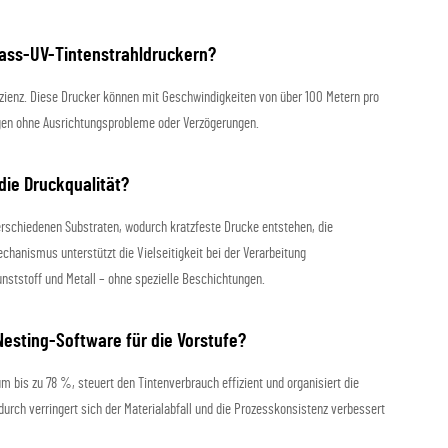
pass-UV-Tintenstrahldruckern?
fizienz. Diese Drucker können mit Geschwindigkeiten von über 100 Metern pro
agen ohne Ausrichtungsprobleme oder Verzögerungen.
ie Druckqualität?
erschiedenen Substraten, wodurch kratzfeste Drucke entstehen, die
hanismus unterstützt die Vielseitigkeit bei der Verarbeitung
unststoff und Metall – ohne spezielle Beschichtungen.
Nesting-Software für die Vorstufe?
m bis zu 78 %, steuert den Tintenverbrauch effizient und organisiert die
urch verringert sich der Materialabfall und die Prozesskonsistenz verbessert