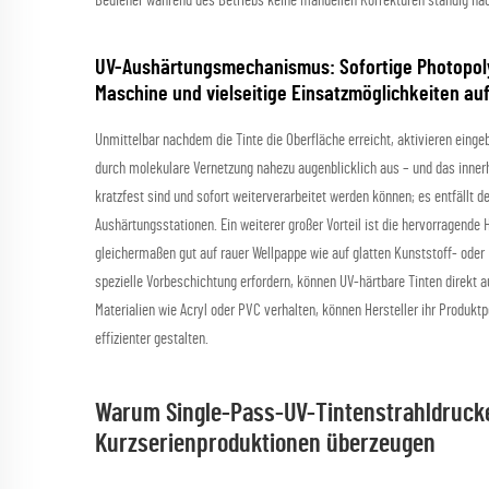
Bediener während des Betriebs keine manuellen Korrekturen ständig na
UV-Aushärtungsmechanismus: Sofortige Photopolym
Maschine und vielseitige Einsatzmöglichkeiten au
Unmittelbar nachdem die Tinte die Oberfläche erreicht, aktivieren ein
durch molekulare Vernetzung nahezu augenblicklich aus – und das innerh
kratzfest sind und sofort weiterverarbeitet werden können; es entfällt 
Aushärtungsstationen. Ein weiterer großer Vorteil ist die hervorragende 
gleichermaßen gut auf rauer Wellpappe wie auf glatten Kunststoff- oder 
spezielle Vorbeschichtung erfordern, können UV-härtbare Tinten direkt 
Materialien wie Acryl oder PVC verhalten, können Hersteller ihr Produkt
effizienter gestalten.
Warum Single-Pass-UV-Tintenstrahldruck
Kurzserienproduktionen überzeugen