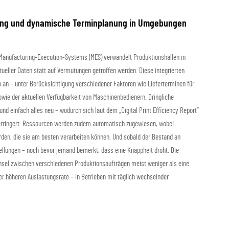
erung und dynamische Terminplanung in Umgebungen
Manufacturing-Execution-Systems (MES) verwandelt Produktionshallen in
ueller Daten statt auf Vermutungen getroffen werden. Diese integrierten
n an – unter Berücksichtigung verschiedener Faktoren wie Lieferterminen für
ie der aktuellen Verfügbarkeit von Maschinenbedienern. Dringliche
d einfach alles neu – wodurch sich laut dem „Digital Print Efficiency Report“
verringert. Ressourcen werden zudem automatisch zugewiesen, wobei
den, die sie am besten verarbeiten können. Und sobald der Bestand an
tellungen – noch bevor jemand bemerkt, dass eine Knappheit droht. Die
chsel zwischen verschiedenen Produktionsaufträgen meist weniger als eine
er höheren Auslastungsrate – in Betrieben mit täglich wechselnder