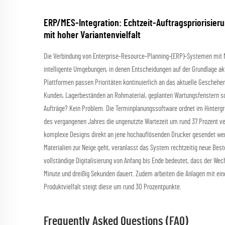
ERP/MES-Integration: Echtzeit-Auftragspriorisi
mit hoher Variantenvielfalt
Die Verbindung von Enterprise-Resource-Planning-(ERP)-Systemen mit 
intelligente Umgebungen, in denen Entscheidungen auf der Grundlage akt
Plattformen passen Prioritäten kontinuierlich an das aktuelle Geschehe
Kunden, Lagerbeständen an Rohmaterial, geplanten Wartungsfenstern sow
Aufträge? Kein Problem. Die Terminplanungssoftware ordnet im Hintergrun
des vergangenen Jahres die ungenutzte Wartezeit um rund 37 Prozent 
komplexe Designs direkt an jene hochauflösenden Drucker gesendet wer
Materialien zur Neige geht, veranlasst das System rechtzeitig neue Bes
vollständige Digitalisierung von Anfang bis Ende bedeutet, dass der We
Minute und dreißig Sekunden dauert. Zudem arbeiten die Anlagen mit ein
Produktvielfalt steigt diese um rund 30 Prozentpunkte.
Frequently Asked Questions (FAQ)