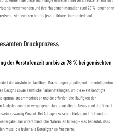
n Druckereien, die diese Technologie einsetzen, ihre Durchlaufzeiten um fast
Material verschwenden und ihre Maschinen monatlich rund 28 % länger ohne
etisch – sie bewirken bereits jetzt spürbare Unterschiede auf
m gesamten Druckprozess
ung der Vorstufenzeit um bis zu 78 % bei gemischten
ndert die Vorstufe bei kniffligen Kurzauflagen grundlegend. Die intelligenten
des Designs sowie sämtliche Farbeinstellungen, um die exakt benötigte
e optimal zusammenfassen und die erforderliche Häufigkeit der
n Analytics aus dem vergangenen Jahr spart dieser Ansatz rund drei Viertel
a zweiundzwanzig Prozent. Bei Auflagen zwischen fünfzig und fünfhundert
edergabe über unterschiedliche Materialien hinweg – was bedeutet, dass
n muss, die früher alle Beteiligten so frustrierte.