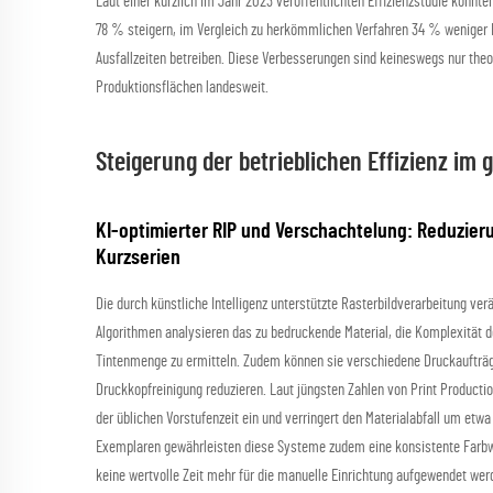
Laut einer kürzlich im Jahr 2023 veröffentlichten Effizienzstudie konnte
78 % steigern, im Vergleich zu herkömmlichen Verfahren 34 % weniger 
Ausfallzeiten betreiben. Diese Verbesserungen sind keineswegs nur theor
Produktionsflächen landesweit.
Steigerung der betrieblichen Effizienz i
KI-optimierter RIP und Verschachtelung: Reduzier
Kurzserien
Die durch künstliche Intelligenz unterstützte Rasterbildverarbeitung verä
Algorithmen analysieren das zu bedruckende Material, die Komplexität 
Tintenmenge zu ermitteln. Zudem können sie verschiedene Druckaufträg
Druckkopfreinigung reduzieren. Laut jüngsten Zahlen von Print Productio
der üblichen Vorstufenzeit ein und verringert den Materialabfall um etw
Exemplaren gewährleisten diese Systeme zudem eine konsistente Farbwi
keine wertvolle Zeit mehr für die manuelle Einrichtung aufgewendet werde