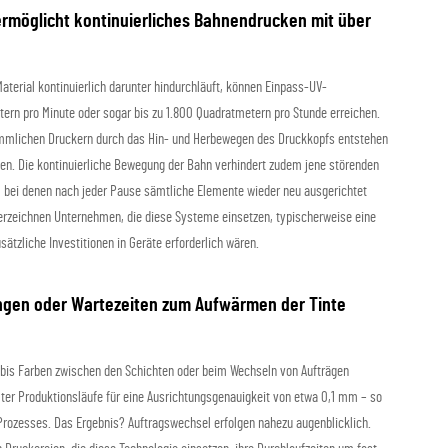
ermöglicht kontinuierliches Bahnendrucken mit über
Material kontinuierlich darunter hindurchläuft, können Einpass-UV-
ern pro Minute oder sogar bis zu 1.800 Quadratmetern pro Stunde erreichen.
kömmlichen Druckern durch das Hin- und Herbewegen des Druckkopfs entstehen
en. Die kontinuierliche Bewegung der Bahn verhindert zudem jene störenden
, bei denen nach jeder Pause sämtliche Elemente wieder neu ausgerichtet
erzeichnen Unternehmen, die diese Systeme einsetzen, typischerweise eine
ätzliche Investitionen in Geräte erforderlich wären.
lungen oder Wartezeiten zum Aufwärmen der Tinte
 bis Farben zwischen den Schichten oder beim Wechseln von Aufträgen
ter Produktionsläufe für eine Ausrichtungsgenauigkeit von etwa 0,1 mm – so
Prozesses. Das Ergebnis? Auftragswechsel erfolgen nahezu augenblicklich.