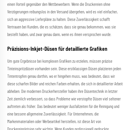
einen Vorteil gegenüber den Wettbewerbern. Wenn die Druckereien ohne
Verzögerungen reibungslos in den Versand übergehen, wird es viel einfacher,
sich an aggressive Lieferpläne zu halten. Diese Zuverlässigkeit schafft
Vertrauen bei Kunden, die es schätzen, dass sie genau bekommen, was sie
bestellt haben, und zwar genau dann, wenn es ihnen versprochen wurde.
Präzisions-Inkjet-Düsen für detaillierte Grafiken
Um gute Ergebnisse bei komplexen Grafiken zu erzielen, müssen präzise
Tinteinspritzdüsen vorhanden sein. Diese erstklassigen Düsen platzieren jeden
Tintentropfen genau dorthin, wo er hingehen muss, was bedeutet, dass wir
diese scharfen Bilder und reichen Farben erhalten, die sich in detaillierter Arbeit
abheben. Die modernen Druckerhersteller haben ihre Düsentechnik in letzter
Zeit ziemlich verbessert, so dass Probleme wie verstopfte Düsen viel seltener
auftreten als früher. Das bedeutet weniger Ausfallzeiten für die Reinigung und
eine bessere allgemeine Zuverlässigkeit. Für Unternehmen, die
Markenmaterialien oder Werbeartikel herstellen, ist diese Art von
Druckereipräzision sehr wichtig. Wenn Kunden professionell gedruckte