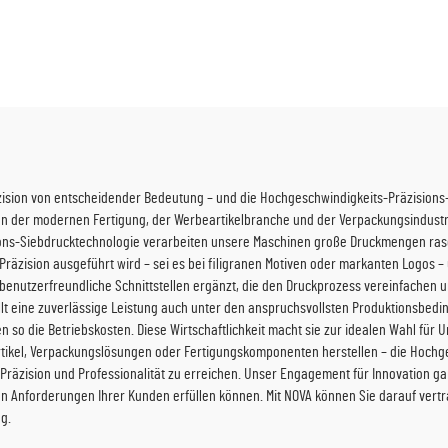
intenstrahldrucker
(EPSON I3200 Seri
(RICOH Gen6 Serie)
räzision von entscheidender Bedeutung – und die Hochgeschwindigkeits-Präzisio
en der modernen Fertigung, der Werbeartikelbranche und der Verpackungsindustri
tions-Siebdrucktechnologie verarbeiten unsere Maschinen große Druckmengen rasc
 Präzision ausgeführt wird – sei es bei filigranen Motiven oder markanten Logos 
enutzerfreundliche Schnittstellen ergänzt, die den Druckprozess vereinfachen und
llt eine zuverlässige Leistung auch unter den anspruchsvollsten Produktionsbed
n so die Betriebskosten. Diese Wirtschaftlichkeit macht sie zur idealen Wahl für
eartikel, Verpackungslösungen oder Fertigungskomponenten herstellen – die Hoc
t, Präzision und Professionalität zu erreichen. Unser Engagement für Innovation 
den Anforderungen Ihrer Kunden erfüllen können. Mit NOVA können Sie darauf vertr
g.