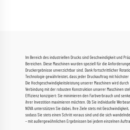
(EPSON I1600 Series)
T
Im Bereich des industriellen Drucks sind Geschwindigkeit und P
Bereichen. Diese Maschinen wurden speziell für die Anforderung
Druckergebnisse unverzichtbar sind. Dank fortschrittlicher Rota
Technologie gewährleistet, dass jeder Druckauftrag mit höchster
Die Hochgeschwindigkeitsleistung unserer Maschinen wird durch b
Verbindung mit der robusten Konstruktion unserer Maschinen ste
Effizienz konzipiert: Sie minimieren den Farbverbrauch und senke
ihrer Investition maximieren möchten. Ob Sie individuelle Werb
NOVA unterstützen Sie dabei, Ihre Ziele stets mit Geschwindigkei
sodass Sie stets einen Schritt voraus sind und die sich wandeln
– mit außergewöhnlichen Ergebnissen bei jedem einzelnen Auftra