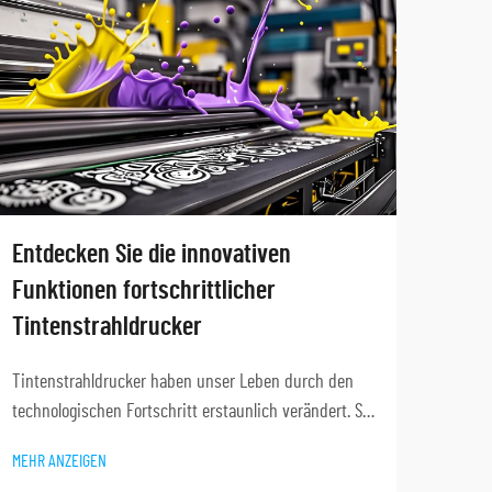
Tauc
Entdecken Sie die innovativen
Anw
Funktionen fortschrittlicher
Tintenstrahldrucker
Druck
Tinte
Tintenstrahldrucker haben unser Leben durch den
Druck
technologischen Fortschritt erstaunlich verändert. Sie
MEHR 
sonde
genießen bei Geschäftsleuten hohe Beliebtheit und
MEHR ANZEIGEN
einges
bieten bemerkenswerte Nutzerfunktionen. Die