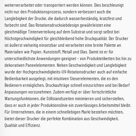
weiterverarbeitet oder transportiert werden können. Dies beschleunigt
nicht nur den Produktionsprozess, sondern verbessert auch die
Langlebigkeit der Drucke, die dadurch wasserbeständig, kratzfest und
farbecht sind. Das Rotationsdrucksiebdesign gewährleistet eine
gleichmäßige Tintenverteilung auf dem Substrat und sorgt selbst bei
Höchstgeschwindigkeit für gleichbleibend hohe Druckqualität. Der Drucker
ist äußerst vielseitig einsetzbar und verarbeitet eine breite Palette an
Materialien wie Papier, Kunststoff, Metall und Glas. Damit ist er für
unterschiedlichste Anwendungen geeignet – von Produktetiketten bis hin zu
dekorativen Paneelelementen. Neben Geschwindigkeit und Langlebigkeit
wurde der Hochgeschwindigkeits-UV-Rotationsdrucker auch auf einfache
Bedienbarkeit ausgelegt, mit intuitiven Steuerelementen, die es den
Bedienern ermöglichen, Druckaufträge schnell einzurichten und bei Bedarf
Anpassungen vorzunehmen. Zudem verfügt er über fortschrittliche
Wartungsfunktionen, die Stillstandszeiten minimieren und sicherstellen,
dass er auch in jeder Produktionslinie ein zuverlässiges Arbeitsmittel bleibt.
Für Unternehmen, die in einem schnellebigen Markt bestehen möchten,
bietet dieser Drucker die perfekte Kombination aus Geschwindigkeit,
Qualität und Effizienz.