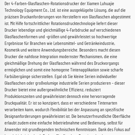
Der 4-Farben-Glasflaschen-Rotationsdrucker der Xiamen Luhuajie
Technology Equipment Co., Ltd. ist eine ausgeklügelte Lösung, die auf die
präzisen Druckanforderungen von Herstellern von Glasflaschen abgestimmt
ist. Mit Hilfe fortschrittlicher Rotationsdrucktechnologie liefert dieser
Drucker lebendige und gleichmäßige 4-Farbdrucke auf verschiedenen
Glasflaschenformen und -größen und gewährleistet so hochwertige
Ergebnisse für Branchen wie Lebensmittel- und Getränkeindustrie,
Kosmetik und weitere Anwendungsbereiche. Besonders macht diesen
Drucker die nahtlose Integration modernster Mechanismen, die eine
gleichmäßige Drehung der Glasflaschen während des Druckvorgangs
ermöglichen und somit eine homogene Tintenapplikation sowie scharfe
Farbübergänge sicherstellen. Egal ob Sie kleine Serien individueller
Glasflaschen oder großvolumige industrielle Serien produzieren – dieser
Drucker bietet eine außergewöhnliche Effizienz, reduziert
Produktionszeiten und gewährleistet dennoch eine hervorragende
Druckqualität. Er ist so konzipiert, dass er verschiedene Tintenarten
verarbeiten kann, wodurch Flexibilität bei der Anpassung an spezifische
Designanforderungen gewährleistet ist. Die benutzerfreundliche Oberfläche
erlaubt zudem eine einfache Inbetriebnahme und Bedienung, selbst für
Anwender mit grundlegenden technischen Kenntnissen. Dank des Fokus auf