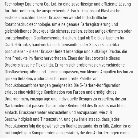
Technology Equipment Co., Ltd. ist eine zuverlässige und effiziente Lösung
für Unternehmen, die ansprechende 3-Farb-Designs auf Glasflaschen
erstellen möchten. Dieser Drucker verwendet fortschrittliche
Rotationsdrucktechnologie, um eine genaue Farbregistrierung und
gleichbleibende Druckqualität sicherzustellen, selbst auf gekrümmten oder
unregelmäßigen Glasflaschenoberflächen. Egal ob Sie Glasflaschen für
Craft-Getränke, handwerkliche Lebensmittel oder Spezialkosmetika
produzieren – dieser Drucker liefert lebendige und auffällige Drucke, die
Ihre Produkte im Markt hervorheben. Eines der Hauptvorteile dieses
Druckers ist seine Flexibilität: Er kann sich problemlos an verschiedene
Glasflaschengrößen und -formen anpassen, von kleinen Ampullen bis hin zu
großen Gefäßen, wodurch er für eine breite Palette von
Produktionsanforderungen geeignet ist. Die 3-Farben-Konfiguration
erlaubt eine vielfältige Kombination von Farben und ermöglicht es
Unternehmen, einzigartige und individuelle Designs zu erstellen, die zur
Markenidentität passen. Das intuitive Bedienfeld des Druckers macht es
einfach, Druckparameter einzustellen und anzupassen, wie z. B.
Geschwindigkeit und Tintenzufuhr, und gewährleistet so, dass jeder
Produktionserfolg die gewünschten Qualitätsstandards erfüllt. Zudem ist er
mit langlebigen Komponenten ausgestattet, die den Anforderungen eines