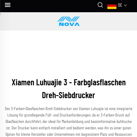
DE
Xiamen Luhuajie 3 - Farbglasflaschen
Dreh-Siebdrucker
Der 3-Farben-Glasflaschen-Dreh-Siebdrucker von Xiamen Luhuajie ist eine integrierte
Lösung für grundlegende Füll- und Druckanforderungen, da er 3-Farben-Druck auf
Glasflaschen durchführt, der ideal für Markenbildung und basisinformative Aufdrucke
ist. Der Drucker kann einfach installiert und bedient werden, was ihn zu einer guten
Option für kleine Hersteller oder Unternehmen mit begrenztem Platz und Ressourcen