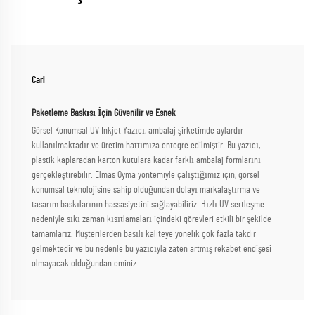
Carl
Paketleme Baskısı İçin Güvenilir ve Esnek
Görsel Konumsal UV Inkjet Yazıcı, ambalaj şirketimde aylardır
kullanılmaktadır ve üretim hattımıza entegre edilmiştir. Bu yazıcı,
plastik kaplaradan karton kutulara kadar farklı ambalaj formlarını
gerçekleştirebilir. Elmas Oyma yöntemiyle çalıştığımız için, görsel
konumsal teknolojisine sahip olduğundan dolayı markalaştırma ve
tasarım baskılarının hassasiyetini sağlayabiliriz. Hızlı UV sertleşme
nedeniyle sıkı zaman kısıtlamaları içindeki görevleri etkili bir şekilde
tamamlarız. Müşterilerden basılı kaliteye yönelik çok fazla takdir
gelmektedir ve bu nedenle bu yazıcıyla zaten artmış rekabet endişesi
olmayacak olduğundan eminiz.