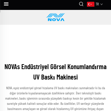
TR
NOVAs Endüstriyel Görsel Konumlandırma
UV Baskı Makinesi
NOVA, eşsiz endüstriyel görsel hizalama UV baskı makinaları sunmaktadır ki bu da
diğer ürünlerle kıyaslanamayacak özelliklere sahiptir. İleri teknolojili baskı
makineleri, baskı işleminin sırasında yüzeydeki baskıyı kesin bir şekilde hizalamak
suretiyle yüksek kaliteli sonuçlar elde eder. Bu özellikler, UV sertleşir yüzeylerde
basılmasını amaçlayan ve görsel olarak hizalanmış UV görüntüne ihtiyaç duyan