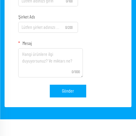
0/100
Şirket Adı
0/200
Mesaj
0/1000
Gönder