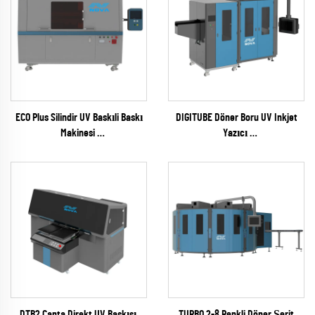
ECO Plus Silindir UV Baskıli Baskı
DIGITUBE Döner Boru UV Inkjet
Makinesi
Yazıcı
(RICOH Gen6 Serisi)
(EPSON I1600 Serisi)
DTB2 Çanta Direkt UV Baskısı
TURBO 2-8 Renkli Döner Şerit