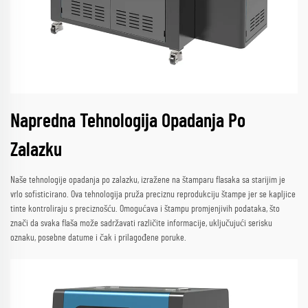
Napredna Tehnologija Opadanja Po
Zalazku
Naše tehnologije opadanja po zalazku, izražene na štamparu flasaka sa starijim je
vrlo sofisticirano. Ova tehnologija pruža preciznu reprodukciju štampe jer se kapljice
tinte kontroliraju s preciznošću. Omogućava i štampu promjenjivih podataka, što
znači da svaka flaša može sadržavati različite informacije, uključujući serisku
oznaku, posebne datume i čak i prilagođene poruke.