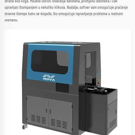
strane bilo koga. Možete izvršiti stvaranje datoteka, promjenu datoteka i čak
upravljati štampanjem u nekoliko klikova. Nadalje, softver vam omogućuje praćenje
stvarne štampe kako se događa, što omogućuje ispravljanje problema u realnom
vremenu.