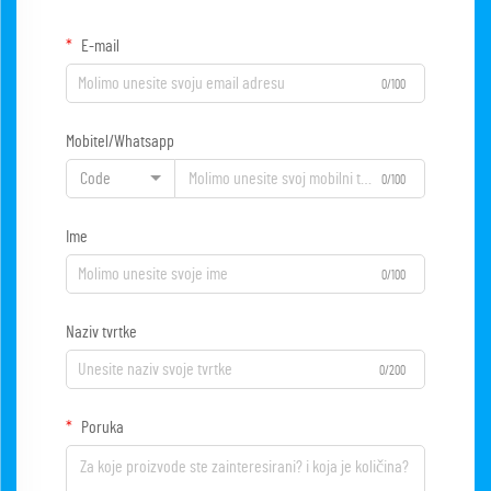
E-mail
0/100
Mobitel/Whatsapp
Code
0/100
Ime
0/100
Naziv tvrtke
0/200
Poruka