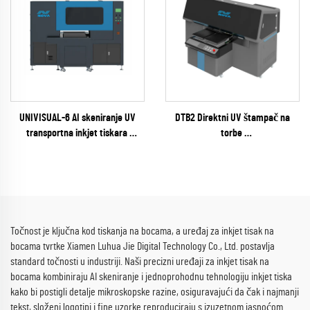
UNIVISUAL-6 AI skeniranje UV
DTB2 Direktni UV štampač na
transportna inkjet tiskara
torbe
(RICOH Gen6 Series)
(EPSON I3200 Series)
Točnost je ključna kod tiskanja na bocama, a uređaj za inkjet tisak na
bocama tvrtke Xiamen Luhua Jie Digital Technology Co., Ltd. postavlja
standard točnosti u industriji. Naši precizni uređaji za inkjet tisak na
bocama kombiniraju AI skeniranje i jednoprohodnu tehnologiju inkjet tiska
kako bi postigli detalje mikroskopske razine, osiguravajući da čak i najmanji
tekst, složeni logotipi i fine uzorke reproduciraju s izuzetnom jasnoćom.