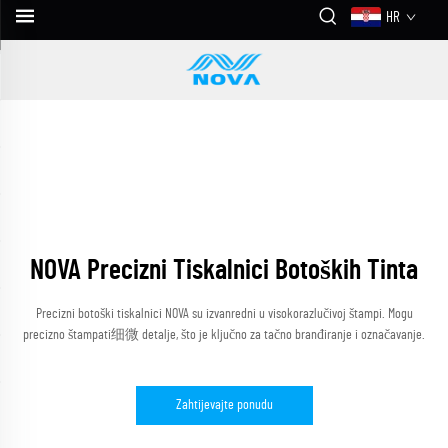
HR
NOVA Precizni Tiskalnici Botoških Tinta
Precizni botoški tiskalnici NOVA su izvanredni u visokorazlučivoj štampi. Mogu
precizno štampati细微 detalje, što je ključno za tačno branđiranje i označavanje.
Zahtijevajte ponudu