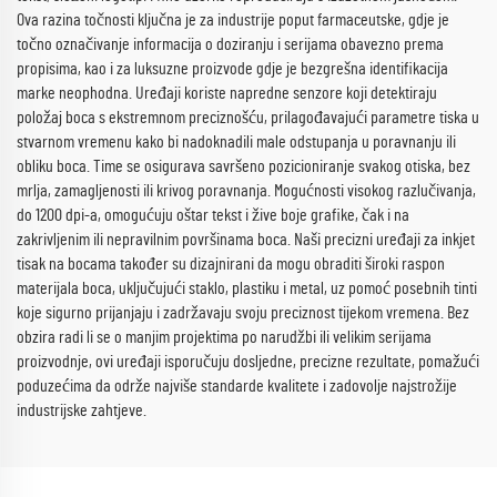
Ova razina točnosti ključna je za industrije poput farmaceutske, gdje je
točno označivanje informacija o doziranju i serijama obavezno prema
propisima, kao i za luksuzne proizvode gdje je bezgrešna identifikacija
marke neophodna. Uređaji koriste napredne senzore koji detektiraju
položaj boca s ekstremnom preciznošću, prilagođavajući parametre tiska u
stvarnom vremenu kako bi nadoknadili male odstupanja u poravnanju ili
obliku boca. Time se osigurava savršeno pozicioniranje svakog otiska, bez
mrlja, zamagljenosti ili krivog poravnanja. Mogućnosti visokog razlučivanja,
do 1200 dpi-a, omogućuju oštar tekst i žive boje grafike, čak i na
zakrivljenim ili nepravilnim površinama boca. Naši precizni uređaji za inkjet
tisak na bocama također su dizajnirani da mogu obraditi široki raspon
materijala boca, uključujući staklo, plastiku i metal, uz pomoć posebnih tinti
koje sigurno prijanjaju i zadržavaju svoju preciznost tijekom vremena. Bez
obzira radi li se o manjim projektima po narudžbi ili velikim serijama
proizvodnje, ovi uređaji isporučuju dosljedne, precizne rezultate, pomažući
poduzećima da održe najviše standarde kvalitete i zadovolje najstrožije
industrijske zahtjeve.