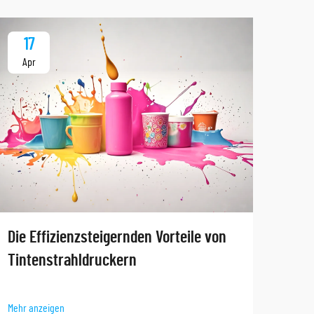
17
1
Apr
Ap
Tauc
Die Effizienzsteigernden Vorteile von
Anw
Tintenstrahldruckern
Mehr 
Mehr anzeigen