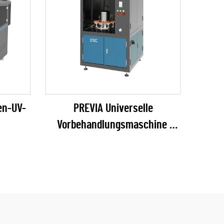
en-UV-
PREVIA Universelle
Vorbehandlungsmaschine
e)
(Plasma / Flamme / Pyrosil
optional)