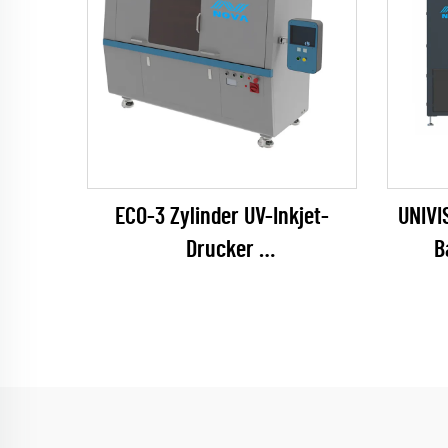
ECO-3 Zylinder UV-Inkjet-
UNIVI
Drucker
B
(EPSON I1600 Series)
T