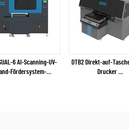
SUAL-6 AI-Scanning-UV-
DTB2 Direkt-auf-Tasch
and-Fördersystem-
Drucker
intenstrahldrucker
(EPSON I3200 Seri
(RICOH Gen6 Serie)