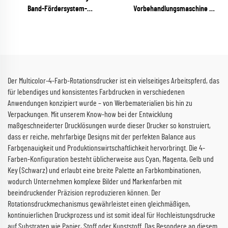
Band-Fördersystem-
Vorbehandlungsmaschine
Tintenstrahldrucker
(Plasma / Flamme / Pyrosil
(RICOH Gen6 Serie)
optional)
Der Multicolor-4-Farb-Rotationsdrucker ist ein vielseitiges Arbeitspferd, das
für lebendiges und konsistentes Farbdrucken in verschiedenen
Anwendungen konzipiert wurde – von Werbematerialien bis hin zu
Verpackungen. Mit unserem Know-how bei der Entwicklung
maßgeschneiderter Drucklösungen wurde dieser Drucker so konstruiert,
dass er reiche, mehrfarbige Designs mit der perfekten Balance aus
Farbgenauigkeit und Produktionswirtschaftlichkeit hervorbringt. Die 4-
Farben-Konfiguration besteht üblicherweise aus Cyan, Magenta, Gelb und
Key (Schwarz) und erlaubt eine breite Palette an Farbkombinationen,
wodurch Unternehmen komplexe Bilder und Markenfarben mit
beeindruckender Präzision reproduzieren können. Der
Rotationsdruckmechanismus gewährleistet einen gleichmäßigen,
kontinuierlichen Druckprozess und ist somit ideal für Hochleistungsdrucke
auf Substraten wie Papier, Stoff oder Kunststoff. Das Besondere an diesem