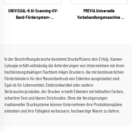
UNIVISUAL-6 AI-Scanning-UV-
PREVIA Universelle
Band-Fördersystem-
Vorbehandlungsmaschine
Tintenstrahldrucker
(Plasma / Flamme / Pyrosil
(RICOH Gen6 Serie)
optional)
In der Beschriftungsbranche bestimmt Druckeffizienz den Erfolg. Xiamen
Luhuajie erfüllt vollständig die Anforderungen von Unternehmen mit ihren
hochleistungsfaähigen Flachbett-Inkjet-Druckern, die mit kontinuierlichen
Förderbändern für den Massenbedruck von Etiketten ausgestattet sind.
Egal ob für Lebensmittel, Elektronikartikel oder andere
Verbraucherprodukte, der Drucker erstellt Etiketten mit lebhaften Farben,
scharfem Text und klaren Strichcodes. Ohne die Verzögerungen
traditioneller Drucksysteme können Unternehmen ihre Produktionspläne
einhalten und ihre Fähigkeit verbessern, hochwertige Waren zu liefern.