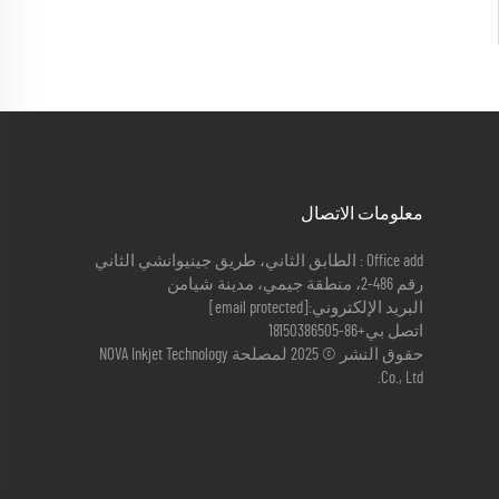
معلومات الاتصال
Office add : الطابق الثاني، طريق جينيوانشي الثاني
رقم 486-2، منطقة جيمي، مدينة شيامن
البريد الإلكتروني:
[email protected]
اتصل بي
+86-18150386505
حقوق النشر © 2025 لمصلحة NOVA Inkjet Technology
Co., Ltd.