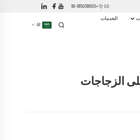
+86-18150386505
ات
الخدمات
AR
على الزجاجات