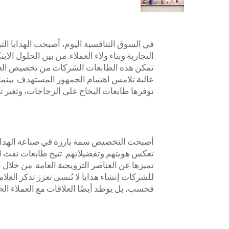
في السوق التنافسية اليوم، أصبحت الهدايا الت
التجارية وبناء ولاء العملاء. من بين الحلول الا
تمكن هذه الطابعات الشركات من تخصيص العن
عالية تلامس اهتمام الجمهور المستهدف. بينما
توفرها طابعات البخاخ على الزجاجات، وتغير ت
أصبحت التخصيص سمة بارزة في صناعة الهداي
تعكس هويتهم وتفضيلاتهم. تتيح طابعات نفث 
تميزها عن العناصر الترويجية العامة. من خل
للشركات إنشاء هدايا لا تُنسى تعزز تذكر العلا
فحسب، بل يوطد أيضًا العلاقات مع العملاء الحا