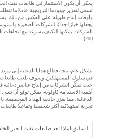
يمكن أن يكون الاستثمار في طابعات نفث الحبر 
تسعى لتعزيز جهودها الترويجية. عادةً ما تتطلب 
وأوقات إنتاج طويلة. على العكس من ذلك، يسمح
يجعلها خيارًا جذابًا للشركات الصغيرة والم
الشركات يمكنها التكيف بسرعة مع اتجاهات ال
(ROI).
بشكل عام، يتجه قطاع هدايا الدعاية إلى مزيد م
في سلوك المستهلكين. وسوف تلعب طابعات البلا
حيث تمكّن الشركات من إنتاج عناصر دعائية فر
أهمية الاستدامة كأولوية، يمكن توقع أن تتبنى
الدعائية، مما يعزز جاذبية الهدايا المخصصة. با
تجربة استهلاكية أكثر شخصنةً وتفاعلًا طابعات ا
السابق:
لماذا تعد طابعات نفث الحبر ال