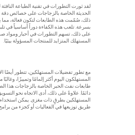
لقد ثورت التطورات في تقنية الطباعة النافثة للح
الحديثة الخاصة بالزجاجات على خصائص دقة عا
ذلك، صُمّمت هذه الطابعات لتكون فعالة، مما
بسرعة. تلعب هذه الكفاءة دوراً أساسياً في تلب
على ذلك، تسهم التطورات في أحبار ومواد صدي
المستهلك المتزايد للمنتجات المسؤولة بيئيًا.
مع تطور تفضيلات المستهلكين، تتطور أيضًا الا
المستهلكون اليوم أكثر إلمامًا وتمييزًا، وغالبًا
طابعات نفث الحبر الخاصة بالزجاجات هذا الطلب
دائمًا. علاوةً على ذلك، أدى الاتجاه نحو التس
المستهلكين بطرقٍ ذات مغزى. يمكن استخدام 
طريق توزيعها في الفعاليات أو كجزء من برامج ا