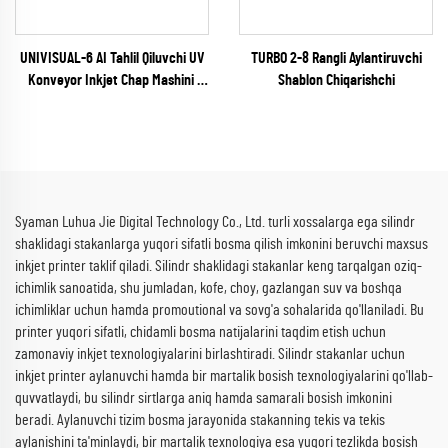
UNIVISUAL-6 AI Tahlil Qiluvchi UV
TURBO 2-8 Rangli Aylantiruvchi
Konveyor Inkjet Chap Mashini
Shablon Chiqarishchi
(RICOH Gen6 Series)
Syaman Luhua Jie Digital Technology Co., Ltd. turli xossalarga ega silindr
shaklidagi stakanlarga yuqori sifatli bosma qilish imkonini beruvchi maxsus
inkjet printer taklif qiladi. Silindr shaklidagi stakanlar keng tarqalgan oziq-
ichimlik sanoatida, shu jumladan, kofe, choy, gazlangan suv va boshqa
ichimliklar uchun hamda promoutional va sovg'a sohalarida qo'llaniladi. Bu
printer yuqori sifatli, chidamli bosma natijalarini taqdim etish uchun
zamonaviy inkjet texnologiyalarini birlashtiradi. Silindr stakanlar uchun
inkjet printer aylanuvchi hamda bir martalik bosish texnologiyalarini qo'llab-
quvvatlaydi, bu silindr sirtlarga aniq hamda samarali bosish imkonini
beradi. Aylanuvchi tizim bosma jarayonida stakanning tekis va tekis
aylanishini ta'minlaydi, bir martalik texnologiya esa yuqori tezlikda bosish