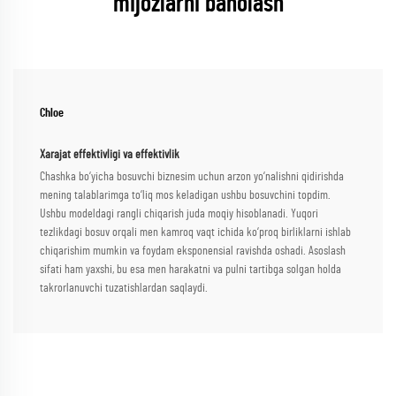
mijozlarni baholash
Chloe
Xarajat effektivligi va effektivlik
Chashka bo‘yicha bosuvchi biznesim uchun arzon yo‘nalishni qidirishda
mening talablarimga to‘liq mos keladigan ushbu bosuvchini topdim.
Ushbu modeldagi rangli chiqarish juda moqiy hisoblanadi. Yuqori
tezlikdagi bosuv orqali men kamroq vaqt ichida ko‘proq birliklarni ishlab
chiqarishim mumkin va foydam eksponensial ravishda oshadi. Asoslash
sifati ham yaxshi, bu esa men harakatni va pulni tartibga solgan holda
takrorlanuvchi tuzatishlardan saqlaydi.