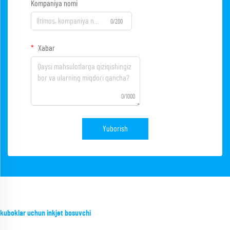
Kompaniya nomi
0/200
Xabar
0/1000
Yuborish
kuboklar uchun inkjet bosuvchi