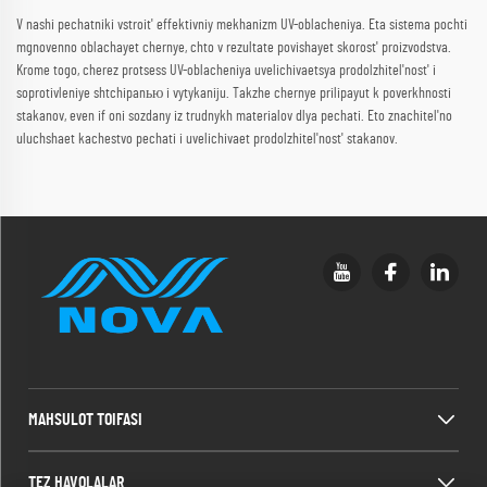
V nashi pechatniki vstroit' effektivniy mekhanizm UV-oblacheniya. Eta sistema pochti
mgnovenno oblachayet chernye, chto v rezultate povishayet skorost' proizvodstva.
Krome togo, cherez protsess UV-oblacheniya uvelichivaetsya prodolzhitel'nost' i
soprotivleniye shtchipanью i vytykaniju. Takzhe chernye prilipayut k poverkhnosti
stakanov, even if oni sozdany iz trudnykh materialov dlya pechati. Eto znachitel'no
uluchshaet kachestvo pechati i uvelichivaet prodolzhitel'nost' stakanov.
MAHSULOT TOIFASI
TEZ HAVOLALAR