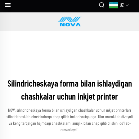
UZ
Silindricheskaya forma bilan ishlaydigan
chashkalar uchun inkjet printer
NOVA silindricheskaya forma bilan ishlaydigan chashkalar uchun inkjet printerlari
silindricheskikh chashkalarga chap qilish imkoniyatiga ega. Ular murakkab dizaynli
va keng tarqalgan hajmdagi chashkalarni aniqlik bilan chap qilib olishini qo'llab-
quvvatlaydi.