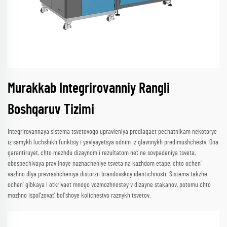
Murakkab Integrirovanniy Rangli
Boshqaruv Tizimi
Integrirovannaya sistema tsvetovogo upravleniya predlagaet pechatnikam nekotorye
iz samykh luchshikh funktsiy i yavlyayetsya odnim iz glavnnykh predimushchestv. Ona
garantiruyet, chto mezhdu dizaynom i rezultatom net ne sovpadeniya tsveta,
obespechivaya pravilnoye naznacheniye tsveta na kazhdom etape, chto ochen'
vazhno dlya prevrashcheniya distorzii brandovskoy identichnosti. Sistema takzhe
ochen' gibkaya i otkrivaet mnogo vozmozhnostey v dizayne stakanov, potomu chto
mozhno ispol'zovat' bol'shoye kolichestvo raznykh tsvetov.