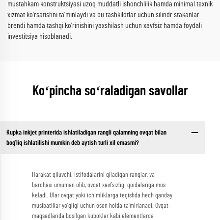
mustahkam konstruktsiyasi uzoq muddatli ishonchlilik hamda minimal texnik
xizmat ko'rsatishni ta'minlaydi va bu tashkilotlar uchun silindr stakanlar
brendi hamda tashqi ko'rinishini yaxshilash uchun xavfsiz hamda foydali
investitsiya hisoblanadi.
Koʻpincha soʻraladigan savollar
Kupka inkjet printerida ishlatiladigan rangli qalamning ovqat bilan
bog'liq ishlatilishi mumkin deb aytish turli xil emasmi?
Harakat qiluvchi. Istifodalarini qiladigan ranglar, va
barchasi umuman olib, ovqat xavfsizligi qoidalariga mos
keladi. Ular ovqat yoki ichimliklarga tegishda hech qanday
musibatlilar yo'qligi uchun oson holda ta'mirlanadi. Ovqat
maqsadlarida bosilgan kuboklar kabi elementlarda