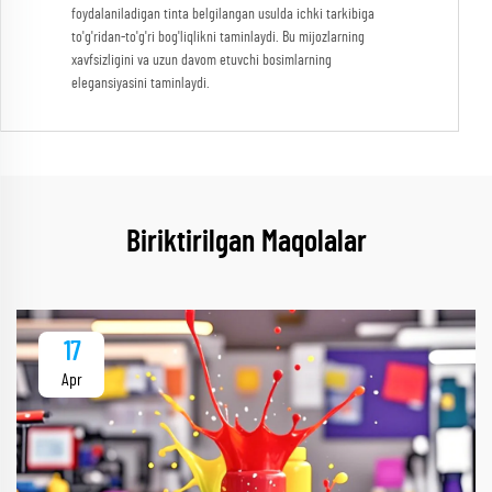
foydalaniladigan tinta belgilangan usulda ichki tarkibiga
to'g'ridan-to'g'ri bog'liqlikni taminlaydi. Bu mijozlarning
xavfsizligini va uzun davom etuvchi bosimlarning
elegansiyasini taminlaydi.
Biriktirilgan Maqolalar
17
Apr