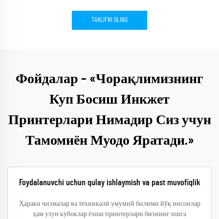
TAKLIFNI OLING
Фойдалар – «Чорақлимизнинг
Куп Босиш Инкжет
Принтерлари Нимадир Сиз учун
Тамомиён Муодо Яратади.»
Foydalanuvchi uchun qulay ishlaymish va past muvofiqlik
Ҳараки чизмалар ва техникалӣ умумий билими йўқ инсонлар
ҳам узун кубоклар ёзиш принтерлари бизнинг ишга