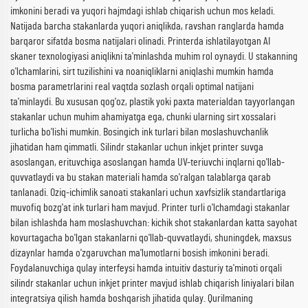
imkonini beradi va yuqori hajmdagi ishlab chiqarish uchun mos keladi.
Natijada barcha stakanlarda yuqori aniqlikda, ravshan ranglarda hamda
barqaror sifatda bosma natijalari olinadi. Printerda ishlatilayotgan AI
skaner texnologiyasi aniqlikni ta'minlashda muhim rol oynaydi. U stakanning
o'lchamlarini, sirt tuzilishini va noaniqliklarni aniqlashi mumkin hamda
bosma parametrlarini real vaqtda sozlash orqali optimal natijani
ta'minlaydi. Bu xususan qog'oz, plastik yoki paxta materialdan tayyorlangan
stakanlar uchun muhim ahamiyatga ega, chunki ularning sirt xossalari
turlicha bo'lishi mumkin. Bosingich ink turlari bilan moslashuvchanlik
jihatidan ham qimmatli. Silindr stakanlar uchun inkjet printer suvga
asoslangan, erituvchiga asoslangan hamda UV-teriuvchi inqlarni qo'llab-
quvvatlaydi va bu stakan materiali hamda so'ralgan talablarga qarab
tanlanadi. Oziq-ichimlik sanoati stakanlari uchun xavfsizlik standartlariga
muvofiq bozg'at ink turlari ham mavjud. Printer turli o'lchamdagi stakanlar
bilan ishlashda ham moslashuvchan: kichik shot stakanlardan katta sayohat
kovurtagacha bo'lgan stakanlarni qo'llab-quvvatlaydi, shuningdek, maxsus
dizaynlar hamda o'zgaruvchan ma'lumotlarni bosish imkonini beradi.
Foydalanuvchiga qulay interfeysi hamda intuitiv dasturiy ta'minoti orqali
silindr stakanlar uchun inkjet printer mavjud ishlab chiqarish liniyalari bilan
integratsiya qilish hamda boshqarish jihatida qulay. Qurilmaning