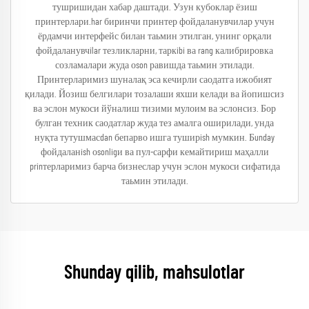
тушришидан хабар даштади. Узун кубоклар ёзиш
принтерлари.har биринчи принтер фойдаланувчилар учун
ёрдамчи интерфейс билан таьмин этилган, унинг орқали
фойдаланувчilar тезликларни, таркibi ва rang калибрировка
созламалари жуда оson равишда таьмин этилади.
Принтерларимиз шуналақ эса кечирли саодатга ижобият
қилади. Йозиш белгилари тозалаши яхши келади ва йопишсиз
ва эслон мукоси йўналиш тизими мулоим ва эслонсиз. Бор
булган техник саодатлар жуда тез амалга оширилади, унда
нуқта тутушмасdan бепарво ишга туширish мумкин. Бunday
фойдаланish оsonligи ва пул-сарфи кемайтириш маҳалли
prinтерларимиз барча бизнеслар учун эслон мукоси сифатида
таьмин этилади.
Shunday qilib, mahsulotlar