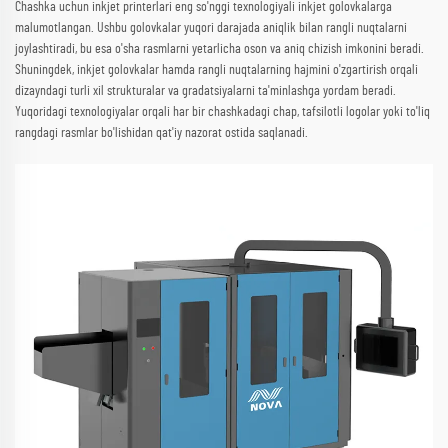
Chashka uchun inkjet printerlari eng so'nggi texnologiyali inkjet golovkalarga
malumotlangan. Ushbu golovkalar yuqori darajada aniqlik bilan rangli nuqtalarni
joylashtiradi, bu esa o'sha rasmlarni yetarlicha oson va aniq chizish imkonini beradi.
Shuningdek, inkjet golovkalar hamda rangli nuqtalarning hajmini o'zgartirish orqali
dizayndagi turli xil strukturalar va gradatsiyalarni ta'minlashga yordam beradi.
Yuqoridagi texnologiyalar orqali har bir chashkadagi chap, tafsilotli logolar yoki to'liq
rangdagi rasmlar bo'lishidan qat'iy nazorat ostida saqlanadi.