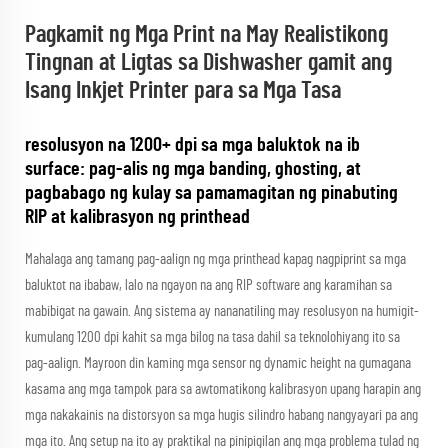
Pagkamit ng Mga Print na May Realistikong
Tingnan at Ligtas sa Dishwasher gamit ang
Isang Inkjet Printer para sa Mga Tasa
resolusyon na 1200+ dpi sa mga baluktok na ib
surface: pag-alis ng mga banding, ghosting, at
pagbabago ng kulay sa pamamagitan ng pinabuting
RIP at kalibrasyon ng printhead
Mahalaga ang tamang pag-aalign ng mga printhead kapag nagpiprint sa mga
baluktot na ibabaw, lalo na ngayon na ang RIP software ang karamihan sa
mabibigat na gawain. Ang sistema ay nananatiling may resolusyon na humigit-
kumulang 1200 dpi kahit sa mga bilog na tasa dahil sa teknolohiyang ito sa
pag-aalign. Mayroon din kaming mga sensor ng dynamic height na gumagana
kasama ang mga tampok para sa awtomatikong kalibrasyon upang harapin ang
mga nakakainis na distorsyon sa mga hugis silindro habang nangyayari pa ang
mga ito. Ang setup na ito ay praktikal na pinipigilan ang mga problema tulad ng