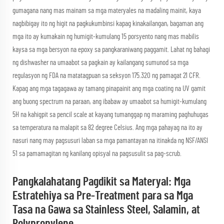
gumagana nang mas mainam sa mga materyales na madaling mainit, kaya
nagbibigay ito ng higit na pagkukumbinsi kapag kinakailangan, bagaman ang
mga ito ay kumakain ng humigit-kumulang 15 porsyento nang mas mabilis
kaysa sa mga bersyon na epoxy sa pangkaraniwang paggamit. Lahat ng bahagi
ng dishwasher na umaabot sa pagkain ay kailangang sumunod sa mga
regulasyon ng FDA na matatagpuan sa seksyon 175.320 ng pamagat 21 CFR.
Kapag ang mga tagagawa ay tamang pinapainit ang mga coating na UV gamit
ang buong spectrum na paraan, ang ibabaw ay umaabot sa humigit-kumulang
5H na kahigpit sa pencil scale at kayang tumanggap ng maraming paghuhugas
sa temperatura na malapit sa 82 degree Celsius. Ang mga pahayag na ito ay
nasuri nang may pagsusuri laban sa mga pamantayan na itinakda ng NSF/ANSI
51 sa pamamagitan ng kanilang opisyal na pagsusulit sa pag-scrub.
Pangkalahatang Pagdikit sa Materyal: Mga
Estratehiya sa Pre-Treatment para sa Mga
Tasa na Gawa sa Stainless Steel, Salamin, at