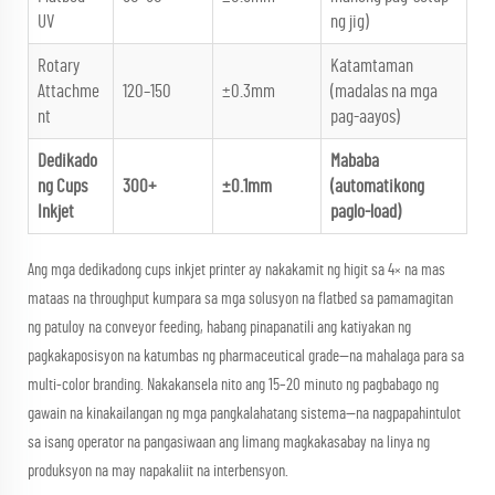
UV
ng jig)
Rotary
Katamtaman
Attachme
120–150
±0.3mm
(madalas na mga
nt
pag-aayos)
Dedikado
Mababa
ng Cups
300+
±0.1mm
(automatikong
Inkjet
paglo-load)
Ang mga dedikadong cups inkjet printer ay nakakamit ng higit sa 4× na mas
mataas na throughput kumpara sa mga solusyon na flatbed sa pamamagitan
ng patuloy na conveyor feeding, habang pinapanatili ang katiyakan ng
pagkakaposisyon na katumbas ng pharmaceutical grade—na mahalaga para sa
multi-color branding. Nakakansela nito ang 15–20 minuto ng pagbabago ng
gawain na kinakailangan ng mga pangkalahatang sistema—na nagpapahintulot
sa isang operator na pangasiwaan ang limang magkakasabay na linya ng
produksyon na may napakaliit na interbensyon.