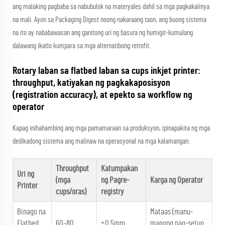
ang malaking pagbaba sa nabubulok na materyales dahil sa mga pagkakalinya
na mali. Ayon sa Packaging Digest noong nakaraang taon, ang buong sistema
na ito ay nababawasan ang ganitong uri ng basura ng humigit-kumulang
dalawang ikatlo kumpara sa mga alternatibong retrofit.
Rotary laban sa flatbed laban sa cups inkjet printer:
throughput, katiyakan ng pagkakaposisyon
(registration accuracy), at epekto sa workflow ng
operator
Kapag inihahambing ang mga pamamaraan sa produksyon, ipinapakita ng mga
dedikadong sistema ang malinaw na operasyonal na mga kalamangan:
Throughput
Katumpakan
Uri ng
(mga
ng Pagre-
Karga ng Operator
Printer
cups/oras)
registry
Binago na
Mataas (manu-
Flatbed
60–80
±0.5mm
manong pag-setup