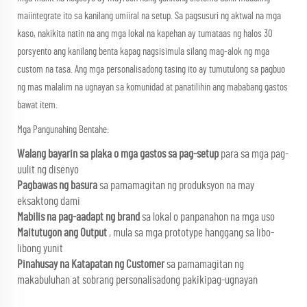
maiintegrate ito sa kanilang umiiral na setup. Sa pagsusuri ng aktwal na mga
kaso, nakikita natin na ang mga lokal na kapehan ay tumataas ng halos 30
porsyento ang kanilang benta kapag nagsisimula silang mag-alok ng mga
custom na tasa. Ang mga personalisadong tasing ito ay tumutulong sa pagbuo
ng mas malalim na ugnayan sa komunidad at panatilihin ang mababang gastos
bawat item.
Mga Pangunahing Bentahe:
Walang bayarin sa plaka o mga gastos sa pag-setup
para sa mga pag-
uulit ng disenyo
Pagbawas ng basura
sa pamamagitan ng produksyon na may
eksaktong dami
Mabilis na pag-aadapt ng brand
sa lokal o panpanahon na mga uso
Maitutugon ang Output
, mula sa mga prototype hanggang sa libo-
libong yunit
Pinahusay na Katapatan ng Customer
sa pamamagitan ng
makabuluhan at sobrang personalisadong pakikipag-ugnayan