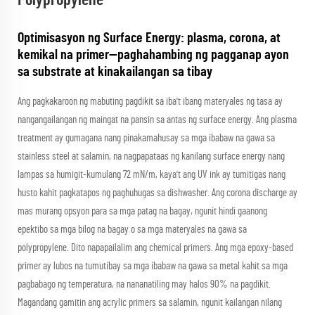
Polypropylene
Optimisasyon ng Surface Energy: plasma, corona, at
kemikal na primer—paghahambing ng pagganap ayon
sa substrate at kinakailangan sa tibay
Ang pagkakaroon ng mabuting pagdikit sa iba't ibang materyales ng tasa ay
nangangailangan ng maingat na pansin sa antas ng surface energy. Ang plasma
treatment ay gumagana nang pinakamahusay sa mga ibabaw na gawa sa
stainless steel at salamin, na nagpapataas ng kanilang surface energy nang
lampas sa humigit-kumulang 72 mN/m, kaya't ang UV ink ay tumitigas nang
husto kahit pagkatapos ng paghuhugas sa dishwasher. Ang corona discharge ay
mas murang opsyon para sa mga patag na bagay, ngunit hindi gaanong
epektibo sa mga bilog na bagay o sa mga materyales na gawa sa
polypropylene. Dito napapailalim ang chemical primers. Ang mga epoxy-based
primer ay lubos na tumutibay sa mga ibabaw na gawa sa metal kahit sa mga
pagbabago ng temperatura, na nananatiling may halos 90% na pagdikit.
Magandang gamitin ang acrylic primers sa salamin, ngunit kailangan nilang