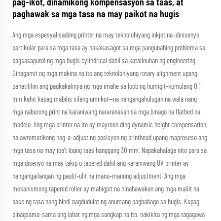
pag-ikot, dinamikong kompensasyon sa taas, at
paghawak sa mga tasa na may paikot na hugis
Ang mga espesyalisadong printer na may teknolohiyang inkjet na idinisenyo
partikular para sa mga tasa ay nakakasagot sa mga pangunahing problema sa
pagsasaputol ng mga hugis cylindrical dahil sa katalinuhan ng engineering.
Ginagamit ng mga makina na ito ang teknolohiyang rotary alignment upang
panatilihin ang pagkakalinya ng mga imahe sa loob ng humigit-kumulang 0.1
mm kahit kapag mabilis silang umiikot—na nangangahulugan na wala nang
mga naburong print na karaniwang nararanasan sa mga binago na flatbed na
modelo. Ang mga printer na ito ay mayroon ding dynamic height compensation,
na awtomatikong nag-a-adjust ng posisyon ng printhead upang maproseso ang
mga tasa na may iba’t ibang taas hanggang 30 mm. Napakahalaga nito para sa
mga disenyo na may takip o tapered dahil ang karaniwang UV printer ay
nangangailangan ng paulit-ulit na manu-manong adjustment. Ang mga
mekanismong tapered roller ay mahigpit na hinahawakan ang mga maliit na
base ng tasa nang hindi nagdudulot ng anumang pagbabago sa hugis. Kapag
pinagsama-sama ang lahat ng mga sangkap na ito, nakikita ng mga tagagawa