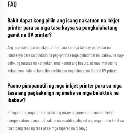
FAQ
Bakit dapat kong piliin ang isang nakatuon na inkjet
printer para sa mga tasa kaysa sa pangkalahatang
gamit na UV printer?
Ang mga nakatuon na inkjet printer para sa mga tasa ay partikular na
idinisenyo para sa pindutin na pag-print sa mga cylindrical na ibabaw, na nag-
aalok ng mataas na katiyakan, mas kaunti ang basura, at mas mataas na
kahusayan—lalo na kung ihahambing sa mga binago na flatbed UV printer.
Paano pinapanatili ng mga inkjet printer para sa mga
tasa ang pagkakalign ng imahe sa mga baluktok na
ibabaw?
Ginagamit ng mga printer na ito ang rotary alignment at dynamic height
compensation upang matiyak na nananatiling aligned ang mga imahe kahit sa
iba't ibang taas ng tasa at sa mga tapered na disenyo.