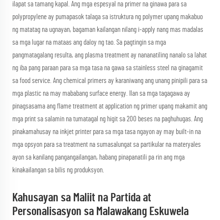
ilapat sa tamang kapal. Ang mga espesyal na primer na ginawa para sa
polypropylene ay pumapasok talaga sa istruktura ng polymer upang makabuo
ng matatag na ugnayan, bagaman kailangan nilang i-apply nang mas madalas
sa mga lugar na mataas ang daloy ng tao. Sa pagtingin sa mga
pangmatagalang resulta, ang plasma treatment ay nananatiling nanalo sa lahat
ng iba pang paraan para sa mga tasa na gawa sa stainless steel na ginagamit
sa food service. Ang chemical primers ay karaniwang ang unang pinipili para sa
mga plastic na may mababang surface energy. Ilan sa mga tagagawa ay
pinagsasama ang flame treatment at application ng primer upang makamit ang
mga print sa salamin na tumatagal ng higit sa 200 beses na paghuhugas. Ang
pinakamahusay na inkjet printer para sa mga tasa ngayon ay may built-in na
mga opsyon para sa treatment na sumasalungat sa partikular na materyales
ayon sa kanilang pangangailangan, habang pinapanatili pa rin ang mga
kinakailangan sa bilis ng produksyon.
Kahusayan sa Maliit na Partida at
Personalisasyon sa Malawakang Eskuwela