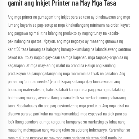
gamit ang Inkjet Printer na May Mga Tasa
Ang mga printer na gumagamit ng inkjet para sa tasa ay binabawasan ang mga
lumang bayarin sa pag-setup at mga kinakailangang minimum na order, kaya't
ang paggawa ng maliit na bilang ng produkto ay naging tunay na kapaki-
pakinabang na gastos. Ngayon, ang mga negosyo ay maaaring gumawa ng
kahit 50 tasa lamang sa halagang humigit-kumulang na labindalawang sentimo
bawat isa. Ito ay nagbibigay-daan sa mga kapehan, mga tagapag-organisa ng
kaganapan, at mga may-ari ng maliit na brand na i-align ang kanilang
produksyon sa pangangailangan ng mga mamimili sa tiyak na panahon. Ang
paraan ng 'print as needed' (i-print kapag kailangan) ay binabawasan ang
basurang materyales ng halos kalahati kumpara sa paggawa ng malalaking
batch nang maaga, ayon sa ilang pananaliksik sa merkado noong nakaraang
taon. Napakahusay din ang pag-customize ng mga produkto. Ang mga lokal na
disenyo para sa partikular na mga komunidad, mga espesyal na alok para sa
iba't ibang panahon, at mga target na kampanya sa marketing ay lahat nang
maaaring maisagawa nang walang takot sa sobrang imbentaryo. Karamihan sa
mga maliit na negosyo ay mayroon nang ganitong sistema dahil madaling