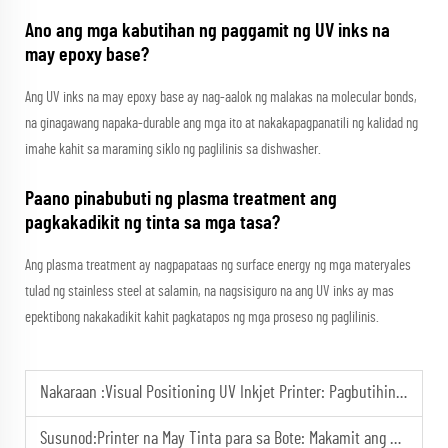
Ano ang mga kabutihan ng paggamit ng UV inks na
may epoxy base?
Ang UV inks na may epoxy base ay nag-aalok ng malakas na molecular bonds,
na ginagawang napaka-durable ang mga ito at nakakapagpanatili ng kalidad ng
imahe kahit sa maraming siklo ng paglilinis sa dishwasher.
Paano pinabubuti ng plasma treatment ang
pagkakadikit ng tinta sa mga tasa?
Ang plasma treatment ay nagpapataas ng surface energy ng mga materyales
tulad ng stainless steel at salamin, na nagsisiguro na ang UV inks ay mas
epektibong nakakadikit kahit pagkatapos ng mga proseso ng paglilinis.
Nakaraan :
Visual Positioning UV Inkjet Printer: Pagbutihin ang Katiyakan ng Pagsasalin sa mga Komplikadong Hugis
Susunod:
Printer na May Tinta para sa Bote: Makamit ang Mga Vibrant na Kulay sa mga Bote para sa Pagpapalaganap ng Brand