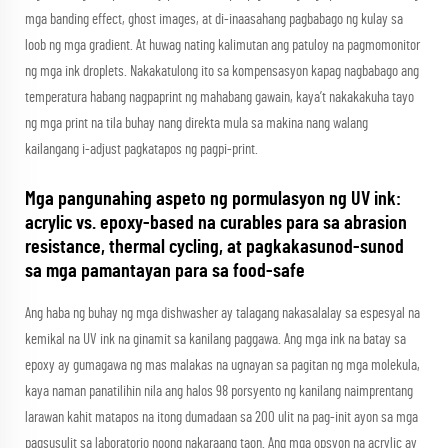
mga banding effect, ghost images, at di-inaasahang pagbabago ng kulay sa
loob ng mga gradient. At huwag nating kalimutan ang patuloy na pagmomonitor
ng mga ink droplets. Nakakatulong ito sa kompensasyon kapag nagbabago ang
temperatura habang nagpaprint ng mahabang gawain, kaya’t nakakakuha tayo
ng mga print na tila buhay nang direkta mula sa makina nang walang
kailangang i-adjust pagkatapos ng pagpi-print.
Mga pangunahing aspeto ng pormulasyon ng UV ink:
acrylic vs. epoxy-based na curables para sa abrasion
resistance, thermal cycling, at pagkakasunod-sunod
sa mga pamantayan para sa food-safe
Ang haba ng buhay ng mga dishwasher ay talagang nakasalalay sa espesyal na
kemikal na UV ink na ginamit sa kanilang paggawa. Ang mga ink na batay sa
epoxy ay gumagawa ng mas malakas na ugnayan sa pagitan ng mga molekula,
kaya naman panatilihin nila ang halos 98 porsyento ng kanilang naimprentang
larawan kahit matapos na itong dumadaan sa 200 ulit na pag-init ayon sa mga
pagsusulit sa laboratorio noong nakaraang taon. Ang mga opsyon na acrylic ay