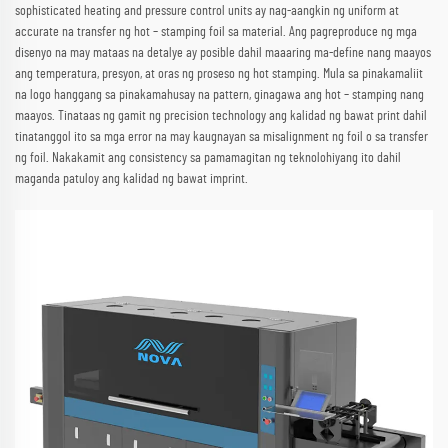
sophisticated heating and pressure control units ay nag-aangkin ng uniform at
accurate na transfer ng hot – stamping foil sa material. Ang pagreproduce ng mga
disenyo na may mataas na detalye ay posible dahil maaaring ma-define nang maayos
ang temperatura, presyon, at oras ng proseso ng hot stamping. Mula sa pinakamaliit
na logo hanggang sa pinakamahusay na pattern, ginagawa ang hot – stamping nang
maayos. Tinataas ng gamit ng precision technology ang kalidad ng bawat print dahil
tinatanggol ito sa mga error na may kaugnayan sa misalignment ng foil o sa transfer
ng foil. Nakakamit ang consistency sa pamamagitan ng teknolohiyang ito dahil
maganda patuloy ang kalidad ng bawat imprint.