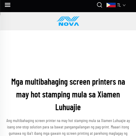
TL
Mga multibahaging screen printers na
may hot stamping mula sa Xiamen
Luhuajie
Ang multibahaging screen printer na may hot stamping mula sa Xiamen Luhuajie ay
isang one-stop solution para sa bawat pangangailangan ng pag-print. Maaari itong
gumawa ng iba't ibang mga gawain ng screen printing at parehong maglagay ng