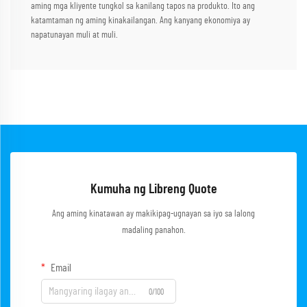
aming mga kliyente tungkol sa kanilang tapos na produkto. Ito ang
katamtaman ng aming kinakailangan. Ang kanyang ekonomiya ay
napatunayan muli at muli.
Kumuha ng Libreng Quote
Ang aming kinatawan ay makikipag-ugnayan sa iyo sa lalong
madaling panahon.
Email
0/100