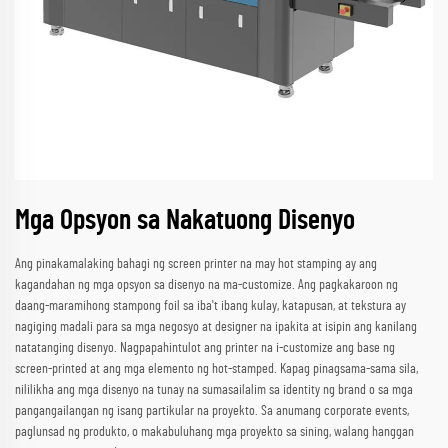
Mga Opsyon sa Nakatuong Disenyo
Ang pinakamalaking bahagi ng screen printer na may hot stamping ay ang
kagandahan ng mga opsyon sa disenyo na ma-customize. Ang pagkakaroon ng
daang-maramihong stampong foil sa iba't ibang kulay, katapusan, at tekstura ay
nagiging madali para sa mga negosyo at designer na ipakita at isipin ang kanilang
natatanging disenyo. Nagpapahintulot ang printer na i-customize ang base ng
screen-printed at ang mga elemento ng hot-stamped. Kapag pinagsama-sama sila,
nililikha ang mga disenyo na tunay na sumasailalim sa identity ng brand o sa mga
pangangailangan ng isang partikular na proyekto. Sa anumang corporate events,
paglunsad ng produkto, o makabuluhang mga proyekto sa sining, walang hanggan