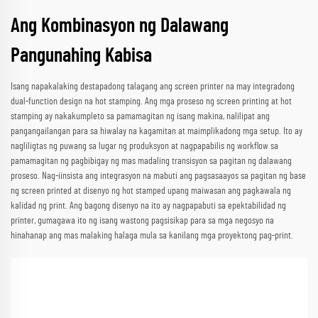
Ang Kombinasyon ng Dalawang
Pangunahing Kabisa
Isang napakalaking destapadong talagang ang screen printer na may integradong
dual-function design na hot stamping. Ang mga proseso ng screen printing at hot
stamping ay nakakumpleto sa pamamagitan ng isang makina, nalilipat ang
pangangailangan para sa hiwalay na kagamitan at maimplikadong mga setup. Ito ay
nagliligtas ng puwang sa lugar ng produksyon at nagpapabilis ng workflow sa
pamamagitan ng pagbibigay ng mas madaling transisyon sa pagitan ng dalawang
proseso. Nag-iinsista ang integrasyon na mabuti ang pagsasaayos sa pagitan ng base
ng screen printed at disenyo ng hot stamped upang maiwasan ang pagkawala ng
kalidad ng print. Ang bagong disenyo na ito ay nagpapabuti sa epektabilidad ng
printer, gumagawa ito ng isang wastong pagsisikap para sa mga negosyo na
hinahanap ang mas malaking halaga mula sa kanilang mga proyektong pag-print.