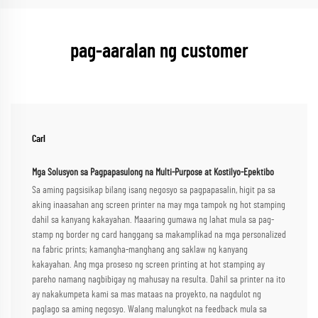
pag-aaralan ng customer
Carl
Mga Solusyon sa Pagpapasulong na Multi-Purpose at Kostilyo-Epektibo
Sa aming pagsisikap bilang isang negosyo sa pagpapasalin, higit pa sa
aking inaasahan ang screen printer na may mga tampok ng hot stamping
dahil sa kanyang kakayahan. Maaaring gumawa ng lahat mula sa pag-
stamp ng border ng card hanggang sa makamplikad na mga personalized
na fabric prints; kamangha-manghang ang saklaw ng kanyang
kakayahan. Ang mga proseso ng screen printing at hot stamping ay
pareho namang nagbibigay ng mahusay na resulta. Dahil sa printer na ito
ay nakakumpeta kami sa mas mataas na proyekto, na nagdulot ng
paglago sa aming negosyo. Walang malungkot na feedback mula sa