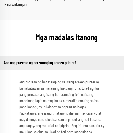
kinakailangan.
Mga madalas itanong
Ano ang proseso ng hot stamping screen printer?
Ang proseso ng hot stamping sa isang screen printer ay
kumakatawan sa maraming hakbang. Una, tulad ng iba
pang proseso, ang isang hot stamping foil, na isang
mababang lapis na may kulay o metallic coating sa isa
pang bahagi, ay inilalagay sa naprint na bagay.
Pagkatapos, ang isang tinatapong die, na may disenyo at
may disenyo na etched sa kanila, pindot ang foil kasama
ang bagay, ang material na ipiprint. Ang init mula sa die ay
umuubos sa glue sa likod ng foil para magdulot sa