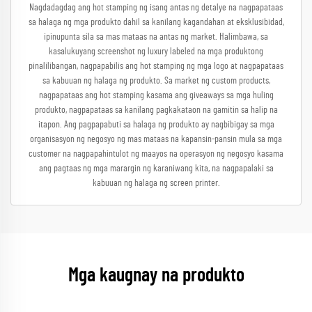
Nagdadagdag ang hot stamping ng isang antas ng detalye na nagpapataas
sa halaga ng mga produkto dahil sa kanilang kagandahan at eksklusibidad,
ipinupunta sila sa mas mataas na antas ng market. Halimbawa, sa
kasalukuyang screenshot ng luxury labeled na mga produktong
pinalilibangan, nagpapabilis ang hot stamping ng mga logo at nagpapataas
sa kabuuan ng halaga ng produkto. Sa market ng custom products,
nagpapataas ang hot stamping kasama ang giveaways sa mga huling
produkto, nagpapataas sa kanilang pagkakataon na gamitin sa halip na
itapon. Ang pagpapabuti sa halaga ng produkto ay nagbibigay sa mga
organisasyon ng negosyo ng mas mataas na kapansin-pansin mula sa mga
customer na nagpapahintulot ng maayos na operasyon ng negosyo kasama
ang pagtaas ng mga marargin ng karaniwang kita, na nagpapalaki sa
kabuuan ng halaga ng screen printer.
Mga kaugnay na produkto