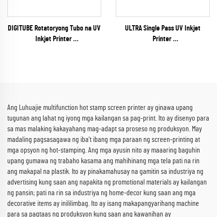
DIGITUBE Rotatoryong Tubo na UV
ULTRA Single Pass UV Inkjet
Inkjet Printer
Printer
(EPSON I1600 Series)
(RICOH Gen6 Series)
Ang Luhuajie multifunction hot stamp screen printer ay ginawa upang
tugunan ang lahat ng iyong mga kailangan sa pag-print. Ito ay disenyo para
sa mas malaking kakayahang mag-adapt sa proseso ng produksyon. May
madaling pagsasagawa ng iba't ibang mga paraan ng screen-printing at
mga opsyon ng hot-stamping. Ang mga ayusin nito ay maaaring baguhin
upang gumawa ng trabaho kasama ang mahihinang mga tela pati na rin
ang makapal na plastik. Ito ay pinakamahusay na gamitin sa industriya ng
advertising kung saan ang napakita ng promotional materials ay kailangan
ng pansin; pati na rin sa industriya ng home-decor kung saan ang mga
decorative items ay inililimbag. Ito ay isang makapangyarihang machine
para sa pagtaas ng produksyon kung saan ang kawanihan ay