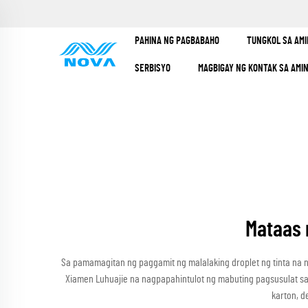
PAHINA NG PAGBABAHO
TUNGKOL SA AMI
SERBISYO
MAGBIGAY NG KONTAK SA AMI
Mataas 
Sa pamamagitan ng paggamit ng malalaking droplet ng tinta na n
Xiamen Luhuajie na nagpapahintulot ng mabuting pagsusulat sa 
karton, 