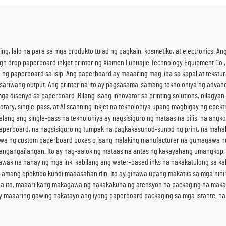
g, lalo na para sa mga produkto tulad ng pagkain, kosmetiko, at electronics. A
h drop paperboard inkjet printer ng Xiamen Luhuajie Technology Equipment Co., 
an ng paperboard sa isip. Ang paperboard ay maaaring mag-iba sa kapal at tekstur
 sariwang output. Ang printer na ito ay pagsasama-samang teknolohiya ng advan
a disenyo sa paperboard. Bilang isang innovator sa printing solutions, nilagya
ry, single-pass, at AI scanning inkjet na teknolohiya upang magbigay ng epektib
alang ang single-pass na teknolohiya ay nagsisiguro ng mataas na bilis, na angk
g paperboard, na nagsisiguro ng tumpak na pagkakasunod-sunod ng print, na ma
wa ng custom paperboard boxes o isang malaking manufacturer na gumagawa ng 
ngangailangan. Ito ay nag-aalok ng mataas na antas ng kakayahang umangkop, na
awak na hanay ng mga ink, kabilang ang water-based inks na nakakatulong sa ka
 lamang epektibo kundi maaasahan din. Ito ay ginawa upang makatiis sa mga hinih
 na ito, maaari kang makagawa ng nakakakuha ng atensyon na packaging na mak
to ay maaaring gawing nakatayo ang iyong paperboard packaging sa mga istante, n