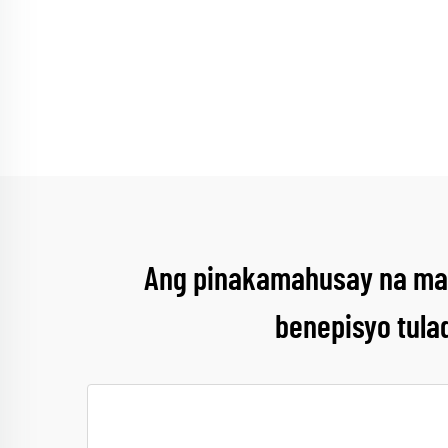
Ang pinakamahusay na mata
benepisyo tulad