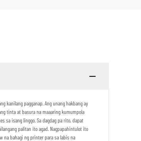
ang kanilang pagganap. Ang unang hakbang ay
ayang tinta at basura na maaaring kumumpola
s sa isang linggo. Sa dagdag pa rito, dapat
ilangang palitan ito agad. Nagpapahintulot ito
w na bahagi ng printer para sa labis na