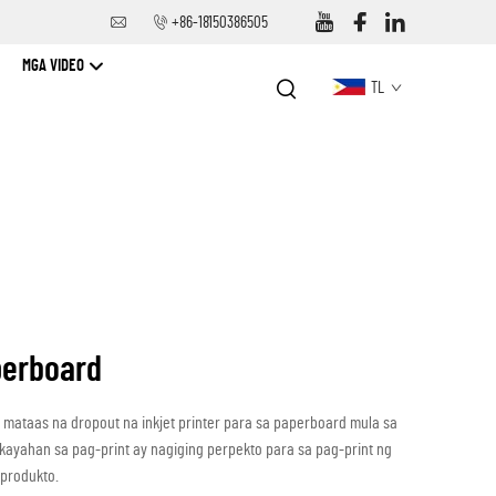
+86-18150386505
MGA VIDEO
TL
perboard
 mataas na dropout na inkjet printer para sa paperboard mula sa
kayahan sa pag-print ay nagiging perpekto para sa pag-print ng
produkto.