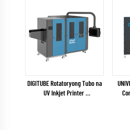
DIGITUBE Rotatoryong Tubo na
UNIV
UV Inkjet Printer
Con
(EPSON I1600 Series)
(