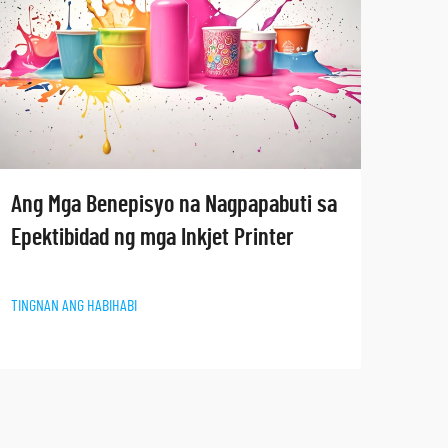
Sum
Ang Mga Benepisyo na Nagpapabuti sa
Apli
Epektibidad ng mga Inkjet Printer
TINGN
TINGNAN ANG HABIHABI