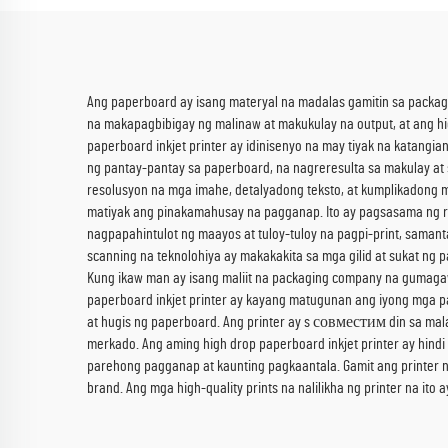
Ang paperboard ay isang materyal na madalas gamitin sa packagin
na makapagbibigay ng malinaw at makukulay na output, at ang hig
paperboard inkjet printer ay idinisenyo na may tiyak na katangi
ng pantay-pantay sa paperboard, na nagreresulta sa makulay at
resolusyon na mga imahe, detalyadong teksto, at kumplikadong mg
matiyak ang pinakamahusay na pagganap. Ito ay pagsasama ng rota
nagpapahintulot ng maayos at tuloy-tuloy na pagpi-print, samant
scanning na teknolohiya ay makakakita sa mga gilid at sukat n
Kung ikaw man ay isang maliit na packaging company na gumaga
paperboard inkjet printer ay kayang matugunan ang iyong mga pa
at hugis ng paperboard. Ang printer ay s совместим din sa mal
merkado. Ang aming high drop paperboard inkjet printer ay hindi
parehong pagganap at kaunting pagkaantala. Gamit ang printer
brand. Ang mga high-quality prints na nalilikha ng printer na i