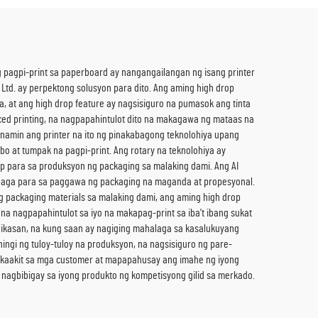
ng pagpi-print sa paperboard ay nangangailangan ng isang printer
Ltd. ay perpektong solusyon para dito. Ang aming high drop
a, at ang high drop feature ay nagsisiguro na pumasok ang tinta
ced printing, na nagpapahintulot dito na makagawa ng mataas na
n namin ang printer na ito ng pinakabagong teknolohiya upang
o at tumpak na pagpi-print. Ang rotary na teknolohiya ay
op para sa produksyon ng packaging sa malaking dami. Ang AI
halaga para sa paggawa ng packaging na maganda at propesyonal.
packaging materials sa malaking dami, ang aming high drop
 nagpapahintulot sa iyo na makapag-print sa iba't ibang sukat
likasan, na kung saan ay nagiging mahalaga sa kasalukuyang
ingi ng tuloy-tuloy na produksyon, na nagsisiguro ng pare-
akaakit sa mga customer at mapapahusay ang imahe ng iyong
a nagbibigay sa iyong produkto ng kompetisyong gilid sa merkado.