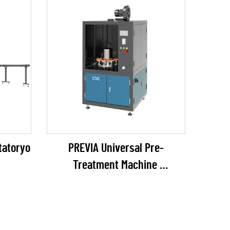
tatoryo
PREVIA Universal Pre-
Treatment Machine
(plasma / flame / pyrosil
opsyonal)