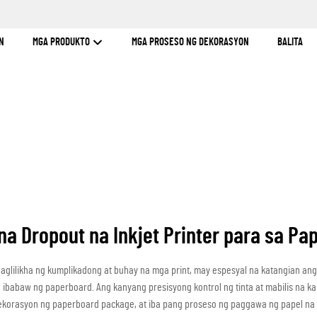
N
MGA PRODUKTO
MGA PROSESO NG DEKORASYON
BALITA
N
na Dropout na Inkjet Printer para sa Pa
aglilikha ng kumplikadong at buhay na mga print, may espesyal na katangian ang
ibabaw ng paperboard. Ang kanyang presisyong kontrol ng tinta at mabilis na ka
dekorasyon ng paperboard package, at iba pang proseso ng paggawa ng papel na 