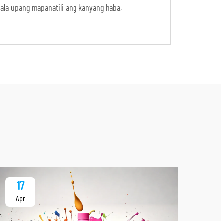
kala upang mapanatili ang kanyang haba,
17
1
Apr
Ap