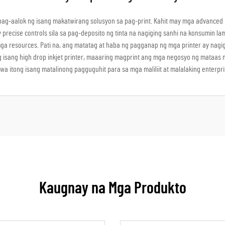
 nag-aalok ng isang makatwirang solusyon sa pag-print. Kahit may mga advanced n
precise controls sila sa pag-deposito ng tinta na nagiging sanhi na konsumin la
a resources. Pati na, ang matatag at haba ng pagganap ng mga printer ay nag
sang high drop inkjet printer, maaaring magprint ang mga negosyo ng mataas na
wa itong isang matalinong pagguguhit para sa mga maliliit at malalaking enterpr
Kaugnay na Mga Produkto