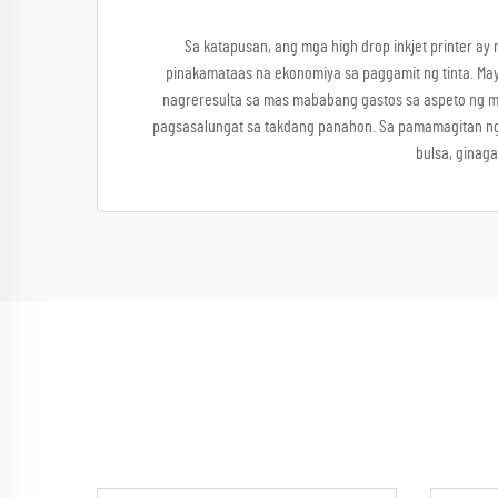
Sa katapusan, ang mga high drop inkjet printer ay
pinakamataas na ekonomiya sa paggamit ng tinta. May 
nagreresulta sa mas mababang gastos sa aspeto ng mg
pagsasalungat sa takdang panahon. Sa pamamagitan ng i
bulsa, ginaga