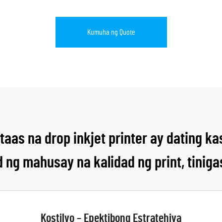
Kumuha ng Quote
as na drop inkjet printer ay dating k
 ng mahusay na kalidad ng print, tiniga
Kostilyo – Epektibong Estratehiya