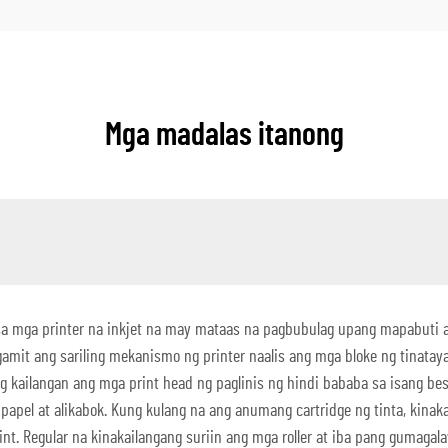
Mga madalas itanong
sa mga printer na inkjet na may mataas na pagbubulag upang mapabuti 
o gamit ang sariling mekanismo ng printer naalis ang mga bloke ng tinat
 kailangan ang mga print head ng paglinis ng hindi bababa sa isang bese
papel at alikabok. Kung kulang na ang anumang cartridge ng tinta, kinaka
t. Regular na kinakailangang suriin ang mga roller at iba pang gumagala