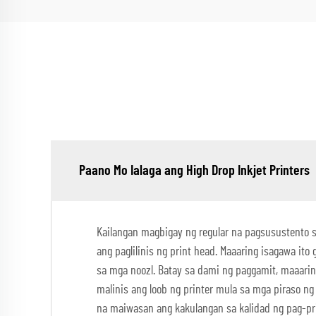
Paano Mo Ialaga ang High Drop Inkjet Printers
Kailangan magbigay ng regular na pagsusustento 
ang paglilinis ng print head. Maaaring isagawa it
sa mga noozl. Batay sa dami ng paggamit, maaaring
malinis ang loob ng printer mula sa mga piraso ng 
na maiwasan ang kakulangan sa kalidad ng pag-prin