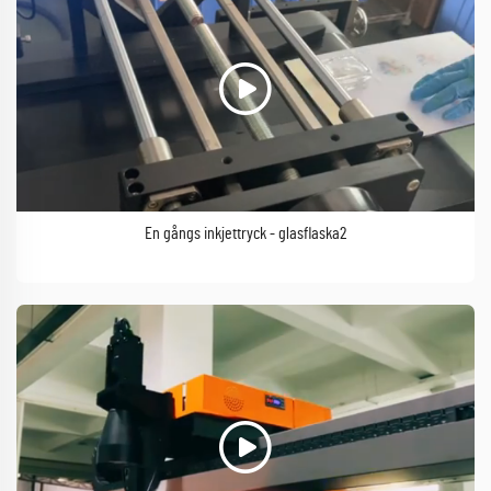
En gångs inkjettryck - glasflaska2