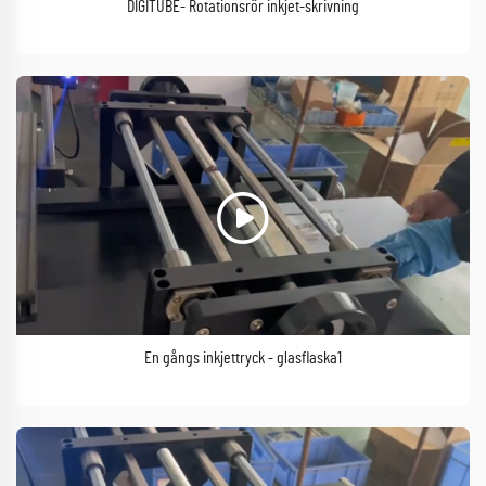
DIGITUBE- Rotationsrör inkjet-skrivning
En gångs inkjettryck - glasflaska1