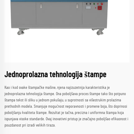
Jednoprolazna tehnologija štampe
Kao i kod svake štampačke mašine, njena najizuzetnija karakteristika je
jednoprolazna tehnologija štampe. Ona poboljšava proces štampe tako što potpuno
štampa tekst ili sliku u jednom pokušaju, u suprotnosti sa višestrukim prolazima
prethodnih modela. Smanjuje mogućnost neporavnosti i promene boja, što doprinosi
poboljšanju kvaliteta štampe. Rezultat je tačna, precizna i uniformna štampa koja
ispunjava visoke standarde. Ovaj inovativni pristup je značajno poboljšao efikasnost i
pouzdanost pri izradi velikih tiraza.