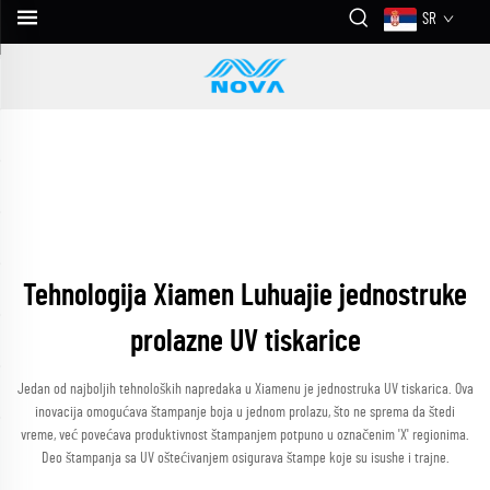
SR
Tehnologija Xiamen Luhuajie jednostruke
prolazne UV tiskarice
Jedan od najboljih tehnoloških napredaka u Xiamenu je jednostruka UV tiskarica. Ova
inovacija omogućava štampanje boja u jednom prolazu, što ne sprema da štedi
vreme, već povećava produktivnost štampanjem potpuno u označenim 'X' regionima.
Deo štampanja sa UV oštećivanjem osigurava štampe koje su isushe i trajne.