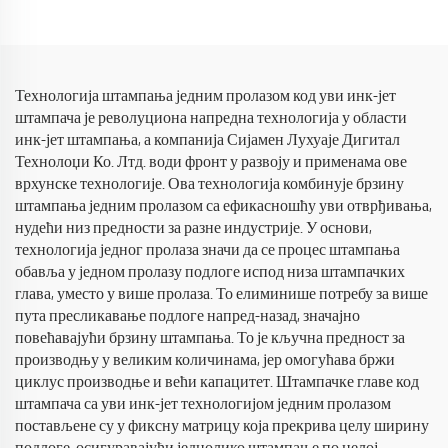
Технологија штампања једним пролазом код уви инк-јет
штампача је револуциона напредна технологија у области
инк-јет штампања, а компанија Сијамен Лухуаје Дигитал
Технолоџи Ко. Лтд. води фронт у развоју и применама ове
врхунске технологије. Ова технологија комбинује брзину
штампања једним пролазом са ефикасношћу уви отврђивања,
нудећи низ предности за разне индустрије. У основи,
технологија једног пролаза значи да се процес штампања
обавља у једном пролазу подлоге испод низа штампачких
глава, уместо у више пролаза. То елиминише потребу за више
пута пресликавање подлоге напред-назад, значајно
повећавајући брзину штампања. То је кључна предност за
производњу у великим количинама, јер омогућава бржи
циклус производње и већи капацитет. Штампачке главе код
штампача са уви инк-јет технологијом једним пролазом
постављене су у фиксну матрицу која прекрива целу ширину