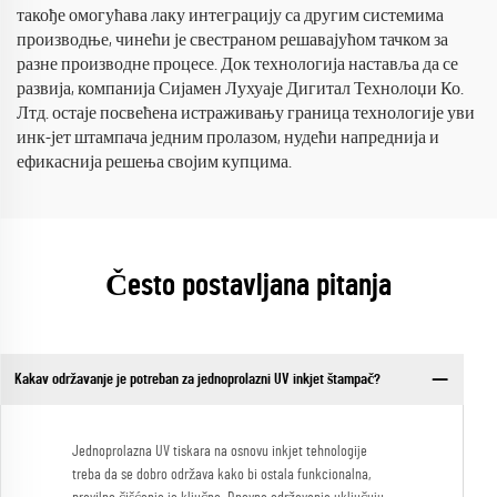
такође омогућава лаку интеграцију са другим системима
производње, чинећи је свестраном решавајућом тачком за
разне производне процесе. Док технологија наставља да се
развија, компанија Сијамен Лухуаје Дигитал Технолоџи Ко.
Лтд. остаје посвећена истраживању граница технологије уви
инк-јет штампача једним пролазом, нудећи напреднија и
ефикаснија решења својим купцима.
Često postavljana pitanja
Kakav održavanje je potreban za jednoprolazni UV inkjet štampač?
Jednoprolazna UV tiskara na osnovu inkjet tehnologije
treba da se dobro održava kako bi ostala funkcionalna,