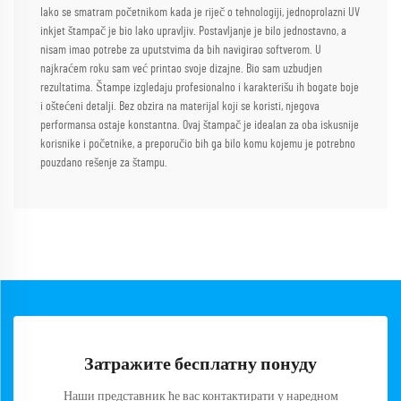
Iako se smatram početnikom kada je riječ o tehnologiji, jednoprolazni UV
inkjet štampač je bio lako upravljiv. Postavljanje je bilo jednostavno, a
nisam imao potrebe za uputstvima da bih navigirao softverom. U
najkraćem roku sam već printao svoje dizajne. Bio sam uzbudjen
rezultatima. Štampe izgledaju profesionalno i karakterišu ih bogate boje
i oštećeni detalji. Bez obzira na materijal koji se koristi, njegova
performansа ostaje konstantna. Ovaj štampač je idealan za oba iskusnije
korisnike i početnike, a preporučio bih ga bilo komu kojemu je potrebno
pouzdano rešenje za štampu.
Затражите бесплатну понуду
Наши представник ће вас контактирати у наредном