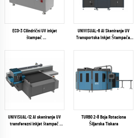
ECO-3 Cilindrični UV inkjet
UNIVISUAL-6 AI Skeniranje UV
štampač
Transportska Inkjet Štampača
(EPSON I1600 Series)
(RICOH Gen6 Series)
UNIVISUAL-12 AI skeniranje UV
TURBO 2-8 Boja Rotaciona
transferezni inkjet štampač
Šiljarska Tiskara
(RICOH Gen6 Series)