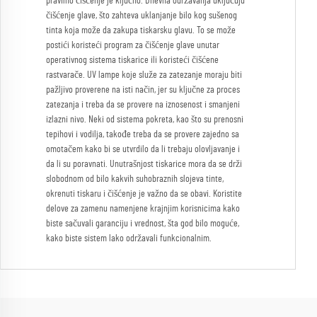
pravilno čišćenje je ključno. Dnevna održavanja uključuju
čišćenje glave, što zahteva uklanjanje bilo kog sušenog
tinta koja može da zakupa tiskarsku glavu. To se može
postići koristeći program za čišćenje glave unutar
operativnog sistema tiskarice ili koristeći čišćene
rastvarače. UV lampe koje služe za zatezanje moraju biti
pažljivo proverene na isti način, jer su ključne za proces
zatezanja i treba da se provere na iznosenost i smanjeni
izlazni nivo. Neki od sistema pokreta, kao što su prenosni
tepihovi i vodilja, takođe treba da se provere zajedno sa
omotačem kako bi se utvrdilo da li trebaju olovljavanje i
da li su poravnati. Unutrašnjost tiskarice mora da se drži
slobodnom od bilo kakvih suhobraznih slojeva tinte,
okrenuti tiskaru i čišćenje je važno da se obavi. Koristite
delove za zamenu namenjene krajnjim korisnicima kako
biste sačuvali garanciju i vrednost, šta god bilo moguće,
kako biste sistem lako održavali funkcionalnim.