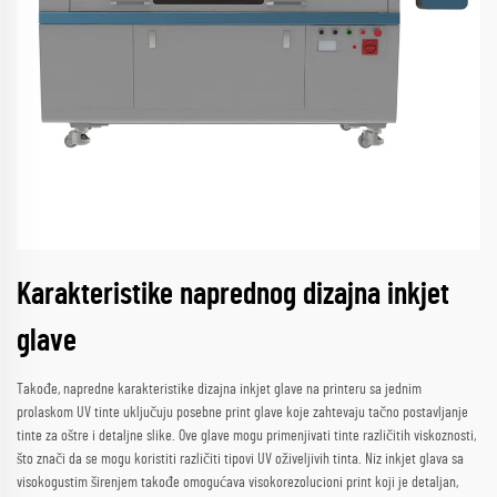
Karakteristike naprednog dizajna inkjet
glave
Takođe, napredne karakteristike dizajna inkjet glave na printeru sa jednim
prolaskom UV tinte uključuju posebne print glave koje zahtevaju tačno postavljanje
tinte za oštre i detaljne slike. Ove glave mogu primenjivati tinte različitih viskoznosti,
što znači da se mogu koristiti različiti tipovi UV oživeljivih tinta. Niz inkjet glava sa
visokogustim širenjem takođe omogućava visokorezolucioni print koji je detaljan,