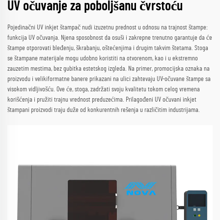
UV očuvanje za poboljšanu čvrstoću
Pojedinačni UV inkjet štampač nudi izuzetnu prednost u odnosu na trajnost štampe:
funkcija UV očuvanja. Njena sposobnost da osuši i zakrepne trenutno garantuje da će
štampe otporovati bleđenju, škrabanju, oštećenjima i drugim takvim štetama. Stoga
se štampane materijale mogu udobno koristiti na otvorenom, kao i u ekstremno
zauzetim mestima, bez gubitka estetskog izgleda. Na primer, promocijska oznaka na
proizvodu i velikiformatne banere prikazani na ulici zahtevaju UV-očuvane štampe sa
visokom vidljivošću. Ove će, stoga, zadržati svoju kvalitetu tokom celog vremena
korišćenja i pružiti trajnu vrednost preduzećima. Prilagođeni UV očuvani inkjet
štampani proizvodi traju duže od konkurentnih rešenja u različitim industrijama.