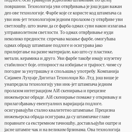
подлоге, осигуравајући једнолико штампање по целој
површини. Технологија уви отврђивања је још један важан
део ове технологије. Фарбе које се користе код штампача са
уви инк-јет технологијом једним пролазом су отврђиве уви
светлошћу, што значи да се фарба одмах суви након излагања
ултравиолетном светлости. То одмах отврђивање нуди
неколико предности: спречава мазање фарбе, омогућава
одмах обраду штампане подлоге и осигурава јако
прилијегање на разне материјале, као што су пластике,
метали, керамика и друго. Уви фарбе такође имају изузетну
стабилност боје, отпорност на избијање и трајност, чиме су
погодне за унутрашњу и спољашњу употребу. Компанија
Сијамен Лухуаје Дигитал Технолоџи Ко. Лтд. још више је
унапредила технологију уви инк-јет штампача једним
пролазом интеграцијом АИ скенирања и прецизне
инжењерске обраде. АИ скенирање помаже у откривању и
прилагођавању евентуалних варијација подлоге,
осигуравајући стално квалитетно штампање. Прецизна
инжењерска обрада осигурава да су штампачке главе
поравнате са екстремном тачношћу, достављајући оштре и
јасне штампе чак и на великим брзинама. Ова технологија