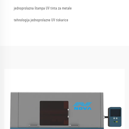
jednoprolazna štampa UV tinta za metale
tehnologija jednoprolazne UV tiskarice