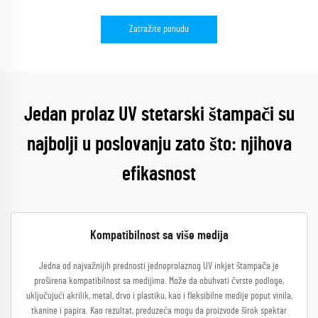
Zatražite ponudu
Jedan prolaz UV stetarski štampači su
najbolji u poslovanju zato što: njihova
efikasnost
Kompatibilnost sa više medija
Jedna od najvažnijih prednosti jednoprolaznog UV inkjet štampača je
proširena kompatibilnost sa medijima. Može da obuhvati čvrste podloge,
uključujući akrilik, metal, drvo i plastiku, kao i fleksibilne medije poput vinila,
tkanine i papira. Kao rezultat, preduzeća mogu da proizvode širok spektar