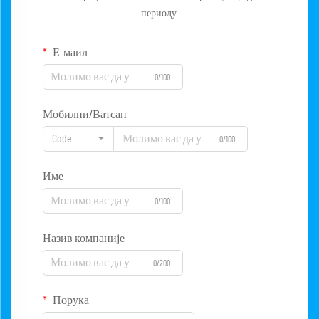
периоду.
Е-маил
0/100
Мобилни/Ватсап
Code
0/100
Име
0/100
Назив компаније
0/200
Порука