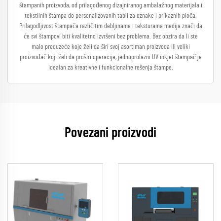
štampanih proizvoda, od prilagođenog dizajniranog ambalažnog materijala i
tekstilnih štampa do personalizovanih tabli za oznake i prikaznih ploča.
Prilagodljivost štampača različitim debljinama i teksturama medija znači da
će svi štampovi biti kvalitetno izvršeni bez problema. Bez obzira da li ste
malo preduzeće koje želi da širi svoj asortiman proizvoda ili veliki
proizvođač koji želi da proširi operacije, jednoprolazni UV inkjet štampač je
idealan za kreativne i funkcionalne rešenja štampe.
Povezani proizvodi