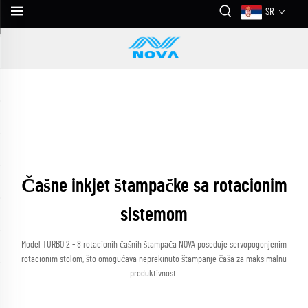
SR
Čašne inkjet štampačke sa rotacionim
sistemom
Model TURBO 2 - 8 rotacionih čašnih štampača NOVA poseduje servopogonjenim
rotacionim stolom, što omogućava neprekinuto štampanje čaša za maksimalnu
produktivnost.