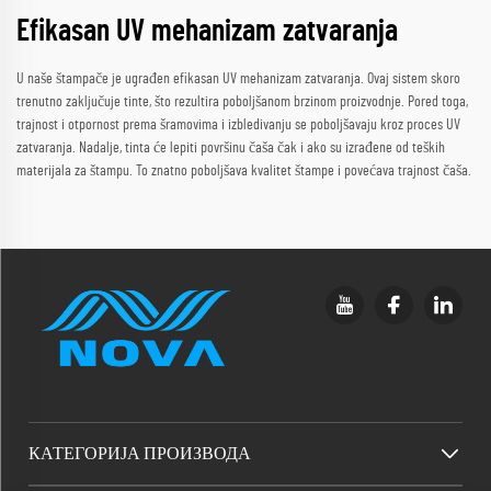
Efikasan UV mehanizam zatvaranja
U naše štampače je ugrađen efikasan UV mehanizam zatvaranja. Ovaj sistem skoro
trenutno zaključuje tinte, što rezultira poboljšanom brzinom proizvodnje. Pored toga,
trajnost i otpornost prema šramovima i izbledivanju se poboljšavaju kroz proces UV
zatvaranja. Nadalje, tinta će lepiti površinu čaša čak i ako su izrađene od teških
materijala za štampu. To znatno poboljšava kvalitet štampe i povećava trajnost čaša.
КАТЕГОРИЈА ПРОИЗВОДА