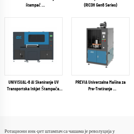
štampač
(RICOH Gen6 Series)
(RICOH Gen6 Series)
UNIVISUAL-6 AI Skeniranje UV
PREVIA Univerzalna Mašina za
Transportska Inkjet Štampača
Pre-Tretiranje
(RICOH Gen6 Series)
(plazma / flama / pirosil opcioni)
Ротациони инк-џет штампач са чашама је револуција у