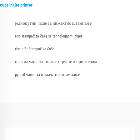
cups inkjet printer
једнопутни чаше за инжектно штампање
riso štampač za čaše sa tehnologijom inkjet
riso cf3r štampač za čaše
плазма чаше за тисање струјним принтером
pyrosil чаше за инжектно штампање