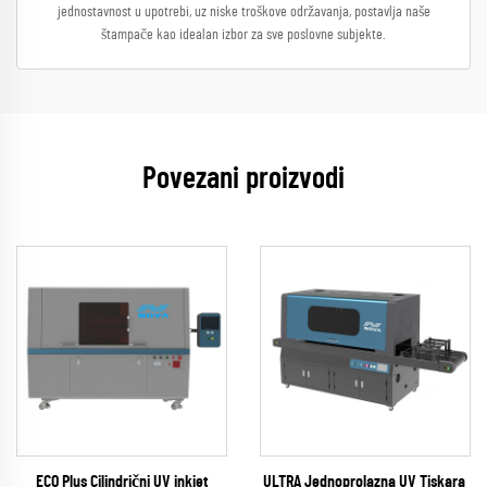
jednostavnost u upotrebi, uz niske troškove održavanja, postavlja naše
štampače kao idealan izbor za sve poslovne subjekte.
Povezani proizvodi
ECO Plus Cilindrični UV inkjet
ULTRA Jednoprolazna UV Tiskara