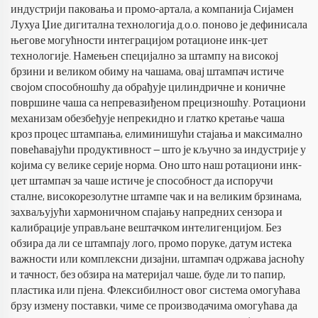
индустрији паковања и промо-артала, а компанија Сијамен
Лухуа Џие дигитална технологија д.о.о. поново је дефинисала
његове могућности интеграцијом ротационе инк-џет
технологије. Намењен специјално за штампу на високој
брзини и великом обиму на чашама, овај штампач истиче
својом способношћу да обрађује цилиндричне и коничне
површине чаша са непревазиђеном прецизношћу. Ротациони
механизам обезбеђује непрекидно и глатко кретање чаша
кроз процес штампања, елиминишући стајања и максимално
повећавајући продуктивност — што је кључно за индустрије у
којима су велике серије норма. Оно што наш ротациони инк-
џет штампач за чаше истиче је способност да испоручи
сталне, високорезолутне штампе чак и на великим брзинама,
захваљујући хармоничном спајању напредних сензора и
калибрације управљане вештачком интелигенцијом. Без
обзира да ли се штампају лого, промо поруке, датум истека
важности или комплексни дизајни, штампач одржава јасноћу
и тачност, без обзира на материјал чаше, буде ли то папир,
пластика или пјена. Флексибилност овог система омогућава
брзу измену поставки, чиме се производачима омогућава да