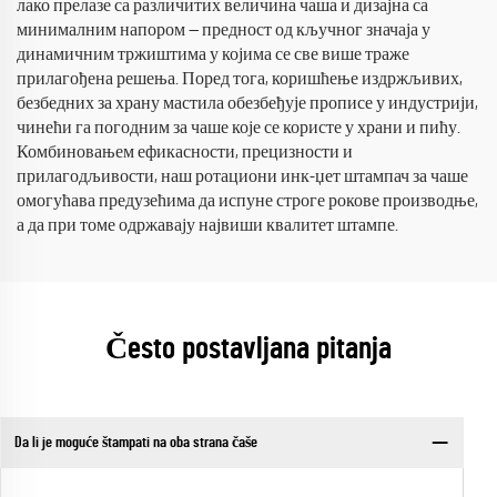
лако прелазе са различитих величина чаша и дизајна са
минималним напором — предност од кључног значаја у
динамичним тржиштима у којима се све више траже
прилагођена решења. Поред тога, коришћење издржљивих,
безбедних за храну мастила обезбеђује прописе у индустрији,
чинећи га погодним за чаше које се користе у храни и пићу.
Комбиновањем ефикасности, прецизности и
прилагодљивости, наш ротациони инк-џет штампач за чаше
омогућава предузећима да испуне строге рокове производње,
а да при томе одржавају највиши квалитет штампе.
Često postavljana pitanja
Da li je moguće štampati na oba strana čaše