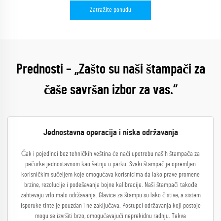
Zatražite ponudu
Prednosti – „Zašto su naši štampači za
čaše savršan izbor za vas.“
Jednostavna operacija i niska održavanja
Čak i pojedinci bez tehničkih veština će naći upotrebu naših štampača za
pečurke jednostavnom kao šetnju u parku. Svaki štampač je opremljen
korisničkim sučeljem koje omogućava korisnicima da lako prave promene
brzine, rezolucije i podešavanja bojne kalibracije. Naši štampači takođe
zahtevaju vrlo malo održavanja. Glavice za štampu su lako čistive, a sistem
isporuke tinte je pouzdan i ne zaključava. Postupci održavanja koji postoje
mogu se izvršiti brzo, omogućavajući neprekidnu radnju. Takva