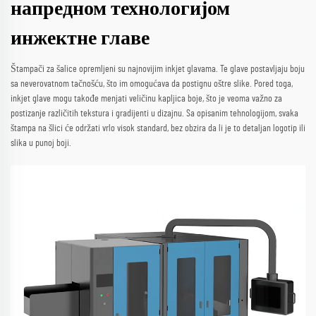
напредном технологијом
инжектне главе
Štampači za šalice opremljeni su najnovijim inkjet glavama. Te glave postavljaju boju
sa neverovatnom tačnošću, što im omogućava da postignu oštre slike. Pored toga,
inkjet glave mogu takođe menjati veličinu kapljica boje, što je veoma važno za
postizanje različitih tekstura i gradijenti u dizajnu. Sa opisanim tehnologijom, svaka
štampa na šlici će održati vrlo visok standard, bez obzira da li je to detaljan logotip ili
slika u punoj boji.