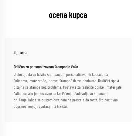
ocena kupca
Даниел
Odlično za personalizovano štampanje čaša
U slučaju da se bavite štampanjem personalizovanih kapsula na
šalicama, imate sreće, jer ovaj štampač ih sve obuhvata. Različiti tipovi
dizajna se štampe bez problema. Postavke za različite oblike i materijale
šalica su vrlo jednostavne za korišćenje. Zadovoljstvo kupaca od
pružanja šalica sa custom dizajnom ne prestaje da raste, što pozitivno
doprinosi mojoj reputaciji na tržištu.