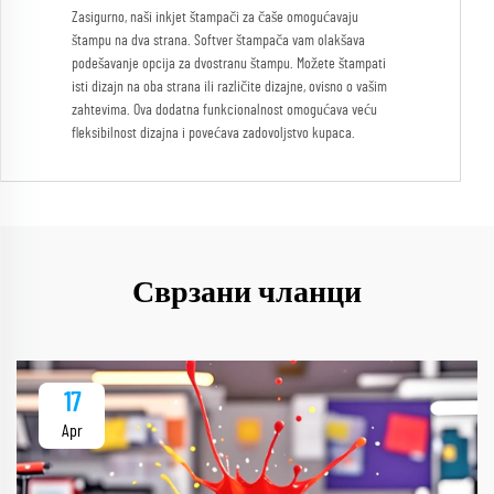
Zasigurno, naši inkjet štampači za čaše omogućavaju
štampu na dva strana. Softver štampača vam olakšava
podešavanje opcija za dvostranu štampu. Možete štampati
isti dizajn na oba strana ili različite dizajne, ovisno o vašim
zahtevima. Ova dodatna funkcionalnost omogućava veću
fleksibilnost dizajna i povećava zadovoljstvo kupaca.
Сврзани чланци
17
Apr