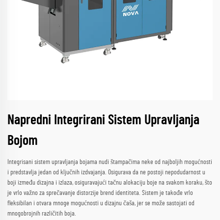
Napredni Integrirani Sistem Upravljanja
Bojom
Integrisani sistem upravljanja bojama nudi štampačima neke od najboljih mogućnosti
i predstavlja jedan od ključnih izdvajanja. Osigurava da ne postoji nepodudarnost u
boji između dizajna i izlaza, osiguravajući tačnu alokaciju boje na svakom koraku, što
je vrlo važno za sprečavanje distorzije brend identiteta. Sistem je takođe vrlo
fleksibilan i otvara mnoge mogućnosti u dizajnu čaša, jer se može sastojati od
mnogobrojnih različitih boja.