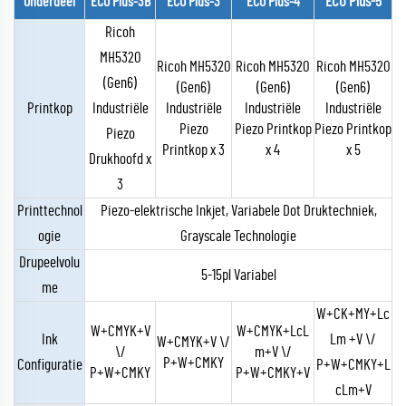
ECO Plus-5
Onderdeel
ECO Plus-3B
ECO Plus-3
ECO Plus-4
Ricoh
MH5320
Ricoh MH5320
Ricoh MH5320
Ricoh MH5320
(Gen6)
(Gen6)
(Gen6)
(Gen6)
Printkop
Industriële
Industriële
Industriële
Industriële
Piezo
Piezo Printkop
Piezo Printkop
Piezo
Printkop x 3
x 4
x 5
Drukhoofd x
3
Printtechnol
Piezo-elektrische Inkjet, Variabele Dot Druktechniek,
ogie
Grayscale Technologie
Drupeelvolu
5-15pl Variabel
me
W+CK+MY+Lc
W+CMYK+V
W+CMYK+LcL
Ink
Lm +V \/
W+CMYK+V \/
\/
m+V \/
P+W+CMKY
Configuratie
P+W+CMKY+L
P+W+CMKY
P+W+CMKY+V
cLm+V