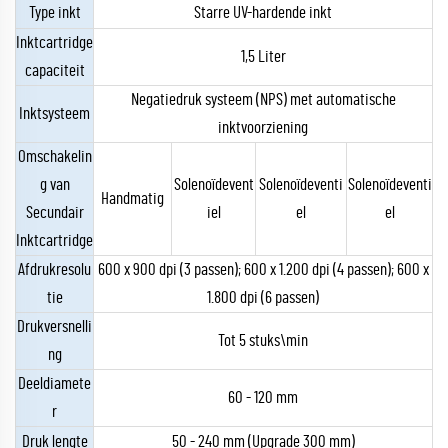
Type inkt
Starre UV-hardende inkt
Inktcartridge
1,5 Liter
capaciteit
Negatiedruk systeem (NPS) met automatische
Inktsysteem
inktvoorziening
Omschakelin
g van
Solenoïdevent
Solenoïdeventi
Solenoïdeventi
Handmatig
Secundair
iel
el
el
Inktcartridge
Afdrukresolu
600 x 900 dpi (3 passen); 600 x 1.200 dpi (4 passen); 600 x
tie
1.800 dpi (6 passen)
Drukversnelli
Tot 5 stuks\min
ng
Deeldiamete
60 - 120 mm
r
Druk lengte
50 - 240 mm (Upgrade 300 mm)