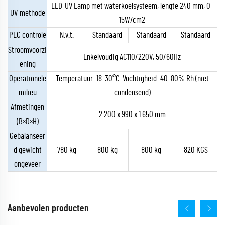
LED-UV Lamp met waterkoelsysteem, lengte 240 mm, 0-
UV-methode
15W/cm2
PLC controle
N.v.t.
Standaard
Standaard
Standaard
Stroomvoorzi
Enkelvoudig AC110/220V, 50/60Hz
ening
Operationele
Temperatuur: 18–30°C. Vochtigheid: 40–80% Rh (niet
milieu
condensend)
Afmetingen
2.200 x 990 x 1.650 mm
(B×D×H)
Gebalanseer
d gewicht
780 kg
800 kg
800 kg
820 KGS
ongeveer
Aanbevolen producten