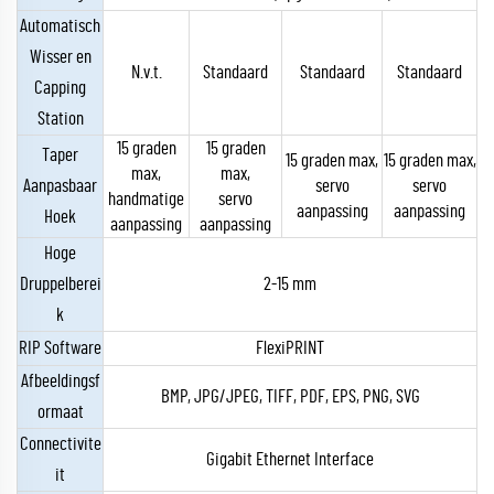
Automatisch
Wisser en
N.v.t.
Standaard
Standaard
Standaard
Capping
Station
15 graden
15 graden
Taper
15 graden max,
15 graden max,
max,
max,
Aanpasbaar
servo
servo
handmatige
servo
aanpassing
aanpassing
Hoek
aanpassing
aanpassing
Hoge
Druppelberei
2-15 mm
k
RIP Software
FlexiPRINT
Afbeeldingsf
BMP, JPG/JPEG, TIFF, PDF, EPS, PNG, SVG
ormaat
Connectivite
Gigabit Ethernet Interface
it